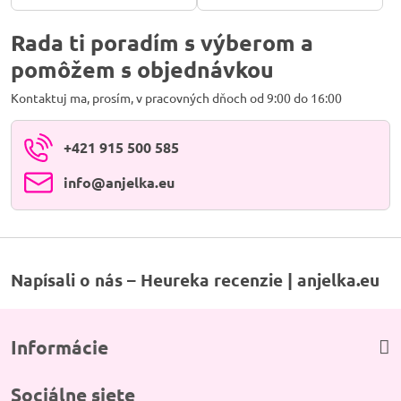
alebo pri pocite ťažkých viečok
alebo pri pocite ťažkých viečok
po rannom prebudení, a po chvíli
po rannom prebudení, a po chvíli
masírovania vás odmení hrejivým
masírovania vás odmení hrejivým
Rada ti poradím s výberom a
teplom.
teplom.
pomôžem s objednávkou
Kontaktuj ma, prosím, v pracovných dňoch od 9:00 do 16:00
+421 915 500 585
info​@anjelka​.eu
Napísali o nás – Heureka recenzie | anjelka.eu
Informácie
Sociálne siete