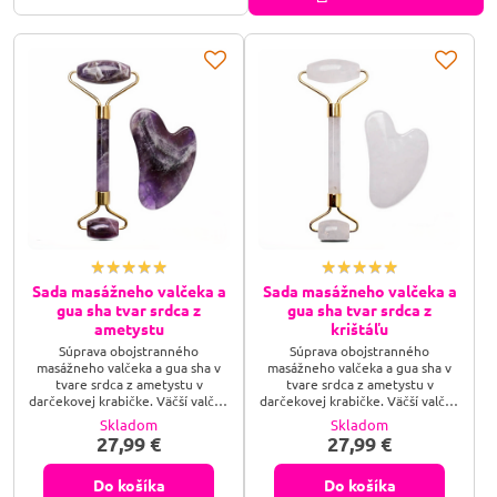
Sada masážneho valčeka a
Sada masážneho valčeka a
gua sha tvar srdca z
gua sha tvar srdca z
ametystu
krištáľu
Súprava obojstranného
Súprava obojstranného
masážneho valčeka a gua sha v
masážneho valčeka a gua sha v
tvare srdca z ametystu v
tvare srdca z ametystu v
darčekovej krabičke. Väčší valček
darčekovej krabičke. Väčší valček
je určený na masáž končatín a
je určený na masáž končatín a
Skladom
Skladom
chrbta, menší valček slúži na
chrbta, menší valček slúži na
27,99 €
27,99 €
masáž tváre. Najprv chladivý
masáž tváre. Najprv chladivý
dotyk kameňa pôsobí na koži
dotyk kameňa pôsobí na koži
naozaj krásnym pocitom, poslúži
naozaj krásnym pocitom, poslúži
Do košíka
Do košíka