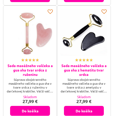
na úľavu pri bolestiach hlavy
na úľavu pri bolestiach hlavy
alebo pri pocite ťažkých viečok
alebo pri pocite ťažkých viečok
po rannom prebudení, a po chvíli
po rannom prebudení, a po chvíli
masírovania vás odmení hrejivým
masírovania vás odmení hrejivým
teplom.
teplom.
Sada masážneho valčeka a
Sada masážneho valčeka a
gua sha tvar srdca z
gua sha z hematitu tvar
ruženínu
srdca
Súprava obojstranného
Súprava obojstranného
masážneho valčeka a gua sha v
masážneho valčeka a gua sha v
tvare srdca z ruženínu v
tvare srdca z ametystu v
darčekovej krabičke. Väčší valček
darčekovej krabičke. Väčší valček
je určený na masáž končatín a
je určený na masáž končatín a
Skladom
Skladom
chrbta, menší valček slúži na
chrbta, menší valček slúži na
27,99 €
27,99 €
masáž tváre. Najprv chladivý
masáž tváre. Najprv chladivý
dotyk kameňa pôsobí na koži
dotyk kameňa pôsobí na koži
naozaj krásnym pocitom, poslúži
naozaj krásnym pocitom, poslúži
Do košíka
Do košíka
na úľavu pri bolestiach hlavy
na úľavu pri bolestiach hlavy