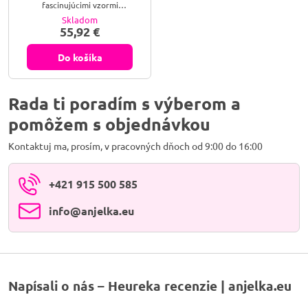
fascinujúcimi vzormi
tečúcou vodou alebo dymom — najmä po emocionálne náročných
pripomínajúcimi morské
Skladom
dňoch — a nabíja v mesačnom svetle alebo pri prírodnej vode: pri
pobrežie. Kameň, ktorý naprieč
55,92 €
kultúrami sprevádzal ľudí
jazere, potoku či mori. Kameň oceánu a voda k sebe patria
tisícročia, v jedinečnom
prirodzene.
prevedení oceánskeho jaspisu.
Do košíka
Rada ti poradím s výberom a
pomôžem s objednávkou
Kontaktuj ma, prosím, v pracovných dňoch od 9:00 do 16:00
+421 915 500 585
info​@anjelka​.eu
Napísali o nás – Heureka recenzie | anjelka.eu