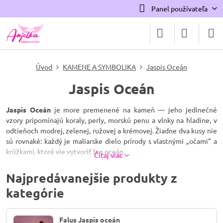
Panel používateľa
Úvod
KAMENE A SYMBOLIKA
Jaspis Oceán
Jaspis Oceán
Jaspis Oceán
je more premenené na kameň — jeho jedinečné
vzory pripomínajú koraly, perly, morskú penu a vlnky na hladine, v
odtieňoch modrej, zelenej, ružovej a krémovej. Žiadne dva kusy nie
sú rovnaké: každý je maliarske dielo prírody s vlastnými „očami" a
krúžkami, ktoré vie vytvoriť len oceán.
Čítaj viac
A jeho príbeh je rovnako výnimočný: jaspis oceán sa ťaží prakticky
Najpredávanejšie produkty z
výlučne na jedinom odľahlom pobreží Madagaskaru — na ložiskách
kategórie
prístupných len z mora a len za odlivu. More tento kameň doslova
vydáva, iba keď samo ustúpi. Pôvodné náleziská sú navyše už z
veľkej časti vyťažené, takže každý kus je vzácnosť, ktorej bude len
Falus Jaspis oceán
ubúdať. Odborne ide o orbikulárnu (guľôčkovú) odrodu jaspisu s