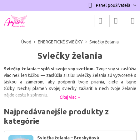
Panel používateľa
Úvod
ENERGETICKÉ SVIEČKY
Sviečky želania
Sviečky želania
Sviečky želania – splň si svoje sny svetlom.
Tvoje sny si zaslúžia
viac než len túžbu — zaslúžia si silu! Sviečky želania sú vytvorené s
láskou a zámerom, aby podporili tvoje priania, ciele a tajné
túžby. Nechaj plameň svojej sviečky zažiariť a nech tvoje želanie
nájde cestu k splneniu.
Čítaj viac
Vyšli svoje prianie do vesmíru.
Objav moje sviečky želania, ktoré
Najpredávanejšie produkty z
slúžia ako svetelný posol tvojich snov. Aktivuj silu manifestácie a
kategórie
vedomého tvorenia reality.
Sviečka želania – Broskyňová