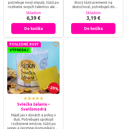
potrebuje nový impulz, túžiš po
ktorý túžiš premeniť na
rozkvete svojich talentov alebo
skutočnosť, potrebuješ do
chceš do svojho priestoru vniesť
svojho života vniesť novú
Skladom
Skladom
sviežu energiu hojnosti a nových
inšpiráciu alebo hľadáš cestu,
6,39 €
3,19 €
príležitostí? Sviečka želania s
ako oživiť svoju kreativitu a
vôňou Kvetinárstvo je tvojou
radosť? Broskyňová sviečka
Do košíka
Do košíka
osobnou záhradou zázrakov –
želania je tvojím osobným
napíš svoje prianie na
poslom – stačí napísať tvoje
pergamen, vlož ho do srdca
najhlbšie prianie na pergamen,
tejto voňavej sviečky a sleduj,
vložiť ho do vnútra sviečky a
POSLEDNÉ KUSY
ako sila tisícov kvetov...
sledovať, ako sa s každým
kúskom horiaceho vosku tvoj
VÝPREDAJ
zámer...
20%
Sviečka želania –
Svetlomodrá
Nájdi jas v slovách a pokoj v
duši. Potrebuješ upokojiť
rozbúrené emócie, túžiš po
jasnej a úprimnej komunikácii vo