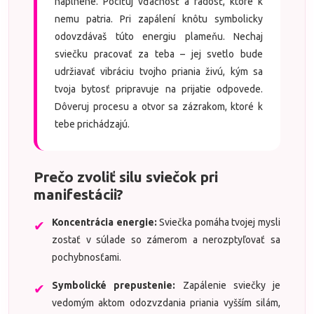
naplnené. Pociťuj vďačnosť a radosť, ktoré k
nemu patria. Pri zapálení knôtu symbolicky
odovzdávaš túto energiu plameňu. Nechaj
sviečku pracovať za teba – jej svetlo bude
udržiavať vibráciu tvojho priania živú, kým sa
tvoja bytosť pripravuje na prijatie odpovede.
Dôveruj procesu a otvor sa zázrakom, ktoré k
tebe prichádzajú.
Prečo zvoliť silu sviečok pri
manifestácii?
Koncentrácia energie:
Sviečka pomáha tvojej mysli
✔
zostať v súlade so zámerom a nerozptyľovať sa
pochybnosťami.
Symbolické prepustenie:
Zapálenie sviečky je
✔
vedomým aktom odozvzdania priania vyšším silám,