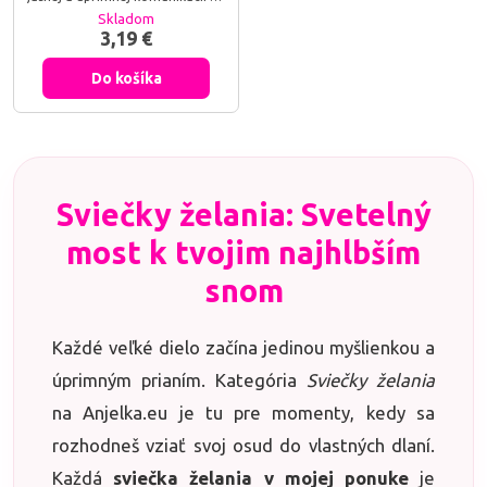
svojich vzťahoch, alebo hľadáš
Skladom
cestu k svojmu vnútornému
3,19 €
tichu v hlučnom svete?
Svetlomodrá sviečka želania v
Do košíka
tvare valca je tvojím majákom
pokoja – dovoľ jej jasnému
plameňu, aby prežiaril tvoju
krčnú čakru, otvoril brány tvojej
pravdy a priniesol do tvojho
života vytúženú...
Sviečky želania: Svetelný
most k tvojim najhlbším
snom
Každé veľké dielo začína jedinou myšlienkou a
úprimným prianím. Kategória
Sviečky želania
na Anjelka.eu je tu pre momenty, kedy sa
rozhodneš vziať svoj osud do vlastných dlaní.
Každá
sviečka želania v mojej ponuke
je