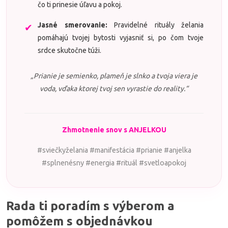
čo ti prinesie úľavu a pokoj.
Jasné smerovanie:
Pravidelné rituály želania
✔
pomáhajú tvojej bytosti vyjasniť si, po čom tvoje
srdce skutočne túži.
„Prianie je semienko, plameň je slnko a tvoja viera je
voda, vďaka ktorej tvoj sen vyrastie do reality.“
Zhmotnenie snov s ANJELKOU
#sviečkyželania #manifestácia #prianie #anjelka
#splnenésny #energia #rituál #svetloapokoj
Rada ti poradím s výberom a
pomôžem s objednávkou