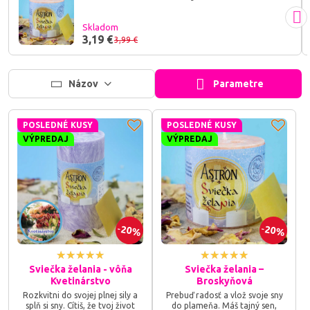
Skladom
3,19 €
3,99 €
Názov
Parametre
POSLEDNÉ KUSY
POSLEDNÉ KUSY
VÝPREDAJ
VÝPREDAJ
20%
20%
Sviečka želania - vôňa
Sviečka želania –
Kvetinárstvo
Broskyňová
Rozkvitni do svojej plnej sily a
Prebuď radosť a vlož svoje sny
splň si sny. Cítiš, že tvoj život
do plameňa. Máš tajný sen,