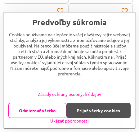
– tento vzácny kameň nikdy
prebudili tvoju zmyselnosť a
neudržiava negativitu, ale ju...
pritiahli do tvojho života
harmóniu, ktorú si zaslúžiš.
Predvoľby súkromia
Cookies používame na zlepšenie vašej návštevy tejto webovej
stránky, analýzu jej výkonnosti a zhromažďovanie údajov o jej
používaní. Na tento účel môžeme použiť nástroje a služby
tretích strán a zhromaždené údaje sa môžu preniesť k
partnerom v EÚ, alebo iných krajinách. Kliknutím na „Prijať
všetky cookies“ vyjadrujete svoj súhlas s týmto spracovaním.
Nižšie môžete nájsť podrobné informácie alebo upraviť svoje
Tromel Lapis Lazuli
preferencie.
Kameň kráľovskej múdrosti,
Tromel Krištáľ
vnútornej pravdy a jasnej mysle.
Kameň čistého svetla, jasného
Cítiš, že sa tvoje slová niekedy
vedomia a nekonečnej sily. Cítiš
strácajú v nepochopení, hľadáš
sa v poslednom čase energeticky
kľúč k svojej hlbokej intuícii,
Zásady ochrany osobných údajov
„znečistený(á)“ a tvoja myseľ
ktorú si doteraz len ticho tušil(a),
pripomína hustú hmlu, hľadáš
Skladom
Skladom
alebo potrebuješ jasný vhľad do
spôsob, ako zdesaťnásobiť silu
2,99 €
5,99 €
komplikovaných životných
svojich prianí a zámerov, alebo
Odmietnuť všetko
Prijať všetky cookies
situácií, aby si sa mohol(a)
túžiš po dokonalom harmonizéri,
rozhodovať s istotou kráľa? Lapis
ktorý vnesie čistý poriadok do
Do košíka
Do košíka
Ukázať podrobnosti
Lazuli je tvojím posvätným
tvojho domova i duše? Krištáľ je
sprievodcom – tento magický
kráľom minerálov a čistým
kameň odkrýva pravdu, ktorú v...
svetlom v pevnej forme – je to
tvoj osobný energetický...