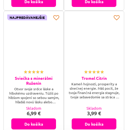
Do košíka
Do košíka
NAJPREDÁVANEJŠIE
Sviečka s minerálmi
Tromel Citrín
Ruženín
Kameň hojnosti, prosperity a
slnečnej energie. Máš pocit, že
Otvor svoje srdce láske a
tvoja finančná energia stagnuje,
hlbokému uzdraveniu. Túžiš po
tvoje sebavedomie sa stráca v
hlbšom spojení so sebou samým,
tieni pochybností, alebo hľadáš
hľadáš novú lásku alebo
mocný energetický žiarič, ktorý
potrebuješ vyliečiť rany, ktoré ti
Skladom
Skladom
do tvojho života vnesie teplo,
zostali na srdci? Nechaj sa
6,99 €
3,99 €
optimizmus a otvorí ti brány k
obklopiť nežnou energiou so
nekonečnému materiálnemu i
sviečkou s minerálom Ruženín a
duchovnému bohatstvu? Citrín je
dovoľ jeho láskavým vibráciám,
Do košíka
Do košíka
tvojím osobným slnečným lúčom
aby rozpustili tvoje strachy,