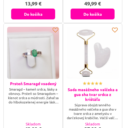
prebúdza vnútornú energiu,
13,99 €
49,99 €
telefónov, wi-fi, televízorov a
úsmev a optimizmus.
pod. Orgonit sa používa na
čistenie negatívnej energie a
Do košíka
Do košíka
proti účinkom
elektromagnetických vĺn, ktoré
majú vplyv na naše telo. Pomáha
zlepšiť život fyzicky,
emocionálne a duchovne.
Prsteň Smaragd vsadený
Smaragd – kameň srdca, lásky a
Sada masážneho valčeka a
obnovy. Prsteň so Smaragdom –
gua sha tvar srdca z
klenot srdca a múdrosti. Zahaľ sa
krištáľu
do hlbokozelenej energie lásky,
Súprava obojstranného
harmónie a večnej elegancie.
masážneho valčeka a gua sha v
Tento vsadený Smaragd ti
tvare srdca z ametystu v
pripomenie, aká vzácna si.
darčekovej krabičke. Väčší valček
je určený na masáž končatín a
Skladom
Skladom
chrbta, menší valček slúži na