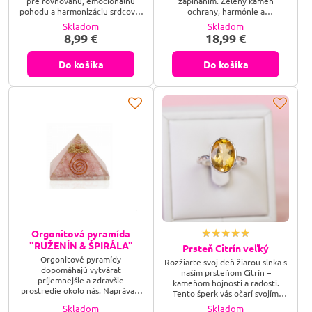
pre rovnováhu, emocionálnu
zapínaním. Zelený kameň
pohodu a harmonizáciu srdcovej
ochrany, harmónie a
čakry. Elegantný minerálny
výnimočného štýlu pre každú
Skladom
Skladom
náramok pre ženy aj mužov.
ženu. Zelená sila prírody ukrytá v
8,99 €
18,99 €
Ručne vyrábaný z pravého
šperku. Náušnice s malachitom sú
malachitu. Zelená mágia pre
esenciou tajomna, elegancie a
tvoju dušu. Náramok z malachitu
harmónie – pre ženu, ktorá kráča
Do košíka
Do košíka
je ako dotyk prírody a liečivej
s istotou a štýlom.
energie – priťahuje harmóniu,
chráni tvoje srdce a prebúdza
vnútornú silu. Elegancia s
duchovným...
Orgonitová pyramída
"RUŽENÍN & ŠPIRÁLA"
Prsteň Citrín veľký
Orgonitové pyramídy
Rozžiarte svoj deň žiarou slnka s
dopomáhajú vytvárať
naším prsteňom Citrín –
príjemnejšie a zdravšie
kameňom hojnosti a radosti.
prostredie okolo nás. Naprávajú
Tento šperk vás očarí svojím
negatívne pôsobenie
zlatistým leskom a okamžite
Skladom
Skladom
elektrosmogu z mobilných