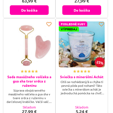
63,99 €
27,99 €
masáž tváre. Najprv chladivý
dotyk kameňa pôsobí na koži
naozaj krásnym pocitom, poslúži
Do košíka
Do košíka
na úľavu pri bolestiach hlavy
alebo pri pocite ťažkých viečok
po rannom prebudení, a po chvíli
POSLEDNÉ KUSY
masírovania vás odmení hrejivým
teplom.
VÝPREDAJ
25%
Sada masážneho valčeka a
Sviečka s minerálmi Achát
gua sha tvar srdca z
Cítiš sa rozhádzaný/á a chýba ti
ruženínu
pevná pôda pod nohami? Táto
sviečka s minerálom achát je
Súprava obojstranného
jednoduchá pomôcka na chvíľu
masážneho valčeka a gua sha v
spomalenia a ukotvenia — zapáľ
tvare srdca z ruženínu v
ju, keď potrebuješ nájsť späť svoj
darčekovej krabičke. Väčší valček
stred.
je určený na masáž končatín a
Skladom
Skladom
chrbta, menší valček slúži na
27,99 €
5,24 €
masáž tváre. Najprv chladivý