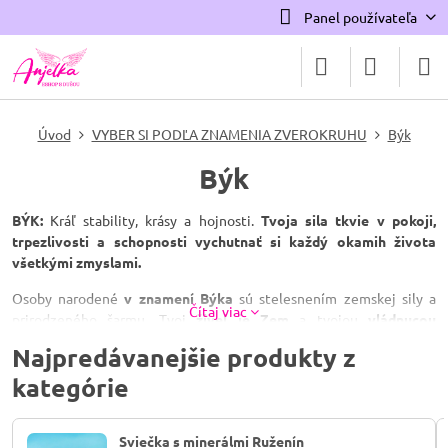
Panel používateľa
Úvod
VYBER SI PODĽA ZNAMENIA ZVEROKRUHU
Býk
Býk
BÝK:
Kráľ stability, krásy a hojnosti.
Tvoja sila tkvie v pokoji,
trpezlivosti a schopnosti vychutnať si každý okamih života
všetkými zmyslami.
Osoby narodené
v znamení Býka
sú stelesnením zemskej sily a
Čítaj viac
prirodzeného šarmu. Tvoj
živel je
Zem
a tvojou
vládnucou
planétou je
láskavá
Venuša
. Do daru si dostal/a praktickosť, vernosť
Najpredávanejšie produkty z
a nesmierny cit pre krásu a kvalitu. Si kotvou pre svoje okolie,
kategórie
miluješ harmóniu a vieš, že tie najlepšie veci v živote si vyžadujú
čas a starostlivosť. Tvojou výzvou je niekedy prílišná tvrdohlavosť
alebo strach zo zmien, preto potrebuješ energiu, ktorá ti dodá
Sviečka s minerálmi Ruženín
ľahkosť a otvorí ťa novým možnostiam.