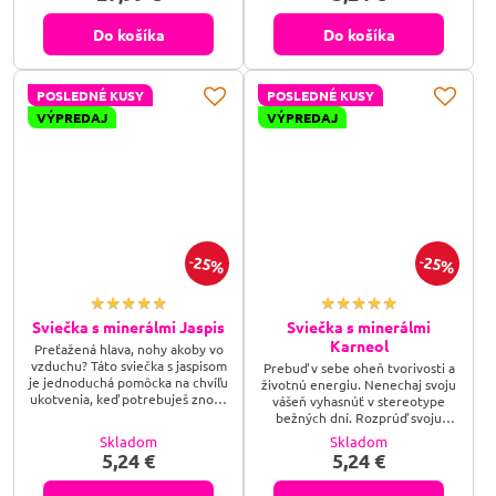
dotyk kameňa pôsobí na koži
naozaj krásnym pocitom, poslúži
Do košíka
Do košíka
na úľavu pri bolestiach hlavy
alebo pri pocite ťažkých viečok
po rannom prebudení, a po chvíli
POSLEDNÉ KUSY
POSLEDNÉ KUSY
masírovania vás odmení hrejivým
teplom.
VÝPREDAJ
VÝPREDAJ
25%
25%
Sviečka s minerálmi Jaspis
Sviečka s minerálmi
Karneol
Preťažená hlava, nohy akoby vo
vzduchu? Táto sviečka s jaspisom
Prebuď v sebe oheň tvorivosti a
je jednoduchá pomôcka na chvíľu
životnú energiu. Nenechaj svoju
ukotvenia, keď potrebuješ znova
vášeň vyhasnúť v stereotype
cítiť pevnú pôdu pod nohami.
bežných dní. Rozprúď svoju
Zapáľ ju a nadýchni sa.
životnú silu, objav stratené
Skladom
Skladom
sebavedomie a vykroč v ústrety
5,24 €
5,24 €
svojim cieľom s energiou, ktorá
nepozná prekážky.