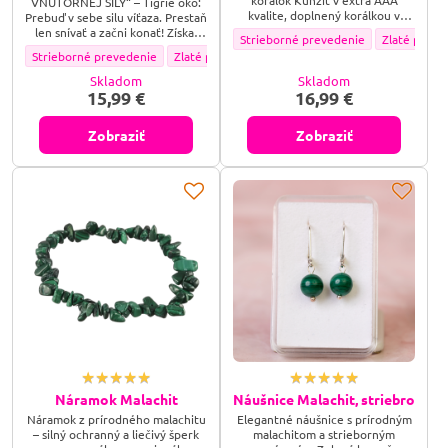
korálok Kunzit v extra AAA
VNÚTORNEJ SILY“ – Tigrie oko:
kvalite, doplnený korálkou v
Prebuď v sebe silu víťaza. Prestaň
tvare srdca z ocele v zlatom
len snívať a začni konať! Získaj
Náramok ,,PRIVOLANIE LÁSKY DO ŽIVO
Náramok ,,P
Strieborné prevedenie
Zlaté preve
alebo striebornom prevedení.
silu šelmy, ktorá vie presne, čo
Náramok ,,ODHODLANIA A VNÚTORNEJ SILY - Tigrie oko" - Farebné prevede
Náramok ,,ODHODLANIA A VNÚTORNEJ SILY - Tigri
Strieborné prevedenie
Zlaté prevedenie
chce, a nebojí sa ísť si za tým.
Prebuď v sebe neotrasiteľné
Skladom
Skladom
odhodlanie a premeň každú
15,99 €
16,99 €
prekážku na svoju príležitosť!
Zobraziť
Zobraziť
Náramok Malachit
Náušnice Malachit, striebro
Náramok z prírodného malachitu
Elegantné náušnice s prírodným
– silný ochranný a liečivý šperk
malachitom a strieborným