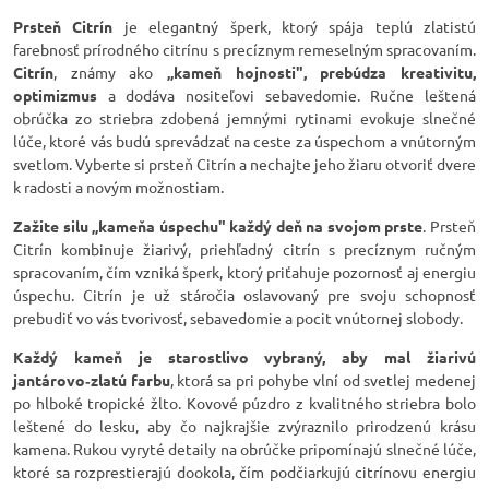
Prsteň Citrín
je elegantný šperk, ktorý spája teplú zlatistú
farebnosť prírodného citrínu s precíznym remeselným spracovaním.
Citrín
, známy ako
„kameň hojnosti", prebúdza kreativitu,
optimizmus
a dodáva nositeľovi sebavedomie. Ručne leštená
obrúčka zo striebra zdobená jemnými rytinami evokuje slnečné
lúče, ktoré vás budú sprevádzať na ceste za úspechom a vnútorným
svetlom. Vyberte si prsteň Citrín a nechajte jeho žiaru otvoriť dvere
k radosti a novým možnostiam.
Zažite silu „kameňa úspechu" každý deň na svojom prste
. Prsteň
Citrín kombinuje žiarivý, priehľadný citrín s precíznym ručným
spracovaním, čím vzniká šperk, ktorý priťahuje pozornosť aj energiu
úspechu. Citrín je už stáročia oslavovaný pre svoju schopnosť
prebudiť vo vás tvorivosť, sebavedomie a pocit vnútornej slobody.
Každý kameň je starostlivo vybraný, aby mal žiarivú
jantárovo‑zlatú farbu
, ktorá sa pri pohybe vlní od svetlej medenej
po hlboké tropické žlto. Kovové púzdro z kvalitného striebra bolo
leštené do lesku, aby čo najkrajšie zvýraznilo prirodzenú krásu
kamena. Rukou vyryté detaily na obrúčke pripomínajú slnečné lúče,
ktoré sa rozprestierajú dookola, čím podčiarkujú citrínovu energiu