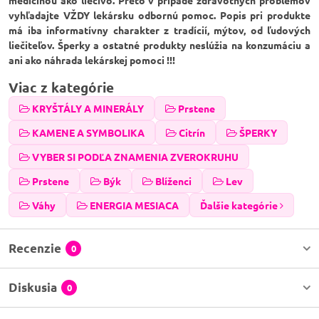
medicínou ako liečivo. Preto v prípade zdravotných problémov
vyhľadajte VŽDY lekársku odbornú pomoc. Popis pri produkte
má iba informatívny charakter z tradícií, mýtov, od ľudových
liečiteľov. Šperky a ostatné produkty neslúžia na konzumáciu a
ani ako náhrada lekárskej pomoci !!!
Viac z kategórie
KRYŠTÁLY A MINERÁLY
Prstene
KAMENE A SYMBOLIKA
Citrín
ŠPERKY
VYBER SI PODĽA ZNAMENIA ZVEROKRUHU
Prstene
Býk
Blíženci
Lev
Váhy
ENERGIA MESIACA
Ďalšie kategórie
Recenzie
0
Diskusia
0