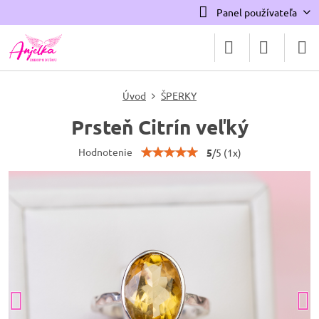
Panel používateľa
Úvod
ŠPERKY
Prsteň Citrín veľký
Hodnotenie
5
/
5
(
1
x)