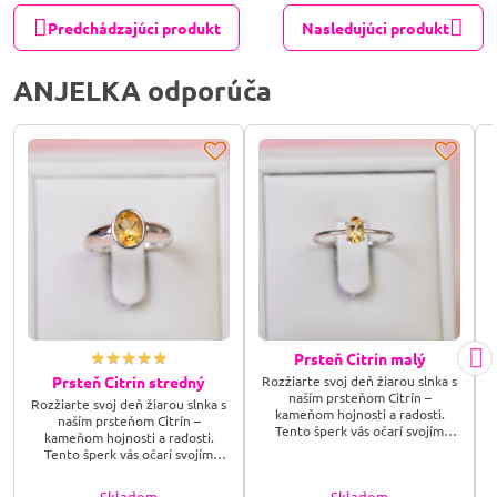
Predchádzajúci produkt
Nasledujúci produkt
ANJELKA odporúča
Prsteň Citrín malý
Rozžiarte svoj deň žiarou slnka s
Prsteň Citrín stredný
naším prsteňom Citrín –
Rozžiarte svoj deň žiarou slnka s
kameňom hojnosti a radosti.
naším prsteňom Citrín –
Tento šperk vás očarí svojím
kameňom hojnosti a radosti.
zlatistým leskom a okamžite
Tento šperk vás očarí svojím
prebúdza vnútornú energiu,
zlatistým leskom a okamžite
úsmev a optimizmus.
prebúdza vnútornú energiu,
Skladom
Skladom