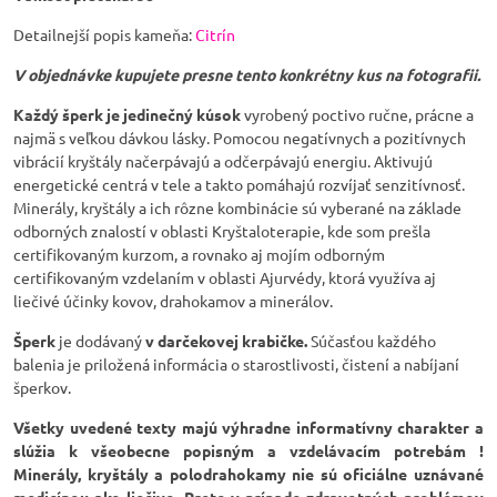
Detailnejší popis kameňa:
Citrín
V objednávke kupujete presne tento konkrétny kus na fotografii.
Každý šperk je jedinečný kúsok
vyrobený poctivo ručne, prácne a
najmä s veľkou dávkou lásky. Pomocou negatívnych a pozitívnych
vibrácií kryštály načerpávajú a odčerpávajú energiu. Aktivujú
energetické centrá v tele a takto pomáhajú rozvíjať senzitívnosť.
Minerály, kryštály a ich rôzne kombinácie sú vyberané na základe
odborných znalostí v oblasti Kryštaloterapie, kde som prešla
certifikovaným kurzom, a rovnako aj mojím odborným
certifikovaným vzdelaním v oblasti Ajurvédy, ktorá využíva aj
liečivé účinky kovov, drahokamov a minerálov.
Šperk
je dodávaný
v darčekovej krabičke.
Súčasťou každého
balenia je priložená informácia o starostlivosti, čistení a nabíjaní
šperkov.
Všetky uvedené texty majú výhradne informatívny charakter a
slúžia k všeobecne popisným a vzdelávacím potrebám !
Minerály, kryštály a polodrahokamy nie sú oficiálne uznávané