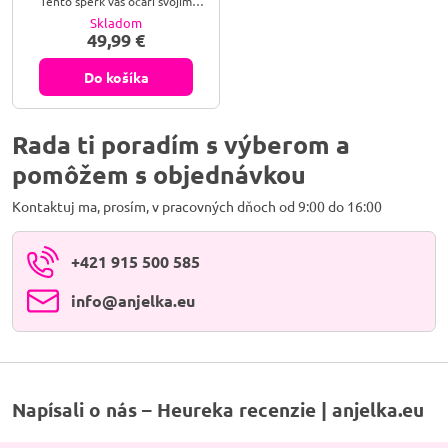
Tento šperk vás očarí svojím
zlatistým leskom a okamžite
Skladom
prebúdza vnútornú energiu,
49,99 €
úsmev a optimizmus.
Do košíka
Rada ti poradím s výberom a
pomôžem s objednávkou
Kontaktuj ma, prosím, v pracovných dňoch od 9:00 do 16:00
+421 915 500 585
info​@anjelka​.eu
Napísali o nás – Heureka recenzie | anjelka.eu