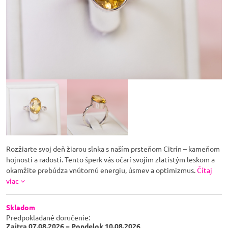
Rozžiarte svoj deň žiarou slnka s naším prsteňom Citrín – kameňom
hojnosti a radosti. Tento šperk vás očarí svojím zlatistým leskom a
okamžite prebúdza vnútornú energiu, úsmev a optimizmus.
Čítaj
viac
Skladom
Predpokladané doručenie:
Zajtra
07.08.2026 −
Pondelok
10.08.2026