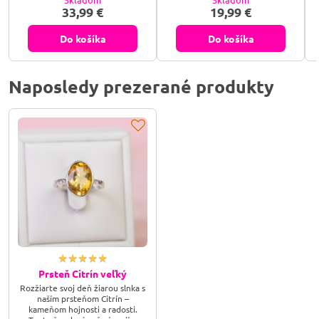
úsmev a optimizmus.
33,99 €
19,99 €
d
Do košíka
Do košíka
Naposledy prezerané produkty
Prsteň Citrín veľký
Rozžiarte svoj deň žiarou slnka s
naším prsteňom Citrín –
kameňom hojnosti a radosti.