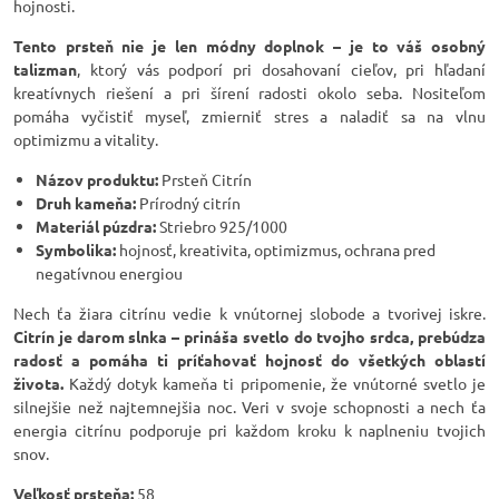
hojnosti.
Tento prsteň nie je len módny doplnok – je to váš osobný
talizman
, ktorý vás podporí pri dosahovaní cieľov, pri hľadaní
kreatívnych riešení a pri šírení radosti okolo seba. Nositeľom
pomáha vyčistiť myseľ, zmierniť stres a naladiť sa na vlnu
optimizmu a vitality.
Názov produktu:
Prsteň Citrín
Druh kameňa:
Prírodný citrín
Materiál púzdra:
Striebro 925/1000
Symbolika:
hojnosť, kreativita, optimizmus, ochrana pred
negatívnou energiou
Nech ťa žiara citrínu vedie k vnútornej slobode a tvorivej iskre.
Citrín je darom slnka – prináša svetlo do tvojho srdca, prebúdza
radosť a pomáha ti príťahovať hojnosť do všetkých oblastí
života.
Každý dotyk kameňa ti pripomenie, že vnútorné svetlo je
silnejšie než najtemnejšia noc. Veri v svoje schopnosti a nech ťa
energia citrínu podporuje pri každom kroku k naplneniu tvojich
snov.
Veľkosť prsteňa:
58