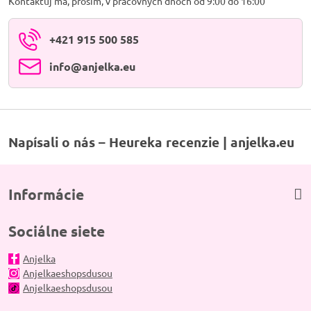
Kontaktuj ma, prosím, v pracovných dňoch od 9:00 do 16:00
+421 915 500 585
info​@anjelka​.eu
Napísali o nás – Heureka recenzie | anjelka.eu
Informácie
Sociálne siete
Anjelka
Anjelkaeshopsdusou
Anjelkaeshopsdusou