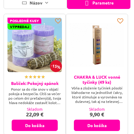
Názov
Parametre
POSLEDNÉ KUSY
VÝPREDAJ
15%
CHAKRA & LUCK vonné
tyčinky (49 ks)
Balíček: Pokojný spánok
Vôňa a zloženie tyčiniek pôsobí
Ponor sa do ríše snov v objatí
blahodarne na jednotlivé čakry,
pokoja a bezpečia. Cítiš sa večer
ktoré stimuluje a vyrovnáva na
po celom dni preťažený(á), tvoja
duševnej, tak aj na telesnej
hlava nedokáže zastaviť kolotoč
úrovni. Vône: lotos, jazmín,
myšlienok ani po zhasnutí svetla,
Skladom
Skladom
eukalyptus, ruža, levanduľa,
alebo jednoducho túžiš po
22,09 €
9,90 €
Ylang Ylang, céder.
hlbokom, neprerušovanom
spánku, z ktorého sa zobudíš
skutočne oddýchnutý(á)? Balíček
Do košíka
Do košíka
Pokojný spánok je tvojím nočným