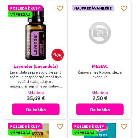
strážcom – spojenie očistnej
šalvie a upokojujúcej levandule
POSLEDNÉ KUSY
NAJPREDÁVANEJŠIE
vytvorí v tvojej spálni...
VÝPREDAJ
30%
Lavender (Levanduľa)
MESIAC
Levanduľa sa pre svoju výraznú
Čajová zmes Roibos, slez a
arómu a nespočetné množstvo
levanduľa.
využití stala jedným z
najpopulárnejších esenciálnych
olejov. V staroveku využívali
Skladom
Skladom
Rimania a Egypťania levanduľu do
35,69 €
2,50 €
kúpeľa. Odvtedy mnohí objavili
nespočetné množstvo ďalších
účinkov, ktoré má. Levanduľa sa v
Do košíka
Do košíka
širokej miere používa v
kozmetike a parfumoch pre jej
schopnosť podporovať zdravú a
POSLEDNÉ KUSY
POSLEDNÉ KUSY
čistú pleť. Navyše sa jej
upokojujúce...
VÝPREDAJ
VÝPREDAJ