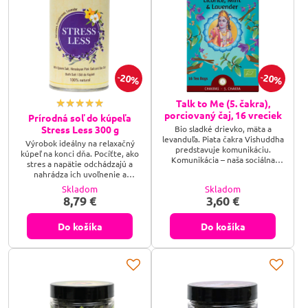
20%
20%
Talk to Me (5. čakra),
porciovaný čaj, 16 vreciek
Prírodná soľ do kúpeľa
Bio sladké drievko, mäta a
Stress Less 300 g
levanduľa. Piata čakra Vishuddha
Výrobok ideálny na relaxačný
predstavuje komunikáciu.
kúpeľ na konci dňa. Pocíťte, ako
Komunikácia – naša sociálna
stres a napätie odchádzajú a
interakcia, koordinácia našich
nahrádza ich uvoľnenie a
vzťahov.
upokojenie zmyslov. Obsahuje
Skladom
Skladom
horčíkovú epsomskú soľ, morskú
8,79 €
3,60 €
soľ a ružovú himalájsku soľ, ako aj
vyživujúce bylinné výťažky (napr.
koreň kurkumy, listy moringy) a
Do košíka
Do košíka
kompozíciu omladzujúcich
éterických olejov. 100 % príroda!