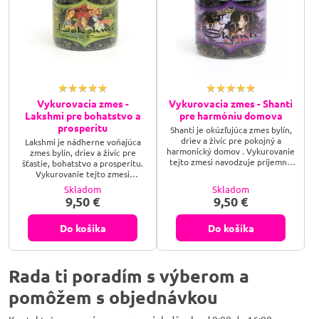
Vykurovacia zmes -
Vykurovacia zmes - Shanti
Lakshmi pre bohatstvo a
pre harmóniu domova
prosperitu
Shanti je okúzľujúca zmes bylín,
driev a živíc pre pokojný a
Lakshmi je nádherne voňajúca
harmonický domov . Vykurovanie
zmes bylín, driev a živíc pre
tejto zmesi navodzuje príjemnú
šťastie, bohatstvo a prosperitu.
náladu a vnáša do priestoru
Vykurovanie tejto zmesi
domova pocit slnečného svitu a
navodzuje príjemnú náladu a
Skladom
Skladom
pozitívnej energie. Vykurovanie
pozitívnu energiu, vďaka ktorým
9,50 €
9,50 €
tejto zmesi napomáha príjemnej
je možné robiť zásadné
a bezstarostnej relaxácii a
rozhodnutie pre privedenie
celkovému uvoľneniu. Shanti je,
prosperity a časti i peňazí do
Do košíka
Do košíka
dá sa povedať, veľmi „pohodová“
vášho života. Lakhsmi je meno
zmes“, ktorú oceníte, ak si
indickej bohyne, ktorá je bohyňa
chcete urobiť krásnu chvíľku po...
šťastia a prosperity, a poťažmo aj
bohatstva. Šťastie a bohatstvo
Rada ti poradím s výberom a
však...
pomôžem s objednávkou