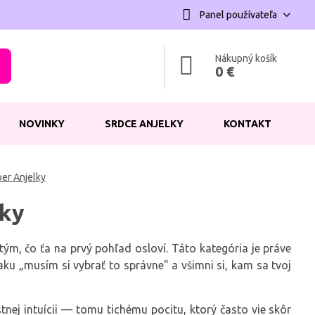
Panel používateľa
Nákupný košík
0 €
NOVINKY
SRDCE ANJELKY
KONTAKT
er Anjelky
lky
tým, čo ťa na prvý pohľad osloví. Táto kategória je práve
aku „musím si vybrať to správne" a všimni si, kam sa tvoj
stnej intuícii — tomu tichému pocitu, ktorý často vie skôr