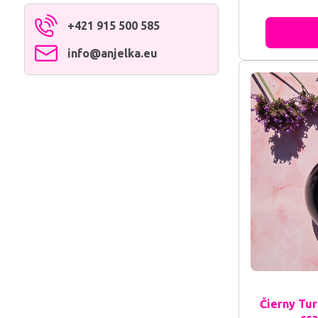
tvojím nočným
šalvie a upokoj
+421 915 500 585
info​@anjelka​.eu
Čierny Tur