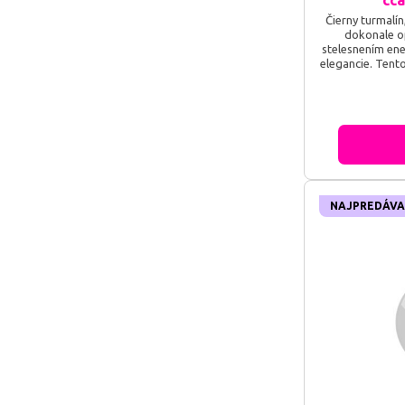
cca
Čierny turmalín
dokonale op
stelesnením ene
elegancie. Tent
tmavými tónm
mystickú atmos
slúži ako silný
absorbovať neg
ich 
NAJPREDÁVA