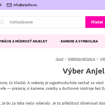
00
info@anjelka.eu
Hľadať
PIRÁCIE A MÚDROSŤ ANJELKY
KAMENE A SYMBOLIKA
Úvod
ENERGIA MESIACA
Výb
Výber Anje
esne, čo hľadáš. A niekedy je najjednoduchšie nechať sa viesť 
hvíle — prezeraj si kamene, sviečky a duchovné nástroje bez tl
, že by za teba niečo vyberalo. Je to príležitosť dôverovať vla