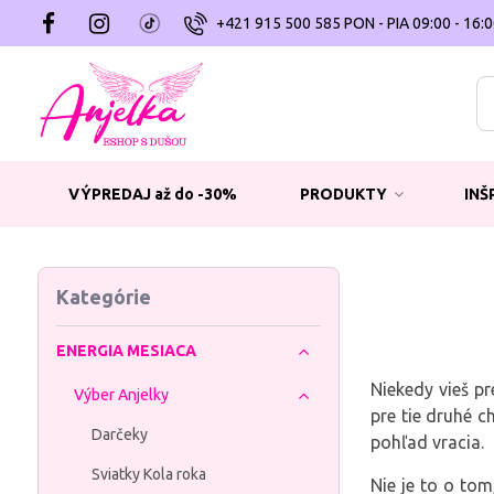
+421 915 500 585 PON - PIA 09:00 - 16:
VÝPREDAJ až do -30%
PRODUKTY
INŠ
Kategórie
ENERGIA MESIACA
Niekedy vieš pr
Výber Anjelky
pre tie druhé c
Darčeky
pohľad vracia.
Sviatky Kola roka
Nie je to o tom