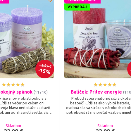
VÝPREDAJ
25,99 €
15%
Pokojný spánok
Balíček: Prílev energie
(11716)
(11
 ríše snov v objatí pokoja a
Prebuď svoju vnútornú silu a ukotvi
Cítiš sa večer po celom dni
bezpečí. Cítiš sa ako vybitá batéria,
 tvoja hlava nedokáže zastaviť
osobná sila sa stráca v nárokoch okoli
ok ani po zhasnutí svetla, alebo
potrebuješ rázne preťať väzby s minu
iš po hlbokom, neprerušovanom
načerpať čerstvú, dravú energiu do 
torého sa zobudíš skutočne
projektov? Balíček Prílev energie je 
Skladom
Skladom
)? Balíček Pokojný spánok je
rituálnym generátorom vitality – sp