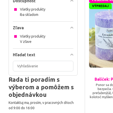
Dostupnosť
VÝPREDAJ
Všetky produkty
Iba skladom
Zľava
Všetky produkty
V zľave
Hľadať text
Prehľadať
výsledky
filtra
Rada ti poradím s
Balíček: 
fulltextom
Ponor sa do
výberom a pomôžem s
bezpečia. 
objednávkou
preťažený(á),
kolotoč myšlien
jednoducho túž
Kontaktuj ma, prosím, v pracovných dňoch
spánku, z k
od 9:00 do 16:00
oddýchnutý(á