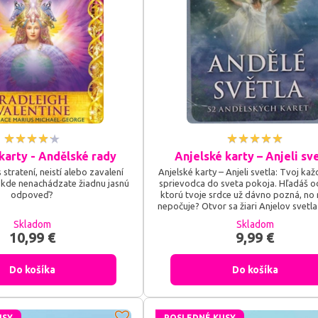
karty - Andělské rady
Anjelské karty – Anjeli sv
 stratení, neistí alebo zavalení
Anjelské karty – Anjeli svetla: Tvoj k
 kde nenachádzate žiadnu jasnú
sprievodca do sveta pokoja. Hľadáš 
odpoveď?
ktorú tvoje srdce už dávno pozná, no 
nepočuje? Otvor sa žiari Anjelov svetla
ich, aby prežiarili tvoju cestu láskou a 
Skladom
Skladom
každej životnej situácii! Karty Anjeli s
10,99 €
9,99 €
môžu pomôcť zbaviť sa starých nega
myšlienkových vzorcov a emočných b
ktoré ti v živote bránili v...
Do košíka
Do košíka
USY
POSLEDNÉ KUSY