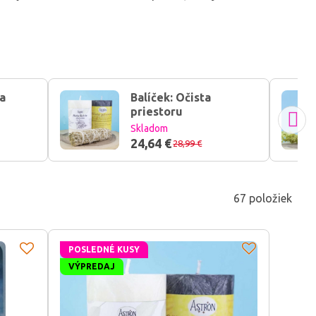
 a
Balíček: Očista
priestoru
Skladom
24,64 €
28,99 €
67
položiek
POSLEDNÉ KUSY
VÝPREDAJ