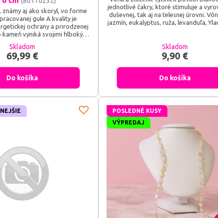
 6 cm
(80170232)
jednotlivé čakry, ktoré stimuluje a vyr
, známy aj ako skoryl, vo forme
duševnej, tak aj na telesnej úrovni. Vôn
racovanej gule A kvality je
jazmín, eukalyptus, ruža, levanduľa, Yla
rgetickej ochrany a prirodzenej
céder.
o kameň vyniká svojimi hlbokými
i, ktoré dodávajú priestoru
Skladom
Skladom
féru. Guľa z čierneho turmalínu
69,99 €
9,90 €
 ochranný nástroj, ktorý dokáže
atívne energie a transformovať
na pozitívne vibrácie.
Do košíka
Do košíka
NEJŠIE
POSLEDNÉ KUSY
VÝPREDAJ