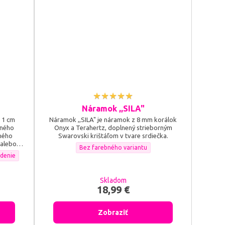
Náramok ,,SILA"
 1 cm
Náramok ,,SILA" je náramok z 8 mm korálok
eného
Onyx a Terahertz, doplnený strieborným
rného
Swarovski krištáľom v tvare srdiečka.
 alebo
Náramok ,,SILA" - Farebné prevedenie doplnku:
Bez farebného variantu
edenie doplnku:
OCHRANA" - Farebné prevedenie doplnku:
edenie
 prevedenie doplnku:
Skladom
18,99 €
Zobraziť