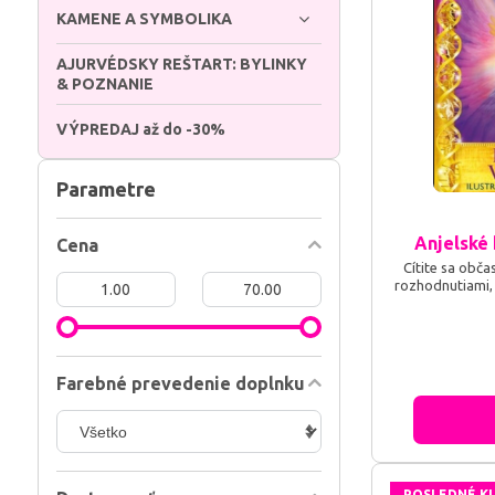
KAMENE A SYMBOLIKA
AJURVÉDSKY REŠTART: BYLINKY
& POZNANIE
VÝPREDAJ až do -30%
Parametre
Anjelské 
Cena
Cítite sa občas
Od:
Do:
rozhodnutiami,
Farebné prevedenie doplnku
POSLEDNÉ K