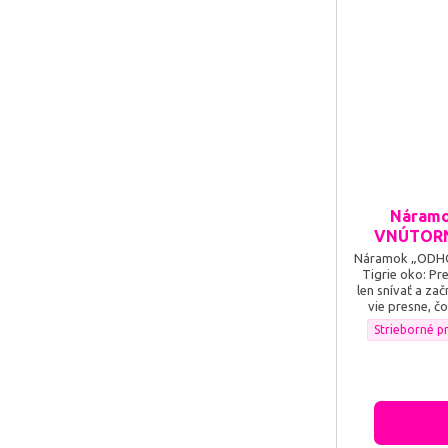
Náramo
VNÚTORNE
Náramok „ODHO
Tigrie oko: Pre
len snívať a zač
vie presne, čo 
Prebuď v seb
Náramok ,,OD
Strieborné p
premeň každú 