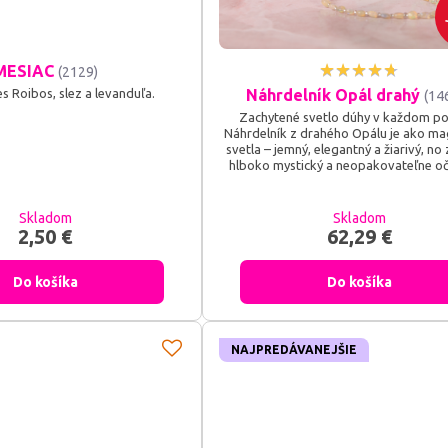
MESIAC
(2129)
Náhrdelník Opál drahý
s Roibos, slez a levanduľa.
(14
Zachytené svetlo dúhy v každom p
Náhrdelník z drahého Opálu je ako mag
svetla – jemný, elegantný a žiarivý, no
hlboko mystický a neopakovateľne oča
Skladom
Skladom
2,50 €
62,29 €
Do košíka
Do košíka
NAJPREDÁVANEJŠIE