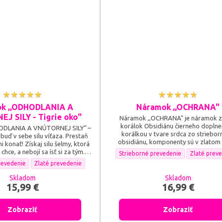
k ,,ODHODLANIA A
Náramok ,,OCHRANA"
J SILY - Tigrie oko"
Náramok ,,OCHRANA" je náramok z
korálok Obsidiánu čierneho dopln
DLANIA A VNÚTORNEJ SILY“ –
korálkou v tvare srdca zo striebo
buď v sebe silu víťaza. Prestaň
obsidiánu, komponenty sú v zlatom
ni konať! Získaj silu šelmy, ktorá
striebornom prevedení.
chce, a nebojí sa ísť si za tým.
Náramok ,,OCHRANA" - Farebné prev
Náramok ,,
Strieborné prevedenie
Zlaté prev
e neotrasiteľné odhodlanie a
HODLANIA A VNÚTORNEJ SILY - Tigrie oko" - Farebné prevedenie doplnku:
Náramok ,,ODHODLANIA A VNÚTORNEJ SILY - Tigrie oko" - Farebné
revedenie
Zlaté prevedenie
prekážku na svoju príležitosť!
Skladom
Skladom
15,99 €
16,99 €
Zobraziť
Zobraziť