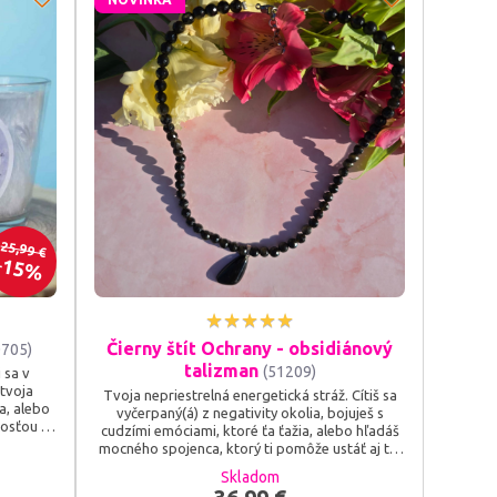
25,99 €
15%
Čierny štít Ochrany - obsidiánový
0705)
talizman
(51209)
 sa v
 tvoja
Tvoja nepriestrelná energetická stráž. Cítiš sa
a, alebo
vyčerpaný(á) z negativity okolia, bojuješ s
losťou a
cudzími emóciami, ktoré ťa ťažia, alebo hľadáš
nových
mocného spojenca, ktorý ti pomôže ustáť aj tie
tvojím
najväčšie životné búrky? Nasaď si svoj Čierny
Skladom
ojenie
štít Ochrany a dovoľ magickej sile obsidiánu,