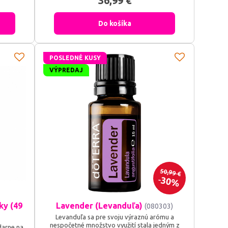
36,99 €
j krvi
aby okolo teba vytvorila nepreniknuteľné pole
ný prúd
svetla, odrazila všetko zlé a vrátila ti tvoju
vlastnú, neskreslenú silu...
Do košíka
POSLEDNÉ KUSY
VÝPREDAJ
50,99 €
30%
ky (49
Lavender (Levanduľa)
(080303)
Levanduľa sa pre svoju výraznú arómu a
nespočetné množstvo využití stala jedným z
darne na