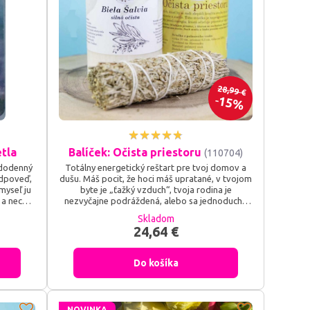
28,99 €
15%
etla
Balíček: Očista priestoru
(110704)
aždodenný
Totálny energetický reštart pre tvoj domov a
odpoveď,
dušu. Máš pocit, že hoci máš upratané, v tvojom
myseľ ju
byte je „ťažký vzduch“, tvoja rodina je
 a nechaj
nezvyčajne podráždená, alebo sa jednoducho
nádejou v
nevieš po príchode z práce uvoľniť a načerpať
Skladom
vetla ti
sily? Balíček Očista priestoru je tvojím
24,64 €
tívnych
profesionálnym setom na energetickú hygienu –
lokov,
spojenie dvoch mohutných rituálnych sviečok a
posvätnej bielej šalvie vytvorí...
Do košíka
NOVINKA