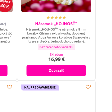
88,99 €
30%
Náramok ,,HOJNOSŤ"
602)
ohybe.
Náramok ,,HOJNOSŤ" je náramok z 8 mm
ický lúč
korálok Cítrínu v extra kvalite, doplnený
 zároveň
praskanou Aqua Aurou a korálkou Swarovski v
rujúci.
tvare srdiečka. Jednoducho povedané
ŠTASTIE-ZDRAVIE-ÚSPECH-PROSPERITA.
Náramok ,,HOJNOSŤ" - Farebné prevedenie doplnku
Bez farebného variantu
Skladom
16,99 €
Zobraziť
NAJPREDÁVANEJŠIE