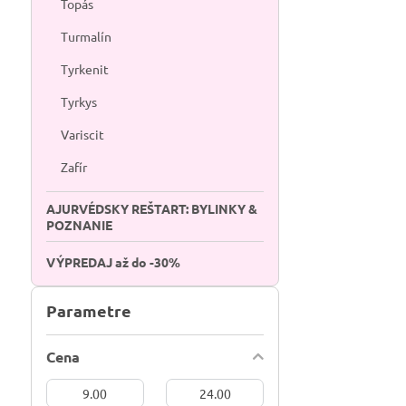
Topás
Turmalín
Tyrkenit
Tyrkys
Variscit
Zafír
AJURVÉDSKY REŠTART: BYLINKY &
POZNANIE
VÝPREDAJ až do -30%
Parametre
Cena
Od:
Do: