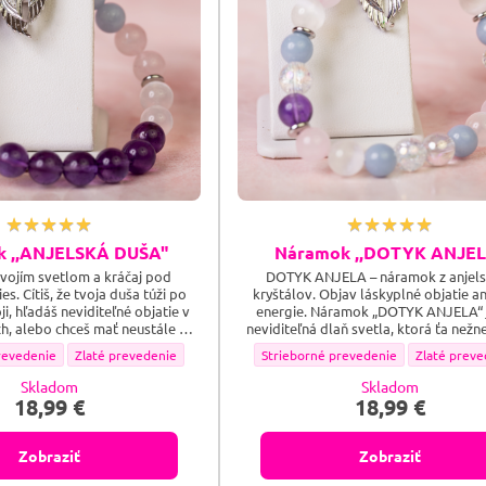
 ,,ANJELSKÁ DUŠA"
Náramok ,,DOTYK ANJEL
svojím svetlom a kráčaj pod
DOTYK ANJELA – náramok z anjels
s. Cítiš, že tvoja duša túži po
kryštálov. Objav láskyplné objatie an
, hľadáš neviditeľné objatie v
energie. Náramok „DOTYK ANJELA“ 
, alebo chceš mať neustále pri
neviditeľná dlaň svetla, ktorá ťa nežne
enku, že nikdy nie si sám(a)?
upokojuje a vedie. Nádherná kombi
JELSKÁ DUŠA" - Farebné prevedenie doplnku:
Náramok ,,ANJELSKÁ DUŠA" - Farebné prevedenie doplnku:
Náramok ,,DOTYK ANJELA" - Farebné 
Náramok ,,
revedenie
Zlaté prevedenie
Strieborné prevedenie
Zlaté preve
LSKÁ DUŠA“ je tvojím osobným
kryštálov s hlbokou symbolikou a 
nohmotným svetom – nasaď si ho
strieborným príveskom anjelských kríde
Skladom
Skladom
ovoľ tejto láskavej vibrácii, aby
tohto šperku viac než len ozdobu – je 
18,99 €
18,99 €
voje obavy, pohladila tvoje...
talizman.
Zobraziť
Zobraziť