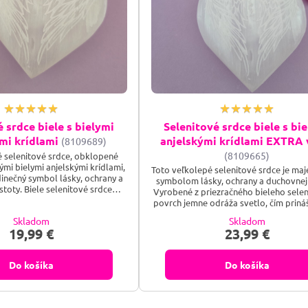
 srdce biele s bielymi
Selenitové srdce biele s bi
mi krídlami
anjelskými krídlami EXTRA 
(8109689)
(8109665)
 selenitové srdce, obklopené
mi bielymi anjelskými krídlami,
Toto veľkolepé selenitové srdce je ma
dinečný symbol lásky, ochrany a
symbolom lásky, ochrany a duchovnej 
stoty. Biele selenitové srdce
Vyrobené z priezračného bieleho seleni
né svetlo, ktoré harmonizuje
povrch jemne odráža svetlo, čím priná
ša pokoj. Anjelské krídla na ňom
a harmóniu do každého priestoru. El
Skladom
Skladom
 duchovné vedenie a ochranu,
tvarované EXTRA veľké anjelské krídl
19,99 €
23,99 €
 je tento kúsok dokonalým
obopínajú srdce, zosobňujú ochranu a 
 meditáciu alebo výnimočný dar
vyšších duchovných dimenzií.
pre...
Do košíka
Do košíka