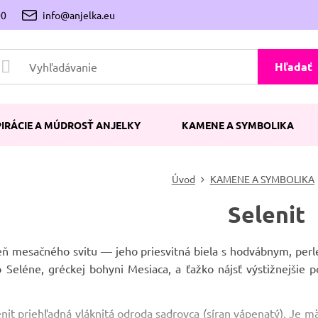
00
info@anjelka.eu
Hľadať
PIRÁCIE A MÚDROSŤ ANJELKY
KAMENE A SYMBOLIKA
Úvod
KAMENE A SYMBOLIKA
Selenit
ň mesačného svitu — jeho priesvitná biela s hodvábnym, perle
 Seléne, gréckej bohyni Mesiaca, a ťažko nájsť výstižnejšie
nit priehľadná vláknitá odroda sadrovca (síran vápenatý). Je m