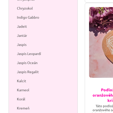
Chryzokol
FAQ — Selenit
Indigo Gabbro
Aký význam
Jadeit
duchovným po
Jantár
Ku ktorej č
vedeniu a sp
Jaspis
Ako selenit
Jaspis Leopardí
jeho energia 
Je pravda, ž
Jaspis Oceán
Stačí ho z č
Jaspis Regalit
Ako sa sele
svetle, ideá
Kalcit
Je selenit 
Podlož
Karneol
krásne, prak
oranžového
Korál
kr
Kamene a mine
Táto podlo
produkte má i
Kremeň
oranžového se