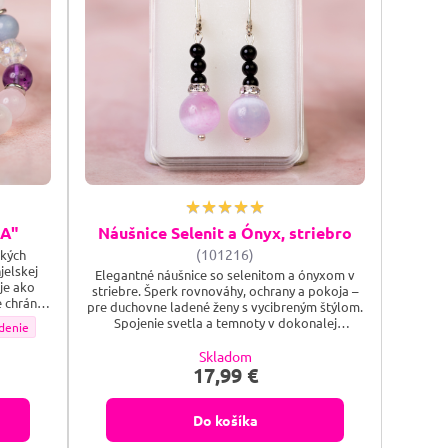
A"
Náušnice Selenit a Ónyx, striebro
(101216)
kých
jelskej
Elegantné náušnice so selenitom a ónyxom v
je ako
striebre. Šperk rovnováhy, ochrany a pokoja –
 chráni,
pre duchovne ladené ženy s vycibreným štýlom.
nácia
Spojenie svetla a temnoty v dokonalej
prevedenie doplnku:
DOTYK ANJELA" - Farebné prevedenie doplnku:
denie
jemným
rovnováhe. Selenit a Ónyx vytvárajú elegantný
l robí z
šperk, ktorý žiari pokojom, silou a vnútornou
Skladom
to osobný
harmóniou.
17,99 €
Do košíka