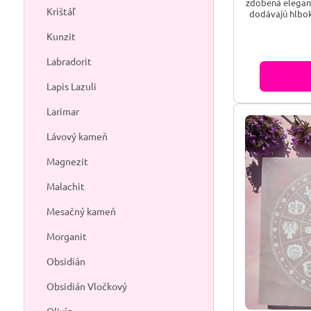
konzumáciu a a
zdobená elegant
Krištáľ
dodávajú hlbok
Oranžový se
Kunzit
pripomína ene
prináša do vá
emoc
Labradorit
Lapis Lazuli
Larimar
Lávový kameň
Magnezit
Malachit
Mesačný kameň
Morganit
Obsidián
Obsidián Vločkový