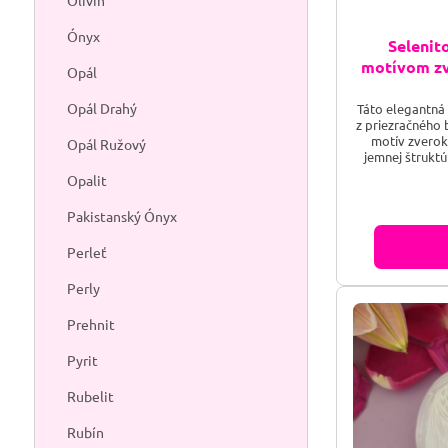
Olivín
Ónyx
Selenit
motívom zv
Opál
Opál Drahý
Táto elegantná
z priezračného 
motív zverok
Opál Ružový
jemnej štruktú
medzi duchovný
Opalit
stáva ideál
hviezd a mys
Pakistanský Ónyx
použiteľná po
hľadajú ro
Perleť
Perly
Prehnit
Pyrit
Rubelit
Rubín