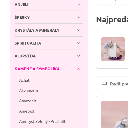
ANJELI
2, preto si zas
de los Cristale
Najpredá
ŠPERKY
Čo selenit tr
priestoru, jas
KRYŠTÁLY A MINERÁLY
hlave viac prie
SPIRITUALITA
na noc položiť
niečím vyšším. 
AJURVÉDA
z času na čas je
Ak hľadáš kameň
KAMENE A SYMBOLIKA
mesačného svitu
Achát
Radiť po
Ako sa o sele
Akvamarín
mäkkou handričk
ho položiť na s
Amazonit
štruktúru.
Ametyst
Ametyst Zelený - Prasiolit