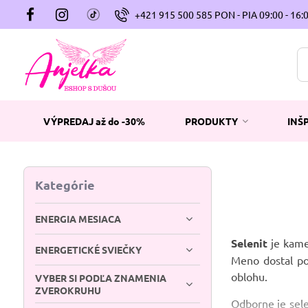
+421 915 500 585 PON - PIA 09:00 - 16:
VÝPREDAJ až do -30%
PRODUKTY
INŠ
Kategórie
ENERGIA MESIACA
Selenit
je kame
ENERGETICKÉ SVIEČKY
Meno dostal po
oblohu.
VYBER SI PODĽA ZNAMENIA
ZVEROKRUHU
Odborne je sele