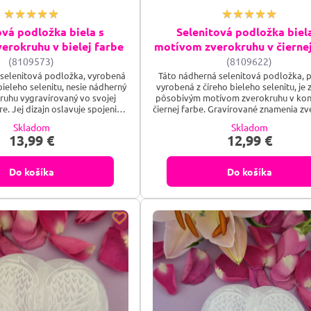
ová podložka biela s
Selenitová podložka biel
erokruhu v bielej farbe
motívom zverokruhu v čiernej
(8109573)
(8109622)
 selenitová podložka, vyrobená
Táto nádherná selenitová podložka, p
bieleho selenitu, nesie nádherný
vyrobená z číreho bieleho selenitu, je
ruhu vygravírovaný vo svojej
pôsobivým motívom zverokruhu v kon
re. Jej dizajn oslavuje spojenie
čiernej farbe. Gravírované znamenia z
m svetom a astrológiou, čím sa
sú dokonalým spojením estetiky a h
Skladom
Skladom
nym doplnkom pre milovníkov
symboliky, čím oslavujú spojenie 
13,99 €
12,99 €
tických energií. Univerzálne
hviezdami a duchovnými energiami.
dložka vhodná pre tých, ktorí
podložka je ideálna na energetické r
vnováhu medzi estetikou a
meditáciu alebo ako jedinečná dekor
Do košíka
Do košíka
duchovnou...
vášho domova.