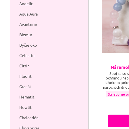
Angelit
Aqua Aura
Avanturín
Bizmut
Býčie oko
Celestín
Citrín
Náramok
Spoj sa so 
Fluorit
ochranou nebie
hlbokom pokoji
Granát
náročných dňoch
sebe pripomi
Náramok ,,AN
Strieborné p
Náramok „ANJE
Hematit
spojením s jem
na zápästie a d
Howlit
rozptýlila t
Chalcedón
Chryzopras