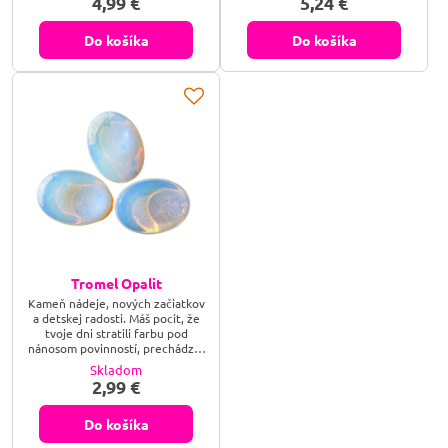
4,99 €
5,24 €
Podporuje zvýšenie
sebavedomia, vyrovnanosti a
schopnosť čeliť obavám. Je
Do košíka
Do košíka
vhodný pre meditáciu. Elegantná
ručne vylievaná sviečka z
prírodného palmového vosku s
prírodnými minerálmi. Kamene
sú prírodného zdroja,...
Tromel Opalit
Kameň nádeje, nových začiatkov
a detskej radosti. Máš pocit, že
tvoje dni stratili farbu pod
nánosom povinností, prechádzaš
obdobím veľkých životných
Skladom
zmien a hľadáš v sebe stratenú
2,99 €
odvahu, alebo túžiš po niečom,
čo by tvoju myseľ okamžite
rozjasnilo ako ranná rosa? Opalit
Do košíka
je tvojím svetelným sprievodcom