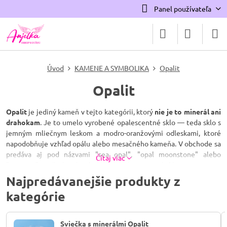
Panel používateľa
Úvod
KAMENE A SYMBOLIKA
Opalit
Opalit
Opalit
je jediný kameň v tejto kategórii, ktorý
nie je to minerál ani
drahokam
. Je to umelo vyrobené opalescentné sklo — teda sklo s
jemným mliečnym leskom a modro-oranžovými odleskami, ktoré
napodobňuje vzhľad opálu alebo mesačného kameňa. V obchode sa
predáva aj pod názvami "sea opal", "opal moonstone" alebo
Čítaj viac
"argenon" — všetko sú to len iné mená pre to isté sklo.
Najpredávanejšie produkty z
Tento typ opalescentného skla je modernou glazérskou technikou;
kategórie
podobné "mliečne sklo" sa v Európe vyrábalo už od 16. storočia
(napríklad benátske sklo), no dnešná podoba predávaná ako "opalit"
pochádza z novodobej sklárskej výroby 20. storočia. Nemá teda
Sviečka s minerálmi Opalit
žiadnu starobylú tradíciu ani ťažobné náleziská — vyrába sa v