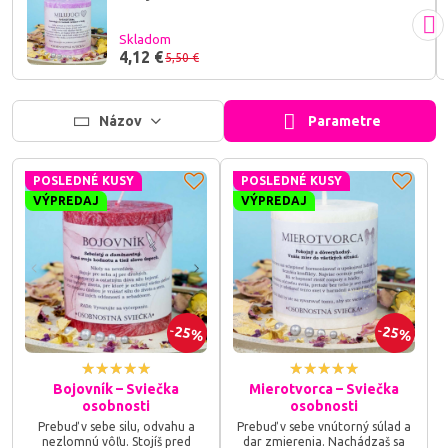
Skladom
4,12 €
5,50 €
Názov
Parametre
POSLEDNÉ KUSY
POSLEDNÉ KUSY
VÝPREDAJ
VÝPREDAJ
25%
25%
Bojovník – Sviečka
Mierotvorca – Sviečka
osobnosti
osobnosti
Prebuď v sebe silu, odvahu a
Prebuď v sebe vnútorný súlad a
nezlomnú vôľu. Stojíš pred
dar zmierenia. Nachádzaš sa