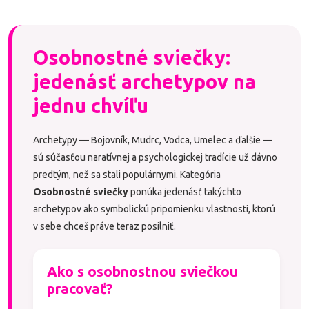
prebudila tvoju prirodzenú
charizmu, rozptýlila...
Osobnostné sviečky:
jedenásť archetypov na
jednu chvíľu
Archetypy — Bojovník, Mudrc, Vodca, Umelec a ďalšie —
sú súčasťou naratívnej a psychologickej tradície už dávno
predtým, než sa stali populárnymi. Kategória
Osobnostné sviečky
ponúka jedenásť takýchto
archetypov ako symbolickú pripomienku vlastnosti, ktorú
v sebe chceš práve teraz posilniť.
Ako s osobnostnou sviečkou
pracovať?