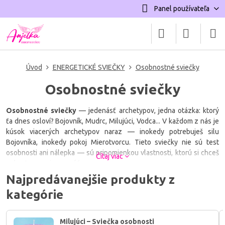
Panel používateľa
Úvod
ENERGETICKÉ SVIEČKY
Osobnostné sviečky
Osobnostné sviečky
Osobnostné sviečky
— jedenásť archetypov, jedna otázka: ktorý
ťa dnes osloví? Bojovník, Mudrc, Milujúci, Vodca... V každom z nás je
kúsok viacerých archetypov naraz — inokedy potrebuješ silu
Bojovníka, inokedy pokoj Mierotvorcu. Tieto sviečky nie sú test
osobnosti ani nálepka — sú pripomienkou vlastnosti, ktorú si chceš
Čítaj viac
práve teraz pripomenúť.
Najpredávanejšie produkty z
Vyber si podľa toho, čo v sebe chceš práve posilniť.
kategórie
Milujúci – Sviečka osobnosti