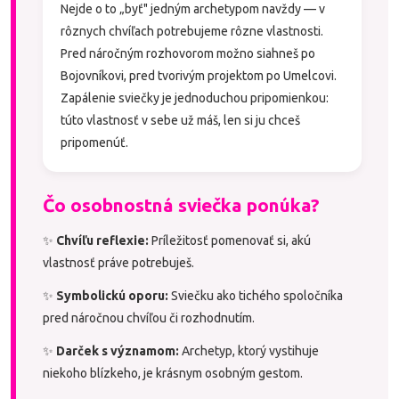
Nejde o to „byť" jedným archetypom navždy — v
rôznych chvíľach potrebujeme rôzne vlastnosti.
Pred náročným rozhovorom možno siahneš po
Bojovníkovi, pred tvorivým projektom po Umelcovi.
Zapálenie sviečky je jednoduchou pripomienkou:
túto vlastnosť v sebe už máš, len si ju chceš
pripomenúť.
Čo osobnostná sviečka ponúka?
✨
Chvíľu reflexie:
Príležitosť pomenovať si, akú
vlastnosť práve potrebuješ.
✨
Symbolickú oporu:
Sviečku ako tichého spoločníka
pred náročnou chvíľou či rozhodnutím.
✨
Darček s významom:
Archetyp, ktorý vystihuje
niekoho blízkeho, je krásnym osobným gestom.