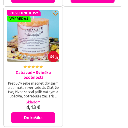
Vodca je tvojím energetickým
tvojím energetickým žiaričom –
žiaričom – zapáľ jej plameň a
zapáľ jej plameň a dovoľ tejto
dovoľ tejto vznešenej vibrácii,
inšpiratívnej vibrácii, aby
POSLEDNÉ KUSY
aby prebudila tvoju rozhodnosť,
prebudila tvoju fantáziu,...
upevnila...
VÝPREDAJ
24%
Zabávač – Sviečka
osobnosti
Prebuď v sebe magnetický šarm
a dar nákazlivej radosti. Cítiš, že
tvoj život sa stal príliš vážnym a
upätým, potrebuješ zažiariť v
spoločnosti a prelomiť ľady,
Skladom
alebo hľadáš cestu, ako do
4,13 €
svojho dňa vniesť viac smiechu a
spontánnosti? Sviečka osobnosti
Do košíka
Zabávač je tvojím energetickým
žiaričom – zapáľ jej plameň a
dovoľ tejto iskrivej vibrácii, aby