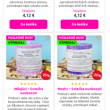
náročnou životnou výzvou,
uprostred búrlivých vzťahov,
potrebuješ nájsť odvahu urobiť
potrebuješ stíšiť krik vlastných
rázne rozhodnutie, alebo
myšlienok, alebo hľadáš silu
Skladom
Skladom
hľadáš silu postaviť sa za seba a
vniesť svetlo porozumenia tam,
4,12 €
4,12 €
svoje hranice? Sviečka osobnosti
kde vládne hnev a chaos?
Bojovník je tvojím energetickým
Sviečka osobnosti Mierotvorca
Do košíka
Do košíka
žiaričom – zapáľ jej plameň a
je tvojím energetickým žiaričom
dovoľ tejto dynamickej vibrácii,
– zapáľ jej plameň a dovoľ tejto
aby prebudila tvojho
ušľachtilej vibrácii, aby prebudila
vnútorného hrdinu, rozptýlila
tvoju schopnosť vidieť pravdu
POSLEDNÉ KUSY
POSLEDNÉ KUSY
pochybnosti a premenila tvoju
oboch strán, upevnila tvoju...
neistotu na...
VÝPREDAJ
VÝPREDAJ
25%
25%
Milujúci – Sviečka
Mudrc – Sviečka osobnosti
osobnosti
Prebuď v sebe vnútorné vedenie
a dar jasného vhľadu. Hľadáš
Prebuď v sebe silu srdca a dar
odpovede na dôležité životné
bezpodmienečnej lásky. Túžiš
otázky, potrebuješ získať
po hlbokom citovom naplnení,
nadhľad nad komplikovanou
potrebuješ sa naučiť milovať a