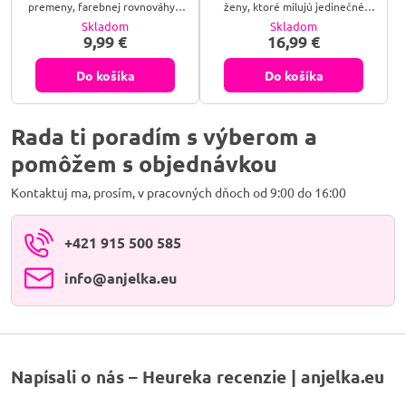
premeny, farebnej rovnováhy a
ženy, ktoré milujú jedinečné
duchovnej sily. Tento jedinečný
šperky s charakterom. Vesmír
Skladom
Skladom
náramok z bizmutu ti
ukrytý v šperku. Náušnice z
9,99 €
16,99 €
pripomenie, že aj v chaose sa
bizmutu očaria svojou
rodí krása – a svetlo sa vždy
kaleidoskopickou farebnosťou a
nájde.
futuristickou geometriou – pre
Do košíka
Do košíka
ženy, ktoré milujú originálny štýl
a nekonvenčnú krásu.
Rada ti poradím s výberom a
pomôžem s objednávkou
Kontaktuj ma, prosím, v pracovných dňoch od 9:00 do 16:00
+421 915 500 585
info​@anjelka​.eu
Napísali o nás – Heureka recenzie | anjelka.eu