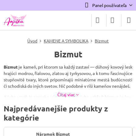
Panel používateľa
Úvod
KAMENE A SYMBOLIKA
Bizmut
Bizmut
Bizmut
je kameň, pri ktorom sa každý zastaví — dúhový kovový lesk
hrajúci modrou, fialovou, zlatou aj tyrkysovou, a k tomu fascinujúce
stupňovité tvary, ktoré pripomínajú miniatúrne mestá budúcnosti
či schodiská do iných svetov. Nič podobné v ríši kameňov nenájdeš.
Čítaj viac
A jeho vznik je rovnako výnimočný ako jeho vzhľad: bizmut je kov,
ktorý má vzácnu schopnosť rásť do dokonalých geometrických
Najpredávanejšie produkty z
kryštálov. V čistej kryštalickej podobe sa v prírode vyskytuje len
kategórie
ojedinele, preto sa jeho dúhové „katedrály" pestujú riadeným
ochladzovaním roztaveného kovu — je to malý zázrak fyziky, pri
ktorom sa neopakovateľné schodíky formujú priamo pred očami a
Náramok Bizmut
dúhové sfarbenie vytvára tenučká vrstva oxidu na povrchu. Každý