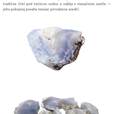
tradične čistí pod tečúcou vodou a nabíja v mesačnom svetle —
jeho pokojnej povahe mesiac prirodzene svedčí.