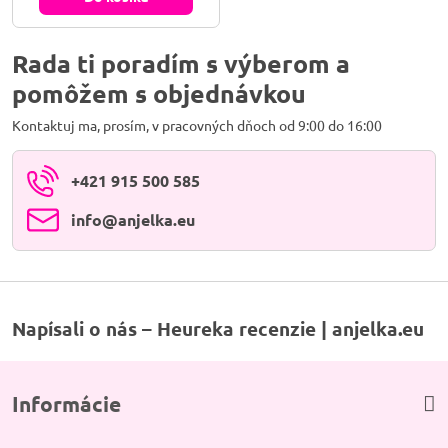
energii, aby zjemnila tvoju myseľ
a otvorila bránu k úprimnému a
jasnému sebavyjadreniu.
Rada ti poradím s výberom a
pomôžem s objednávkou
Kontaktuj ma, prosím, v pracovných dňoch od 9:00 do 16:00
+421 915 500 585
info​@anjelka​.eu
Napísali o nás – Heureka recenzie | anjelka.eu
Informácie