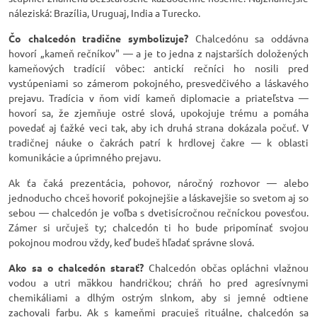
náleziská: Brazília, Uruguaj, India a Turecko.
Čo chalcedón tradične symbolizuje?
Chalcedónu sa oddávna
hovorí „kameň rečníkov" — a je to jedna z najstarších doložených
kameňových tradícií vôbec: antickí rečníci ho nosili pred
vystúpeniami so zámerom pokojného, presvedčivého a láskavého
prejavu. Tradícia v ňom vidí kameň diplomacie a priateľstva —
hovorí sa, že zjemňuje ostré slová, upokojuje trému a pomáha
povedať aj ťažké veci tak, aby ich druhá strana dokázala počuť. V
tradičnej náuke o čakrách patrí k hrdlovej čakre — k oblasti
komunikácie a úprimného prejavu.
Ak ťa čaká prezentácia, pohovor, náročný rozhovor — alebo
jednoducho chceš hovoriť pokojnejšie a láskavejšie so svetom aj so
sebou — chalcedón je voľba s dvetisícročnou rečníckou povesťou.
Zámer si určuješ ty; chalcedón ti ho bude pripomínať svojou
pokojnou modrou vždy, keď budeš hľadať správne slová.
Ako sa o chalcedón starať?
Chalcedón občas opláchni vlažnou
vodou a utri mäkkou handričkou; chráň ho pred agresívnymi
chemikáliami a dlhým ostrým slnkom, aby si jemné odtiene
zachovali farbu. Ak s kameňmi pracuješ rituálne, chalcedón sa