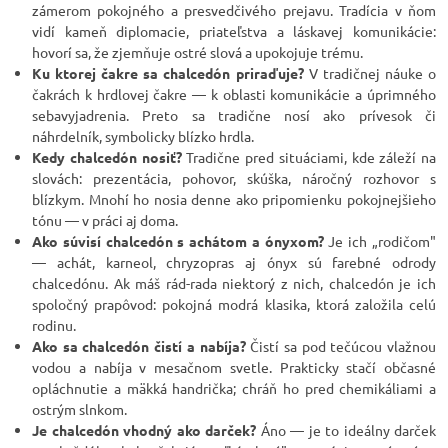
zámerom pokojného a presvedčivého prejavu. Tradícia v ňom
vidí kameň diplomacie, priateľstva a láskavej komunikácie:
hovorí sa, že zjemňuje ostré slová a upokojuje trému.
Ku ktorej čakre sa chalcedón priraďuje?
V tradičnej náuke o
čakrách k hrdlovej čakre — k oblasti komunikácie a úprimného
sebavyjadrenia. Preto sa tradične nosí ako prívesok či
náhrdelník, symbolicky blízko hrdla.
Kedy chalcedón nosiť?
Tradične pred situáciami, kde záleží na
slovách: prezentácia, pohovor, skúška, náročný rozhovor s
blízkym. Mnohí ho nosia denne ako pripomienku pokojnejšieho
tónu — v práci aj doma.
Ako súvisí chalcedón s achátom a ónyxom?
Je ich „rodičom"
— achát, karneol, chryzopras aj ónyx sú farebné odrody
chalcedónu. Ak máš rád-rada niektorý z nich, chalcedón je ich
spoločný prapôvod: pokojná modrá klasika, ktorá založila celú
rodinu.
Ako sa chalcedón čistí a nabíja?
Čistí sa pod tečúcou vlažnou
vodou a nabíja v mesačnom svetle. Prakticky stačí občasné
opláchnutie a mäkká handrička; chráň ho pred chemikáliami a
ostrým slnkom.
Je chalcedón vhodný ako darček?
Áno — je to ideálny darček