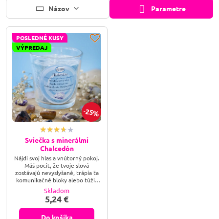
Názov
Parametre
POSLEDNÉ KUSY
VÝPREDAJ
25%
Sviečka s minerálmi
Chalcedón
Nájdi svoj hlas a vnútorný pokoj.
Máš pocit, že tvoje slová
zostávajú nevyslyšané, trápia ťa
komunikačné bloky alebo túžiš
po vnútornom pokoji, ktorý
Skladom
rozptýli tvoje obavy a nepokoj?
5,24 €
Prebuď v sebe silu modrého lúča
so sviečkou s minerálom
Chalcedón a dovoľ jeho láskavej
Do košíka