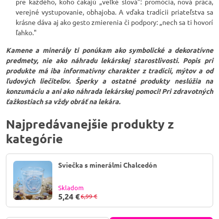
pre každého, koho čakajú „veľké slová": promócia, nová práca,
verejné vystupovanie, obhajoba. A vďaka tradícii priateľstva sa
krásne dáva aj ako gesto zmierenia či podpory: „nech sa ti hovorí
ľahko."
Kamene a minerály ti ponúkam ako symbolické a dekoratívne
predmety, nie ako náhradu lekárskej starostlivosti. Popis pri
produkte má iba informatívny charakter z tradícií, mýtov a od
ľudových liečiteľov. Šperky a ostatné produkty neslúžia na
konzumáciu a ani ako náhrada lekárskej pomoci! Pri zdravotných
ťažkostiach sa vždy obráť na lekára.
Najpredávanejšie produkty z
kategórie
Sviečka s minerálmi Chalcedón
Skladom
5,24 €
6,99 €