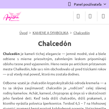
Panel používateľa
Úvod
KAMENE A SYMBOLIKA
Chalcedón
Chalcedón
Chalcedón
je kameň tichej elegancie — jemné modré, sivé a biele
odtiene s mierne priesvitným, zahmleným leskom pripomínajú
oblohu tesne pred vyjasnením. Meno nesie po antickom prístavnom
meste Chalkedón, kde sa s ním obchodovalo už pred tisíckami rokov
— a už vtedy mal povesť, ktorá mu zostala dodnes.
Odborne vzaté je chalcedón kryptokryštalická odroda kremeňa — a
tu sa skrýva zaujímavosť: chalcedón je „rodičom" celej slávnej
rodiny kameňov. Achát, karneol, chryzopras aj ónyx sú v skutočnosti
jeho farebné deti. Keď teda držíš chalcedón, držíš prakameň, z
ktorého vyrástla polovica šperkovnice. Tvrdosť 6,5 – 7 na Mohsovej
stupnici znamená bezstarostné každodenné nosenie. Najznámejšie