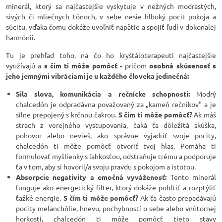
minerál, ktorý sa najčastejšie vyskytuje v nežných modrastých,
sivých či mliečnych tónoch, v sebe nesie hlboký pocit pokoja a
súcitu, vďaka čomu dokáže uvoľniť napätie a spojiť ľudí v dokonalej
harmónii.
Tu je prehľad toho, na čo ho kryštáloterapeuti najčastejšie
využívajú a
s čím ti môže pomôcť -
pričom
osobná skúsenosť s
jeho jemnými vibráciami je u každého človeka jedinečná:
Sila slova, komunikácia a rečnícke schopnosti:
Modrý
chalcedón je odpradávna považovaný za „kameň rečníkov" a je
silne prepojený s krčnou čakrou.
S čím ti môže pomôcť?
Ak máš
strach z verejného vystupovania, čaká ťa dôležitá skúška,
pohovor alebo nevieš, ako správne vyjadriť svoje pocity,
chalcedón ti môže pomôcť otvoriť tvoj hlas. Pomáha ti
formulovať myšlienky s ľahkosťou, odstraňuje trému a podporuje
ťa v tom, aby si hovoril/a svoju pravdu s pokojom a istotou.
Absorpcie negativity a emočná vyváženosť:
Tento minerál
funguje ako energetický filter, ktorý dokáže pohltiť a rozptýliť
ťažké energie.
S čím ti môže pomôcť?
Ak ťa často prepadávajú
pocity melanchólie, hnevu, pochybností o sebe alebo vnútornej
horkosti, chalcedón ti môže pomôcť tieto stavy