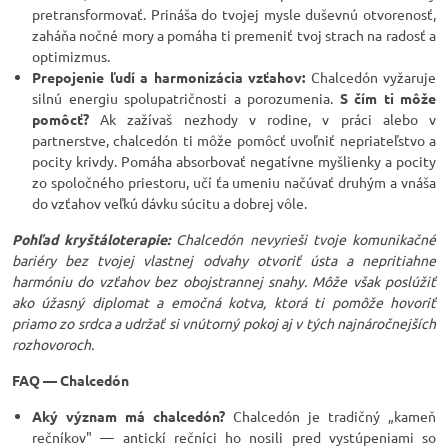
pretransformovať. Prináša do tvojej mysle duševnú otvorenosť,
zaháňa nočné mory a pomáha ti premeniť tvoj strach na radosť a
optimizmus.
Prepojenie ľudí a harmonizácia vzťahov:
Chalcedón vyžaruje
silnú energiu spolupatričnosti a porozumenia.
S čím ti môže
pomôcť?
Ak zažívaš nezhody v rodine, v práci alebo v
partnerstve, chalcedón ti môže pomôcť uvoľniť nepriateľstvo a
pocity krivdy. Pomáha absorbovať negatívne myšlienky a pocity
zo spoločného priestoru, učí ťa umeniu načúvať druhým a vnáša
do vzťahov veľkú dávku súcitu a dobrej vôle.
Pohľad kryštáloterapie:
Chalcedón nevyrieši tvoje komunikačné
bariéry bez tvojej vlastnej odvahy otvoriť ústa a nepritiahne
harmóniu do vzťahov bez obojstrannej snahy. Môže však poslúžiť
ako úžasný diplomat a emočná kotva, ktorá ti pomôže hovoriť
priamo zo srdca a udržať si vnútorný pokoj aj v tých najnáročnejších
rozhovoroch.
FAQ — Chalcedón
Aký význam má chalcedón?
Chalcedón je tradičný „kameň
rečníkov" — antickí rečníci ho nosili pred vystúpeniami so