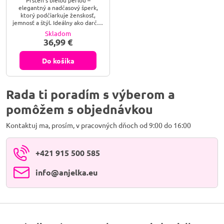
ťažkostiach sa vždy obráť na lekára.
elegantný a nadčasový šperk,
ktorý podčiarkuje ženskosť,
jemnosť a štýl. Ideálny ako darček
alebo ako každodenný doplnok
Skladom
plný noblesy. Klasická elegancia v
36,99 €
najčistejšej podobe. Prsteň s
bielou perlou je stelesnením
jemnosti, ženskosti a
Do košíka
nadčasového pôvabu – šperk,
ktorý nikdy nevyjde z módy.
Rada ti poradím s výberom a
pomôžem s objednávkou
Kontaktuj ma, prosím, v pracovných dňoch od 9:00 do 16:00
+421 915 500 585
info​@anjelka​.eu