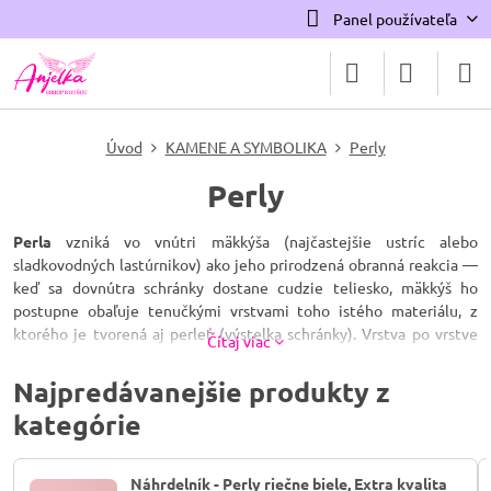
Panel používateľa
Úvod
KAMENE A SYMBOLIKA
Perly
Perly
Perla
vzniká vo vnútri mäkkýša (najčastejšie ustríc alebo
sladkovodných lastúrnikov) ako jeho prirodzená obranná reakcia —
keď sa dovnútra schránky dostane cudzie teliesko, mäkkýš ho
postupne obaľuje tenučkými vrstvami toho istého materiálu, z
ktorého je tvorená aj perleť (výstelka schránky). Vrstva po vrstve
Čítaj viac
tak za mesiace až roky vznikne perla. Chemicky aj opticky ide teda o
rovnaký materiál ako perleť — len v celistvej, väčšinou guľovitej
Najpredávanejšie produkty z
forme.
kategórie
Perla nevzniká zo zrnka piesku. Najčastejšie ju spustí drobný parazit
alebo kúsok tkaniva, ktorý sa dostane do plášťovej dutiny mäkkýša
Náhrdelník - Perly riečne biele, Extra kvalita
— piesok sa v jeho tele bežne nevyskytuje a ani nie je hlavnou