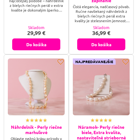
zapínanie
najčistejšej podobe – náhrdelník
chemikáliám priamo na perle — kyslé aj alkoholové prostredie
z bielych riečnych perál v extra
Čistá elegancia, nadčasový pôvab.
kvalite je dokonalým šperkom
môže narušiť jej povrch. Ideálne je nasadzovať šperky s perlou až
Ručne navliekaný náhrdelník z
pre každú výnimočnú ženu.
bielych riečnych perál extra
ako posledné, po parfumovaní a úprave vlasov. Ak s ňou pracuješ
Perly, ktoré rozprávajú príbeh
kvality je stelesnením jemnosti,
rituálne, tradične sa nabíja v mesačnom svetle, ktoré jej jemnej,
čistoty, noblesy a jemnej krásy.
noblesy a ženskosti – šperk, ktorý
Skladom
Skladom
Náhrdelník z bielych riečnych
nikdy nevyjde z módy.
vodnej povahe prirodzene svedčí.
29,99 €
36,99 €
perál v extra kvalite je výnimočný
prírodný šperk pre ženy, ktoré
milujú nadčasovú eleganciu.
Do košíka
Do košíka
Vďaka dokonalému perleťovému
lesku a starostlivo vyberaným
perlám...
NAJPREDÁVANEJŠIE
Náhrdelník - Perly riečne
Náramok- Perly riečne
marhuľové
biele, Extra kvalita,
nastaviteľné strieborné
Objavte nežnú krásu prírody v