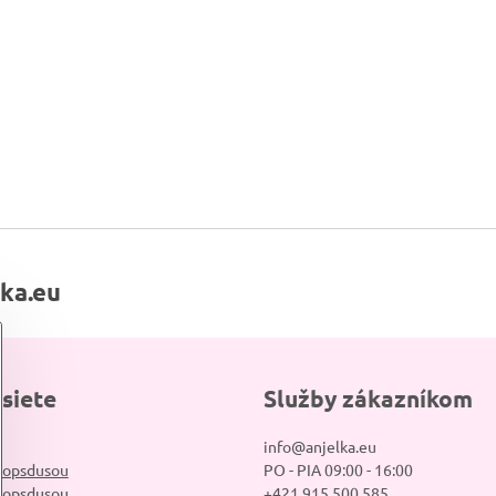
lka.eu
 siete
Služby zákazníkom
info@anjelka.eu
hopsdusou
PO - PIA 09:00 - 16:00
hopsdusou
+421 915 500 585