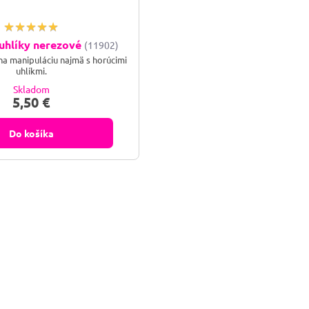
 uhlíky nerezové
(11902)
na manipuláciu najmä s horúcimi
uhlíkmi.
Skladom
5,50 €
Do košíka