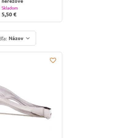
nerezové
Skladom
5,50 €
Názov
dľa: