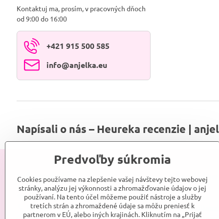
Kontaktuj ma, prosím, v pracovných dňoch
od 9:00 do 16:00
+421 915 500 585
info​@anjelka​.eu
Napísali o nás – Heureka recenzie | anje
Predvoľby súkromia
Informácie
Sociálne
Cookies používame na zlepšenie vašej návštevy tejto webovej
stránky, analýzu jej výkonnosti a zhromažďovanie údajov o jej
používaní. Na tento účel môžeme použiť nástroje a služby
Srdce Anjelky
Anjelka
tretích strán a zhromaždené údaje sa môžu preniesť k
Kontakt
Anjelkaes
partnerom v EÚ, alebo iných krajinách. Kliknutím na „Prijať
Obchodné podmienky
Anjelkaes