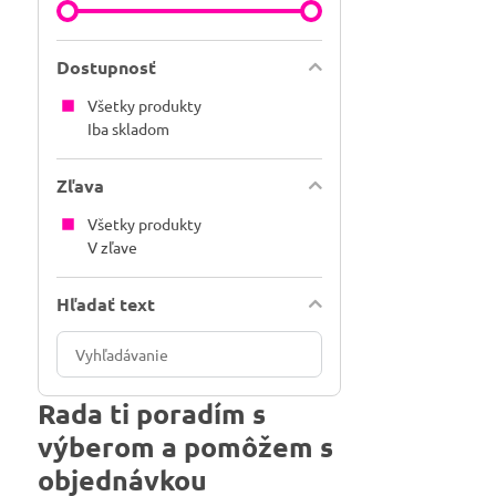
Dostupnosť
Všetky produkty
Iba skladom
Zľava
Všetky produkty
V zľave
Hľadať text
Prehľadať
výsledky
filtra
Rada ti poradím s
fulltextom
výberom a pomôžem s
objednávkou