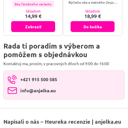
srdiečkom.
Býčieho oka a matného Onyxu,
Náramok ,,MÚDROSŤ" - Farebné prevedenie doplnku:
Bez farebného variantu
doplnený bižutérnym kovom zo
zirkónu v podobe Tigra.
Skladom
Skladom
14,99 €
18,99 €
Zobraziť
Do košíka
Rada ti poradím s výberom a
pomôžem s objednávkou
Kontaktuj ma, prosím, v pracovných dňoch od 9:00 do 16:00
+421 915 500 585
info​@anjelka​.eu
Napísali o nás – Heureka recenzie | anjelka.eu