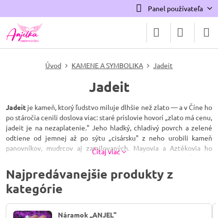
Panel používateľa
Úvod
KAMENE A SYMBOLIKA
Jadeit
Jadeit
Jadeit
je kameň, ktorý ľudstvo miluje dlhšie než zlato — a v Číne ho
po stáročia cenili doslova viac: staré príslovie hovorí „zlato má cenu,
jadeit je na nezaplatenie." Jeho hladký, chladivý povrch a zelené
odtiene od jemnej až po sýtu „cisársku" z neho urobili kameň
panovníkov, mudrcov aj zamilovaných. Mayovia a Aztékovia ho
Čítaj viac
považovali za posvätnejší než akýkoľvek drahý kov a v Číne sa
jadeitové poklady dedili z generácie na generáciu ako rodinné
Najpredávanejšie produkty z
šťastie v hmotnej podobe.
kategórie
Aj jeho európske meno nesie príbeh: pochádza zo španielskeho
piedra de ijada — „kameň bedier" — podľa viery dávnych
Náramok ,,ANJEL"
moreplavcov, ktorí mu pripisovali blahodarné pôsobenie. Odborne