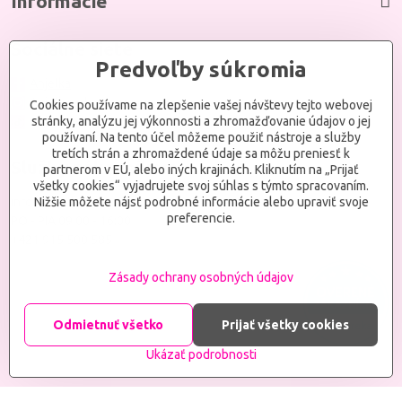
Informácie
Sociálne siete
Predvoľby súkromia
Anjelka
Anjelkaeshopsdusou
Cookies používame na zlepšenie vašej návštevy tejto webovej
Anjelkaeshopsdusou
stránky, analýzu jej výkonnosti a zhromažďovanie údajov o jej
používaní. Na tento účel môžeme použiť nástroje a služby
tretích strán a zhromaždené údaje sa môžu preniesť k
Služby zákazníkom
partnerom v EÚ, alebo iných krajinách. Kliknutím na „Prijať
všetky cookies“ vyjadrujete svoj súhlas s týmto spracovaním.
info@anjelka.eu
Nižšie môžete nájsť podrobné informácie alebo upraviť svoje
preferencie.
PO - PIA 09:00 - 16:00
+421 915 500 585
Zásady ochrany osobných údajov
Odmietnuť všetko
Prijať všetky cookies
Ukázať podrobnosti