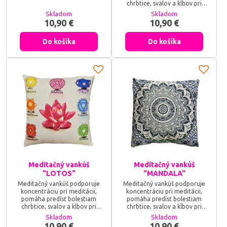
dlhšom sedení. Vďaka
chrbtice, svalov a kĺbov pri
meditačnému vankúšu budete
dlhšom sedení. Vďaka
Skladom
Skladom
sedieť v stabilnej a pohodlnej
meditačnému vankúšu budete
10,90 €
10,90 €
polohe, vaša chrbtica bude
sedieť v stabilnej a pohodlnej
vystretá, boky a členky
polohe, vaša chrbtica bude
uvoľnené.
Do košíka
Do košíka
vystretá, boky a členky uvoľnené
Meditačný vankúš
Meditačný vankúš
"LOTOS"
"MANDALA"
Meditačný vankúš podporuje
Meditačný vankúš podporuje
koncentráciu pri meditácii,
koncentráciu pri meditácii,
pomáha predísť bolestiam
pomáha predísť bolestiam
chrbtice, svalov a kĺbov pri
chrbtice, svalov a kĺbov pri
dlhšom sedení. Vďaka
dlhšom sedení. Vďaka
Skladom
Skladom
meditačnému vankúšu budete
meditačnému vankúšu budete
10,90 €
10,90 €