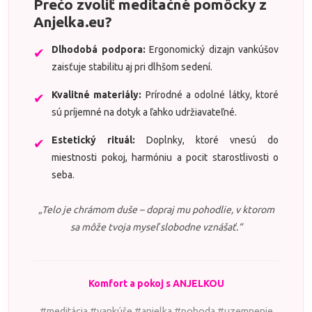
Prečo zvoliť meditačné pomôcky z
Anjelka.eu?
Dlhodobá podpora:
Ergonomický dizajn vankúšov
✔
zaisťuje stabilitu aj pri dlhšom sedení.
Kvalitné materiály:
Prírodné a odolné látky, ktoré
✔
sú príjemné na dotyk a ľahko udržiavateľné.
Estetický rituál:
Doplnky, ktoré vnesú do
✔
miestnosti pokoj, harmóniu a pocit starostlivosti o
seba.
„Telo je chrámom duše – dopraj mu pohodlie, v ktorom
sa môže tvoja myseľ slobodne vznášať.“
Komfort a pokoj s ANJELKOU
#meditácia #vankúše #anjelka #pohoda #uzemnenie