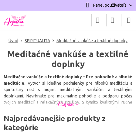
Panel používateľa
Úvod
SPIRITUALITA
Meditačné vankúše a textilné doplnky
Meditačné vankúše a textilné
doplnky
Meditačné vankúše a textilné doplnky – Pre pohodlné a hlboké
meditácie.
Vytvor si ideálne podmienky pre hlbokú meditáciu a
spirituálny rast s mojíimi meditačnými vankúšmi a textilnými
doplnkami. Navrhnuté pre maximálne pohodlie a podporu počas
tvojich meditácií a relaxačných rituálov. S týmito kvalitnými, ručne
Čítaj viac
vyrábanými vankúšmi a dekami sa môžeš plne ponoriť do svojej
duchovnej praxe a získať vnútorný pokoj. Pridaj k tomu správny
Najpredávanejšie produkty z
textilný doplnok a nechaj svoju energiu plynúť bez obmedzení.
kategórie
Objav pohodlie pri meditácii. Meditačné vankúše a textilné doplnky z