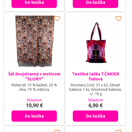
Do košíka
Do košíka
šnúrku, naplnený šupkami
pohánky, ktoré majú
mikromasážne účinky, dobre sa
prispôsobia tvarovo, udržia
objem a sú pružnou oporou a
pohodlné na sedenie.
Šál dvojstranný s motívom
Textilná taška 7 ČAKIER
"SLONY"
fialová
Materiál: 10 % kašmír, 20 %
Rozmery (cm): 35 x 62, Obsah
vlna, 70 % viskóza
balenia: 1 ks, Hmotnosť balenia:
+/- 70 g
Skladom
Skladom
10,90 €
6,90 €
Do košíka
Do košíka