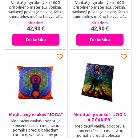
Vankúš je vyrobený zo 100%
Vankúš je vyrobený zo 100%
prírodného materiálu, vonkajší
prírodného materiálu, vonkajší
bavlnený povlak je na zips, ľahko
bavlnený povlak je na zips, ľahko
snímateľný, možno ho vyprať v
snímateľný, možno ho vyprať v
studenej alebo vlažnej vode do
studenej alebo vlažnej vode do
Skladom
Skladom
30 st. C, vnútorný bavlnený
30 st. C, vnútorný bavlnený
42,90 €
42,90 €
povlak je na šnúrku, naplnený
povlak je na šnúrku, naplnený
šupkami pohánky, ktoré majú
šupkami pohánky, ktoré majú
Do košíka
Do košíka
mikromasážne účinky, dobre sa
mikromasážne účinky, dobre sa
prispôsobia tvarovo, udržia
prispôsobia tvarovo, udržia
objem a sú pružnou oporou na
objem a sú pružnou oporou a
pohodlné sedenie.
pohodlné na sedenie.
Meditačný vankúš "JOGA"
Meditačný vankúš "JOGÍN
A 7 ČAKIER"
Meditačný vankúš podporuje
koncentráciu pri meditácii,
Meditačný vankúš podporuje
pomáha predísť bolestiam
koncentráciu pri meditácii,
chrbtice, svalov a kĺbov pri
pomáha predísť bolestiam