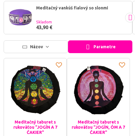
Anjelka.eu ti zaistia stabilitu, správny posed a vytvoria rituálny
Meditačný vankúš fialový so slonmi
priestor pre tvoj oddych.
Skladom
43,90 €
Názov
Parametre
Meditačný taburet s
Meditačný taburet s
rukoväťou "JOGÍN A 7
rukoväťou "JOGÍN, ÓM A 7
ČAKIER"
ČAKIER"