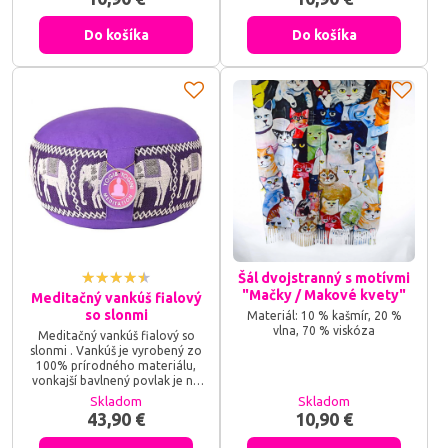
sedieť v stabilnej a pohodlnej
sedieť v stabilnej a pohodlnej
polohe, vaša chrbtica bude
polohe, vaša chrbtica bude
Do košíka
Do košíka
vystretá, boky a členky
vystretá, boky a členky
uvoľnené.
uvoľnené.
Šál dvojstranný s motívmi
"Mačky / Makové kvety"
Meditačný vankúš fialový
so slonmi
Materiál: 10 % kašmír, 20 %
vlna, 70 % viskóza
Meditačný vankúš fialový so
slonmi . Vankúš je vyrobený zo
100% prírodného materiálu,
vonkajší bavlnený povlak je na
zips, ľahko snímateľný, možno
Skladom
Skladom
ho vyprať v studenej alebo
43,90 €
10,90 €
vlažnej vode do 30 st. C,
vnútorný bavlnený povlak je na