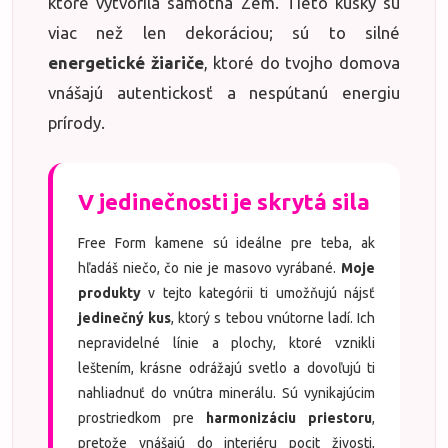
ktoré vytvorila samotná Zem. Tieto kúsky sú
viac než len dekoráciou; sú to silné
energetické žiariče
, ktoré do tvojho domova
vnášajú autentickosť a nespútanú energiu
prírody.
V jedinečnosti je skrytá sila
Free Form kamene sú ideálne pre teba, ak
hľadáš niečo, čo nie je masovo vyrábané.
Moje
produkty
v tejto kategórii ti umožňujú nájsť
jedinečný kus
, ktorý s tebou vnútorne ladí. Ich
nepravidelné línie a plochy, ktoré vznikli
leštením, krásne odrážajú svetlo a dovoľujú ti
nahliadnuť do vnútra minerálu. Sú vynikajúcim
prostriedkom pre
harmonizáciu priestoru
,
pretože vnášajú do interiéru pocit živosti,