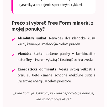
dynamiky a prepojenia s prírodnými cyklami.
Prečo si vybrať Free Form minerál z
mojej ponuky?
Absolútny unikát:
Nenájdeš dva identické kusy;
✔
každý kameň je umeleckým dielom prírody.
Vizuálna hĺbka:
Leštené plochy v kombinácii s
✔
naturálnym tvarom vytvárajú fascinujúcu hru svetla.
Energetická dominanta:
Vďaka svojej veľkosti a
✔
tvaru sú tieto kamene schopné efektívne čistiť a
vyžarovať energiu v celom priestore.
„Free Form je dôkazom, že krása nepotrebuje hranice,
len voľnosť prejaviť sa.“