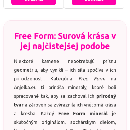
fascinujúcemu dúhovému
argumentovať, aby si mohol(a)
povrchu, aby sa stal tvojím
zvíťaziť v každej diskusii i
osobným strážcom, ktorý do
životnej výzve.
tvojho života vnesie rovnováhu,
ochráni ťa pred negativitou a...
Free Form: Surová krása v
jej najčistejšej podobe
Niektoré kamene nepotrebujú prísnu
geometriu, aby vynikli – ich sila spočíva v ich
prirodzenosti. Kategória
Free Form
na
Anjelka.eu ti prináša minerály, ktoré boli
spracované tak, aby sa zachoval ich
prírodný
tvar
a zároveň sa zvýraznila ich vnútorná krása
a kresba. Každý
Free Form minerál
je
skutočným originálom, sochárskym dielom,