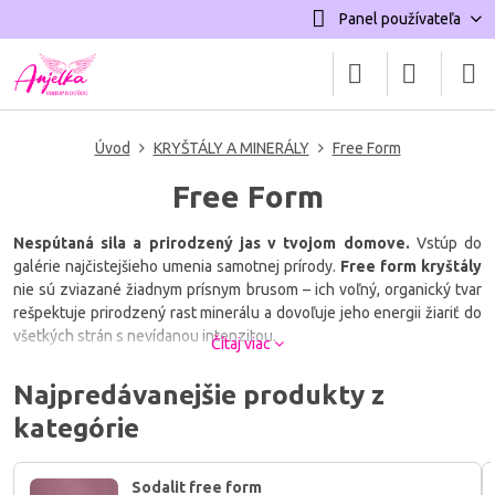
Panel používateľa
Úvod
KRYŠTÁLY A MINERÁLY
Free Form
Free Form
Nespútaná sila a prirodzený jas v tvojom domove.
Vstúp do
galérie najčistejšieho umenia samotnej prírody.
Free form kryštály
nie sú zviazané žiadnym prísnym brusom – ich voľný, organický tvar
rešpektuje prirodzený rast minerálu a dovoľuje jeho energii žiariť do
všetkých strán s nevídanou intenzitou.
Čítaj viac
Tieto jedinečné kúsky sú skutočnými srdcami priestoru. Každý
Najpredávanejšie produkty z
„voľný tvar" je neopakovateľným originálom, presne tak, ako si ty.
kategórie
Free form kryštály sú tvojimi mocnými spojencami
, keď túžiš:
Zaplaviť svoj domov vysokými vibráciami
a vytvoriť v ňom
bezpečný prístav.
Sodalit free form