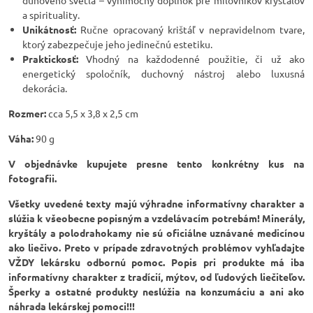
duhového svetla – výnimočný doplnok pre milovníkov kryštálov
a spirituality.
Unikátnosť:
Ručne opracovaný krištáľ v nepravidelnom tvare,
ktorý zabezpečuje jeho jedinečnú estetiku.
Praktickosť:
Vhodný na každodenné použitie, či už ako
energetický spoločník, duchovný nástroj alebo luxusná
dekorácia.
Rozmer:
cca 5,5 x 3,8 x 2,5 cm
Váha:
90 g
V objednávke kupujete presne tento konkrétny kus na
fotografii.
Všetky uvedené texty majú výhradne informatívny charakter a
slúžia k všeobecne popisným a vzdelávacím potrebám! Minerály,
kryštály a polodrahokamy nie sú oficiálne uznávané medicínou
ako liečivo. Preto v prípade zdravotných problémov vyhľadajte
VŽDY lekársku odbornú pomoc. Popis pri produkte má iba
informatívny charakter z tradícií, mýtov, od ľudových liečiteľov.
Šperky a ostatné produkty neslúžia na konzumáciu a ani ako
náhrada lekárskej pomoci!!!