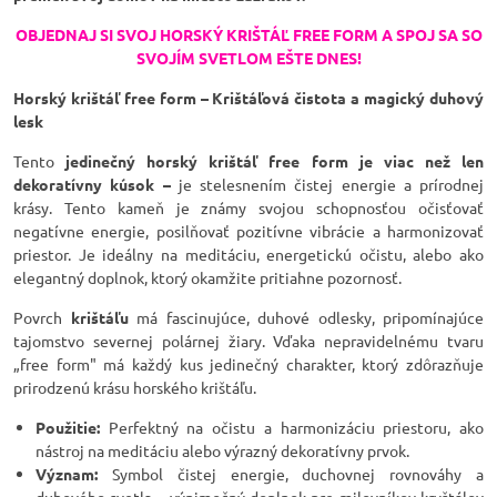
OBJEDNAJ SI SVOJ HORSKÝ KRIŠTÁĽ FREE FORM A SPOJ SA SO
SVOJÍM SVETLOM EŠTE DNES!
Horský krištáľ free form – Krištáľová čistota a magický duhový
lesk
Tento
jedinečný horský krištáľ free form je viac než len
dekoratívny kúsok –
je stelesnením čistej energie a prírodnej
krásy. Tento kameň je známy svojou schopnosťou očisťovať
negatívne energie, posilňovať pozitívne vibrácie a harmonizovať
priestor. Je ideálny na meditáciu, energetickú očistu, alebo ako
elegantný doplnok, ktorý okamžite pritiahne pozornosť.
Povrch
krištáľu
má fascinujúce, duhové odlesky, pripomínajúce
tajomstvo severnej polárnej žiary. Vďaka nepravidelnému tvaru
„free form" má každý kus jedinečný charakter, ktorý zdôrazňuje
prirodzenú krásu horského krištáľu.
Použitie:
Perfektný na očistu a harmonizáciu priestoru, ako
nástroj na meditáciu alebo výrazný dekoratívny prvok.
Význam:
Symbol čistej energie, duchovnej rovnováhy a