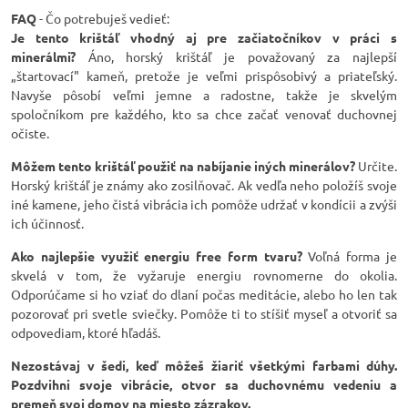
FAQ
- Čo potrebuješ vedieť:
Je tento krištáľ vhodný aj pre začiatočníkov v práci s
minerálmi?
Áno, horský krištáľ je považovaný za najlepší
„štartovací" kameň, pretože je veľmi prispôsobivý a priateľský.
Navyše pôsobí veľmi jemne a radostne, takže je skvelým
spoločníkom pre každého, kto sa chce začať venovať duchovnej
očiste.
Môžem tento krištáľ použiť na nabíjanie iných minerálov?
Určite.
Horský krištáľ je známy ako zosilňovač. Ak vedľa neho položíš svoje
iné kamene, jeho čistá vibrácia ich pomôže udržať v kondícii a zvýši
ich účinnosť.
Ako najlepšie využiť energiu free form tvaru?
Voľná forma je
skvelá v tom, že vyžaruje energiu rovnomerne do okolia.
Odporúčame si ho vziať do dlaní počas meditácie, alebo ho len tak
pozorovať pri svetle sviečky. Pomôže ti to stíšiť myseľ a otvoriť sa
odpovediam, ktoré hľadáš.
Nezostávaj v šedi, keď môžeš žiariť všetkými farbami dúhy.
Pozdvihni svoje vibrácie, otvor sa duchovnému vedeniu a
premeň svoj domov na miesto zázrakov.