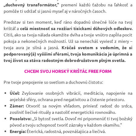
„duchovný transformátor,"
premení každú ťažobu na ľahkosť a
pomôže ti udržať si jasnú myseľ aj v náročných časoch.
Predstav si ten moment, keď ráno dopadnú slnečné lúče na tvoj
krištáľ a
celá miestnosť sa rozžiari tisíckami dúhových odleskov.
Cítiš, ako sa tvoja nálada okamžite dvíha a tvoje vnútro zapĺňa pocit
pokoja a nekonečných možností. Už sa nenecháš vyviesť z miery –
tvoja aura je silná a jasná.
Kráčaš svetom s vedomím, že si
podporovaný(á) vyššími sférami, tvoja komunikácia je úprimná a
tvoj život sa stáva radostným dobrodružstvom plným svetla.
CHCEM SVOJ HORSKÝ KRIŠTÁĽ FREE FORM
Pre tvoje prepojenie so svetlom a duchovnú čistotu:
Účel:
Zvyšovanie osobných vibrácií, meditácia, napojenie na
anjelské sféry, ochrana pred negativitou a čistenie priestoru.
Zámer:
Otvoriť sa novým vhľadom, priniesť radosť do srdca,
zosilniť liečivé rituály a nastoliť energetickú rovnováhu.
Posolstvo:
,,Si bytosť svetla. Dovoľ mi pripomenúť ti tvoj božský
pôvod a tvoju schopnosť tvoriť zázraky v každom okamihu."
Energia:
Éterická, radostná, povznášajúca a liečivá.