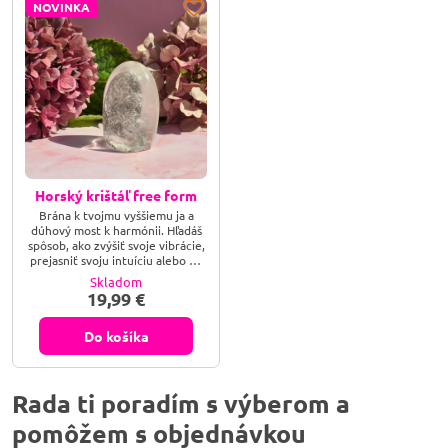
NOVINKA
Horský krištáľ free form
Brána k tvojmu vyššiemu ja a
dúhový most k harmónii. Hľadáš
spôsob, ako zvýšiť svoje vibrácie,
prejasniť svoju intuíciu alebo do
svojho domova vniesť kúsok
Skladom
magického neba? Nechaj sa
19,99 €
uniesť éterickou krásou
Horského krištáľu free form AB a
dovoľ jeho dúhovému jasu, aby
Do košíka
rozptýlil tiene pochybností,
prebudil tvoju vnútornú múdrosť
a premenil tvoj každodenný
priestor na oázu čistého svetla
Rada ti poradím s výberom a
a...
pomôžem s objednávkou