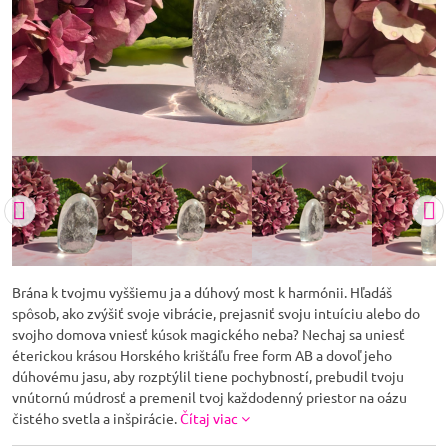
Brána k tvojmu vyššiemu ja a dúhový most k harmónii. Hľadáš
spôsob, ako zvýšiť svoje vibrácie, prejasniť svoju intuíciu alebo do
svojho domova vniesť kúsok magického neba? Nechaj sa uniesť
éterickou krásou Horského krištáľu free form AB a dovoľ jeho
dúhovému jasu, aby rozptýlil tiene pochybností, prebudil tvoju
vnútornú múdrosť a premenil tvoj každodenný priestor na oázu
čistého svetla a inšpirácie.
Čítaj viac