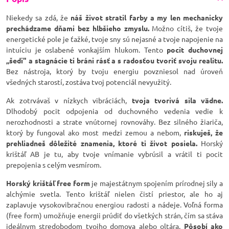
Niekedy sa zdá, že
náš život stratil farby a my len mechanicky
prechádzame dňami bez hlbšieho zmyslu.
Možno cítiš, že tvoje
energetické pole je ťažké, tvoje sny sú nejasné a tvoje napojenie na
intuíciu je oslabené vonkajším hlukom. Tento
pocit duchovnej
„šedi" a stagnácie ti bráni rásť a s radosťou tvoriť svoju realitu.
Bez nástroja, ktorý by tvoju energiu povzniesol nad úroveň
všedných starostí, zostáva tvoj potenciál nevyužitý.
Ak zotrvávaš v nízkych vibráciách,
tvoja tvorivá sila vädne.
Dlhodobý pocit odpojenia od duchovného vedenia vedie k
nerozhodnosti a strate vnútornej rovnováhy. Bez silného žiariča,
ktorý by fungoval ako most medzi zemou a nebom,
riskuješ, že
prehliadneš dôležité znamenia, ktoré ti život posiela.
Horský
krištáľ AB je tu, aby tvoje vnímanie vybrúsil a vrátil ti pocit
prepojenia s celým vesmírom.
Horský krištáľ free form
je majestátnym spojením prírodnej sily a
alchýmie svetla. Tento krištáľ nielen čistí priestor, ale ho aj
zaplavuje vysokovibračnou energiou radosti a nádeje. Voľná forma
(free form) umožňuje energii prúdiť do všetkých strán, čím sa stáva
ideálnym stredobodom tvojho domova alebo oltára.
Pôsobí ako