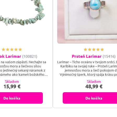
ok Larimar
Prsteň Larimar
(100821)
(15416)
 na vašom zápästí. Nechajte sa
Larimar – Ticho oceánu v tvojom srdci. 
osťou mora a liečivou silou
Karibiku na svojej ruke – Prsteň Larim
to jedinečný sekaný náramok z
jemnosťou mora a lieči pokojom d
námeho ako kameň božského
Výnimočný šperk, ktorý spája krásu pr
 vám prinesie nielen krásu, ale
hlbokou vnútornou harmóniou
Skladom
Skladom
sku a duchovné spojenie. Objavte
15,99 €
48,99 €
ktoré lieči dušu aj telo.
Do košíka
Do košíka