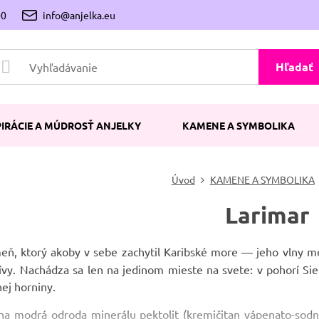
00
info@anjelka.eu
Hľadať
PIRÁCIE A MÚDROSŤ ANJELKY
KAMENE A SYMBOLIKA
Úvod
KAMENE A SYMBOLIKA
Larimar
ň, ktorý akoby v sebe zachytil Karibské more — jeho vlny mod
ívy. Nachádza sa len na jedinom mieste na svete: v pohorí Si
ej horniny.
cna modrá odroda minerálu pektolit (kremičitan vápenato-so