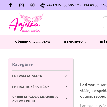
+421 915 500 585 PON - PIA 09:00 - 16:
VÝPREDAJ až do -30%
PRODUKTY
INŠ
Kategórie
ENERGIA MESIACA
Larimar
je kame
ENERGETICKÉ SVIEČKY
vtáčej perspekt
dutinách sopečn
VYBER SI PODĽA ZNAMENIA
ZVEROKRUHU
Larimar je vzá