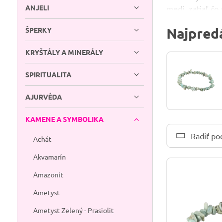
ANJELI
medi, zatiaľ čo
mäkký a krehký
Najpredá
ŠPERKY
Dominikánskej r
Čo larimar tr
KRYŠTÁLY A MINERÁLY
pripomínajúce m
SPIRITUALITA
emócie, nájsť vn
sa spája pred
AJURVÉDA
rovnováha).
Ak hľadáš kame
KAMENE A SYMBOLIKA
larimar je voľb
Radiť po
Achát
Ako sa o lari
Akvamarín
mäkkou handrič
nevybledla. Ak
Amazonit
svetle — jemné
Ametyst
Ametyst Zelený - Prasiolit