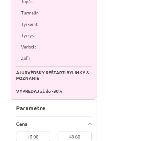
Topás
Turmalín
Tyrkenit
Tyrkys
Variscit
Zafír
AJURVÉDSKY REŠTART: BYLINKY &
POZNANIE
VÝPREDAJ až do -30%
Parametre
Cena
Od:
Do: