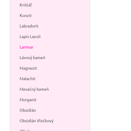
produkte má i
Krištáľ
konzumáciu a a
Kunzit
Labradorit
Lapis Lazuli
Larimar
Lávový kameň
Magnezit
Malachit
Mesačný kameň
Morganit
Obsidián
Obsidián Vločkový