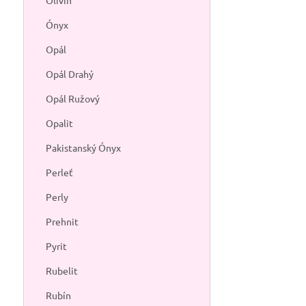
Olivín
Ónyx
Opál
Opál Drahý
Opál Ružový
Opalit
Pakistanský Ónyx
Perleť
Perly
Prehnit
Pyrit
Rubelit
Rubín