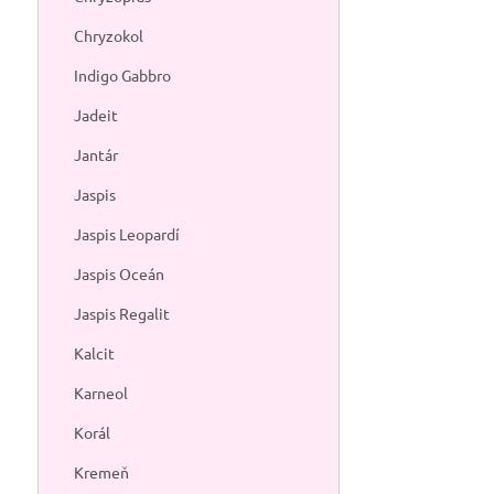
Chryzokol
FAQ — Larima
Indigo Gabbro
Aký význam
Jadeit
Karibské mor
Jantár
Je larimar 
po dcére obja
Jaspis
nemení.
Jaspis Leopardí
Ku ktorej č
a v druhom ra
Jaspis Oceán
Prečo je la
Jaspis Regalit
republike. Ž
Ako sa lari
Kalcit
handrička, ž
Karneol
Je larimar
upokojujúcou
Korál
Kamene a mine
Kremeň