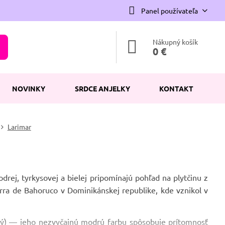
Panel používateľa
Nákupný košík
0 €
NOVINKY
SRDCE ANJELKY
KONTAKT
Larimar
rej, tyrkysovej a bielej pripomínajú pohľad na plytčinu z
erra de Bahoruco v Dominikánskej republike, kde vznikol v
dný) — jeho nezvyčajnú modrú farbu spôsobuje prítomnosť