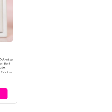
Dotkni sa
ar žiari
uše.
írody s
.