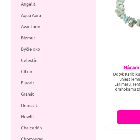
Angelit
Aqua Aura
Avanturín
Bizmut
Býčie oko
Celestín
Náram
Citrín
Dotyk Karibiku
uniesť jemn
Fluorit
Larimaru. Ten
drahokamu z
Granát
ženského pokoja
aj harmóniu, lá
kúzlo, 
Hematit
Howlit
Chalcedón
Chryzopras