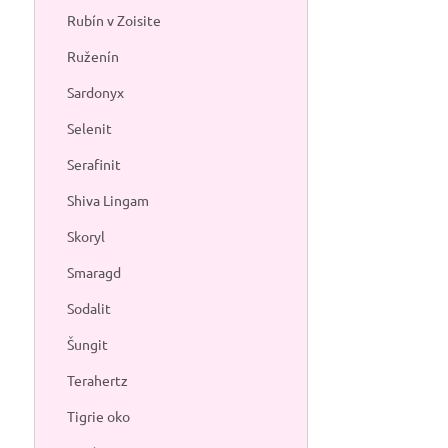
Rubín v Zoisite
Ruženín
Sardonyx
Selenit
Serafinit
Shiva Lingam
Skoryl
Smaragd
Sodalit
Šungit
Terahertz
Tigrie oko