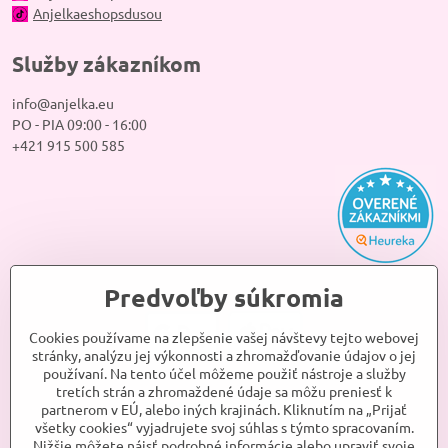
Anjelkaeshopsdusou
Služby zákazníkom
info@anjelka.eu
PO - PIA 09:00 - 16:00
+421 915 500 585
Predvoľby súkromia
Cookies používame na zlepšenie vašej návštevy tejto webovej
stránky, analýzu jej výkonnosti a zhromažďovanie údajov o jej
používaní. Na tento účel môžeme použiť nástroje a služby
tretích strán a zhromaždené údaje sa môžu preniesť k
partnerom v EÚ, alebo iných krajinách. Kliknutím na „Prijať
všetky cookies“ vyjadrujete svoj súhlas s týmto spracovaním.
Nižšie môžete nájsť podrobné informácie alebo upraviť svoje