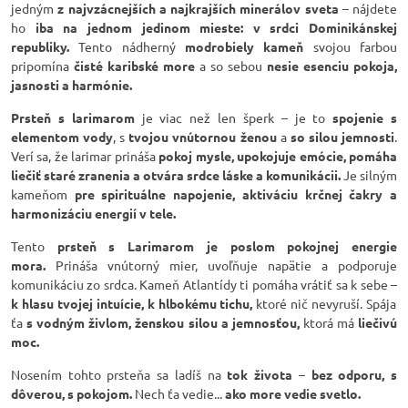
jedným
z najvzácnejších a najkrajších minerálov sveta
– nájdete
ho
iba na jednom jedinom mieste:
v srdci Dominikánskej
republiky.
Tento nádherný
modrobiely kameň
svojou farbou
pripomína
čisté karibské more
a so sebou
nesie esenciu pokoja,
jasnosti a harmónie.
Prsteň s larimarom
je viac než len šperk – je to
spojenie s
elementom vody
, s
tvojou vnútornou ženou
a
so silou jemnosti
.
Verí sa, že larimar prináša
pokoj mysle, upokojuje emócie, pomáha
liečiť staré zranenia a otvára srdce láske a komunikácii.
Je silným
kameňom
pre spirituálne napojenie, aktiváciu krčnej čakry a
harmonizáciu energií v tele.
Tento
prsteň s Larimarom je poslom pokojnej energie
mora.
Prináša vnútorný mier, uvoľňuje napätie a podporuje
komunikáciu zo srdca. Kameň Atlantídy ti pomáha vrátiť sa k sebe –
k hlasu tvojej intuície, k hlbokému tichu,
ktoré nič nevyruší. Spája
ťa
s vodným živlom, ženskou silou a jemnosťou,
ktorá má
liečivú
moc.
Nosením tohto prsteňa sa ladíš na
tok života
–
bez odporu, s
dôverou, s pokojom.
Nech ťa vedie...
ako more vedie svetlo.