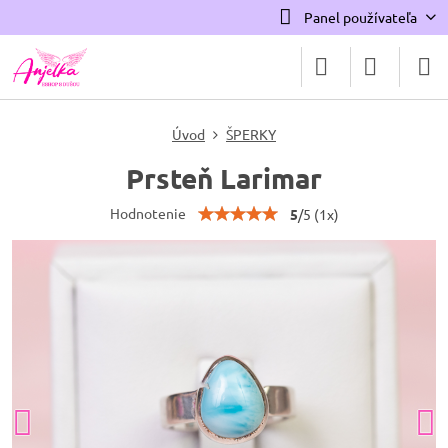
Panel používateľa
Úvod
ŠPERKY
Prsteň Larimar
Hodnotenie
5
/
5
(
1
x)