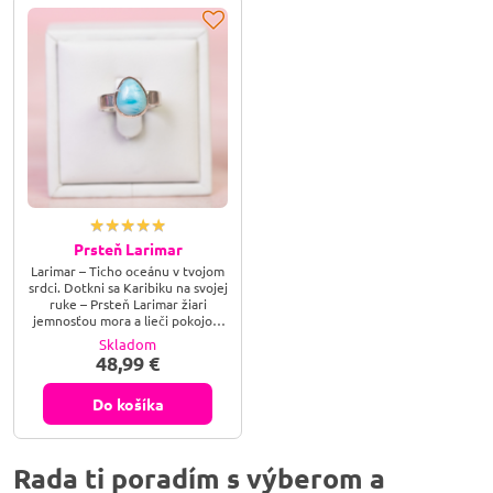
Prsteň Larimar
Larimar – Ticho oceánu v tvojom
srdci. Dotkni sa Karibiku na svojej
ruke – Prsteň Larimar žiari
jemnosťou mora a lieči pokojom
duše. Výnimočný šperk, ktorý
Skladom
spája krásu prírody s hlbokou
48,99 €
vnútornou harmóniou.
Do košíka
Rada ti poradím s výberom a