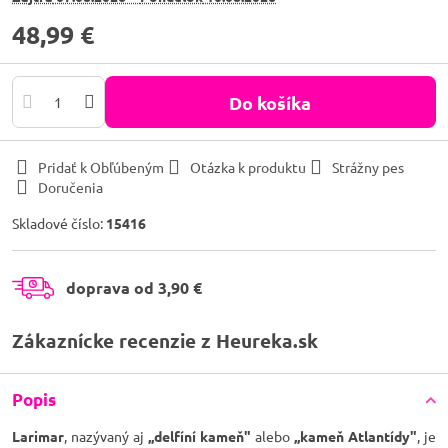
48,99 €
Do košíka
Pridať k Obľúbeným
Otázka k produktu
Strážny pes
Doručenia
Skladové číslo:
15416
doprava od 3,90 €
Zákaznícke recenzie z Heureka.sk
Popis
Larimar
, nazývaný aj
,,delfíní kameň"
alebo
,,kameň Atlantídy"
, je