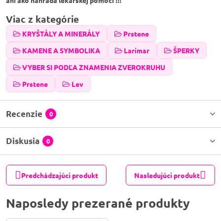
ani ako náhrada lekárskej pomoci !!!
Viac z kategórie
KRYŠTÁLY A MINERÁLY
Prstene
KAMENE A SYMBOLIKA
Larimar
ŠPERKY
VYBER SI PODĽA ZNAMENIA ZVEROKRUHU
Prstene
Lev
Recenzie
0
Diskusia
0
Predchádzajúci produkt
Nasledujúci produkt
Naposledy prezerané produkty