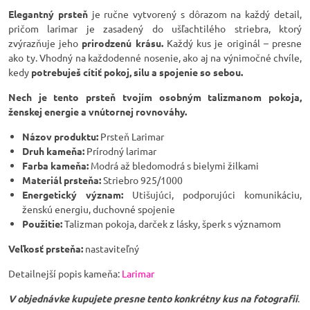
Elegantný prsteň
je ručne vytvorený s dôrazom na každý detail,
pričom larimar je zasadený do ušľachtilého striebra, ktorý
zvýrazňuje jeho
prirodzenú krásu.
Každý kus je originál – presne
ako ty. Vhodný na každodenné nosenie, ako aj na výnimočné chvíle,
kedy
potrebuješ cítiť pokoj, silu a spojenie so sebou.
Nech je tento prsteň tvojím osobným talizmanom pokoja,
ženskej energie a vnútornej rovnováhy.
Názov produktu:
Prsteň Larimar
Druh kameňa:
Prírodný larimar
Farba kameňa:
Modrá až bledomodrá s bielymi žilkami
Materiál prsteňa:
Striebro 925/1000
Energetický význam:
Utišujúci, podporujúci komunikáciu,
ženskú energiu, duchovné spojenie
Použitie:
Talizman pokoja, darček z lásky, šperk s významom
Veľkosť prsteňa:
nastaviteľný
Detailnejší popis kameňa:
Larimar
V objednávke kupujete presne tento konkrétny kus na fotografii
.