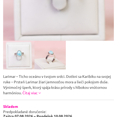
Larimar – Ticho oceánu v tvojom srdci. Dotkni sa Karibiku na svojej
ruke – Prsteň Larimar žiari jemnosťou mora a lieči pokojom duše.
Výnimočný šperk, ktorý spája krásu prírody s hlbokou vnútornou
harmóniou.
Čítaj viac
Skladom
Predpokladané doručenie:
Zajtra
07.08.2026 −
Pondelok
10.08.2026