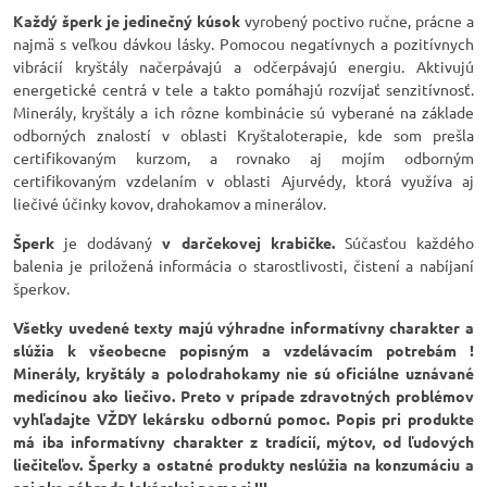
Každý šperk je jedinečný kúsok
vyrobený poctivo ručne, prácne a
najmä s veľkou dávkou lásky. Pomocou negatívnych a pozitívnych
vibrácií kryštály načerpávajú a odčerpávajú energiu. Aktivujú
energetické centrá v tele a takto pomáhajú rozvíjať senzitívnosť.
Minerály, kryštály a ich rôzne kombinácie sú vyberané na základe
odborných znalostí v oblasti Kryštaloterapie, kde som prešla
certifikovaným kurzom, a rovnako aj mojím odborným
certifikovaným vzdelaním v oblasti Ajurvédy, ktorá využíva aj
liečivé účinky kovov, drahokamov a minerálov.
Šperk
je dodávaný
v darčekovej krabičke.
Súčasťou každého
balenia je priložená informácia o starostlivosti, čistení a nabíjaní
šperkov.
Všetky uvedené texty majú výhradne informatívny charakter a
slúžia k všeobecne popisným a vzdelávacím potrebám !
Minerály, kryštály a polodrahokamy nie sú oficiálne uznávané
medicínou ako liečivo. Preto v prípade zdravotných problémov
vyhľadajte VŽDY lekársku odbornú pomoc. Popis pri produkte
má iba informatívny charakter z tradícií, mýtov, od ľudových
liečiteľov. Šperky a ostatné produkty neslúžia na konzumáciu a