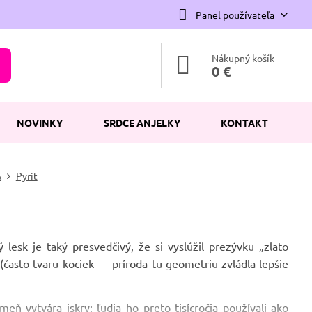
Panel používateľa
Nákupný košík
0 €
NOVINKY
SRDCE ANJELKY
KONTAKT
A
Pyrit
lesk je taký presvedčivý, že si vyslúžil prezývku „zlato
(často tvaru kociek — príroda tu geometriu zvládla lepšie
 vytvára iskry; ľudia ho preto tisícročia používali ako