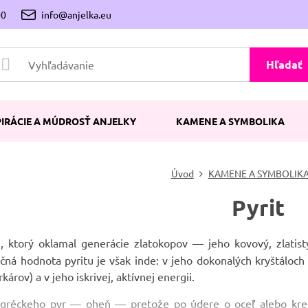
00
info@anjelka.eu
Hľadať
PIRÁCIE A MÚDROSŤ ANJELKY
KAMENE A SYMBOLIKA
Úvod
KAMENE A SYMBOLIK
Pyrit
 ktorý oklamal generácie zlatokopov — jeho kovový, zlatistý 
čná hodnota pyritu je však inde: v jeho dokonalých kryštáloch 
károv) a v jeho iskrivej, aktívnej energii.
gréckeho pyr — oheň — pretože po údere o oceľ alebo kremeň