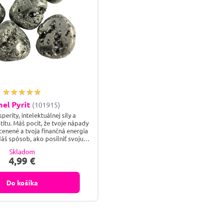
el Pyrit
(101915)
erity, intelektuálnej sily a
títu. Máš pocit, že tvoje nápady
enené a tvoja finančná energia
dáš spôsob, ako posilniť svoju
denie pri dôležitých projektoch,
Skladom
š mocný solárny žiarič, ktorý od
4,99 €
aždú negativitu a pritiahne do
aslúžený úspech? Pyrit je tvojím
 „slnkom v kameni“ –...
Do košíka