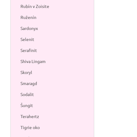
Rubín v Zoisite
Ruženín
Sardonyx
Selenit
Serafinit
Shiva Lingam
Skoryl
Smaragd
Sodalit
Šungit
Terahertz
Tigrie oko