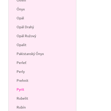
Olivín
Ónyx
Opál
Opál Drahý
Opál Ružový
Opalit
Pakistanský Ónyx
Perleť
Perly
Prehnit
Pyrit
Rubelit
Rubín