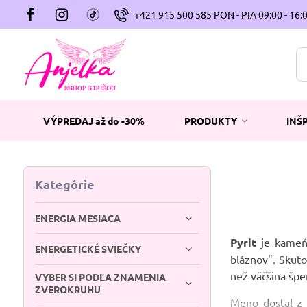
+421 915 500 585 PON - PIA 09:00 - 16:
VÝPREDAJ až do -30%
PRODUKTY
INŠ
Kategórie
ENERGIA MESIACA
Pyrit
je kameň,
ENERGETICKÉ SVIEČKY
bláznov". Skuto
než väčšina šper
VYBER SI PODĽA ZNAMENIA
ZVEROKRUHU
Meno dostal z 