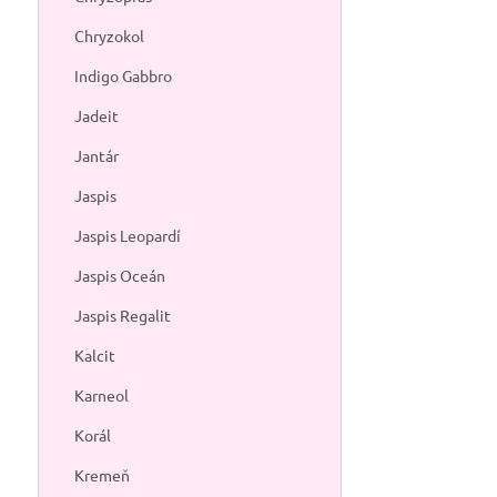
Chryzokol
FAQ — Pyrit
Indigo Gabbro
Aký význam
Jadeit
pripomína, ž
Jantár
Prečo sa p
Skutočná ho
Jaspis
gréckeho slo
Jaspis Leopardí
Ku ktorej č
sa tradične n
Jaspis Oceán
Ako pyrit 
Jaspis Regalit
niečoho vlas
Ako sa pyri
Kalcit
himalájskej s
Karneol
Je pyrit vh
kovový lesk 
Korál
Kamene a mine
Kremeň