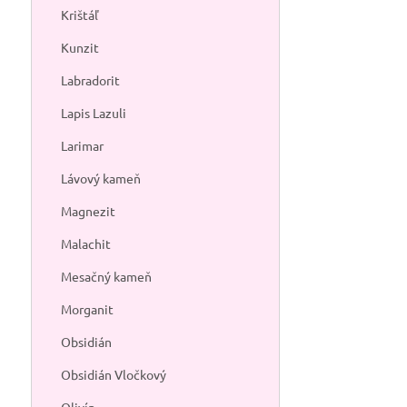
produkte má i
Krištáľ
konzumáciu a a
Kunzit
Labradorit
Lapis Lazuli
Larimar
Lávový kameň
Magnezit
Malachit
Mesačný kameň
Morganit
Obsidián
Obsidián Vločkový