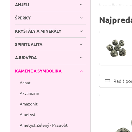
ANJELI
kresadlo. Kameň,
Mohsovej stupni
Najpredá
ŠPERKY
okolí Banskej Št
Čo pyrit trad
KRYŠTÁLY A MINERÁLY
sebavedomia, a 
SPIRITUALITA
odhodlanie a pr
budovaní niečoh
AJURVÉDA
koreňovou čakro
Ak rozbiehaš no
KAMENE A SYMBOLIKA
naň pozrieš — p
Radiť po
Achát
výsledku prejde
Akvamarín
Ako sa o pyrit
Ak s kameňmi pr
Amazonit
rannom slnku ale
Ametyst
Ametyst Zelený - Prasiolit