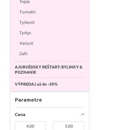
Topás
Turmalín
Tyrkenit
Tyrkys
Variscit
Zafír
AJURVÉDSKY REŠTART: BYLINKY &
POZNANIE
VÝPREDAJ až do -30%
Parametre
Cena
Od:
Do: