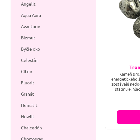
Angelit
Aqua Aura
Avanturín
Bizmut
Býčie oko
Celestín
Trom
Citrín
Kameň prosp
energetického š
Fluorit
zostávajú nedoc
stagnuje, hľa
Granát
logiku a sústre
alebo potrebuje
teba odrazí k
Hematit
tvojho života z
osobným
Howlit
Chalcedón
Chryzopras