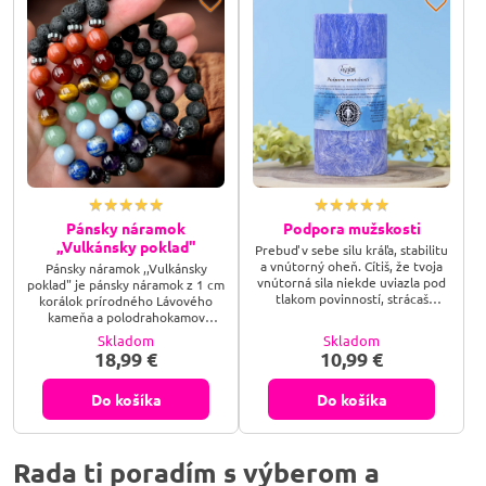
Pánsky náramok
Podpora mužskosti
,,Vulkánsky poklad"
Prebuď v sebe silu kráľa, stabilitu
a vnútorný oheň. Cítiš, že tvoja
Pánsky náramok ,,Vulkánsky
vnútorná sila niekde uviazla pod
poklad" je pánsky náramok z 1 cm
tlakom povinností, strácaš
korálok prírodného Lávového
kontakt so svojím odhodlaním,
kameňa a polodrahokamov
alebo hľadáš spôsob, ako v sebe
Červený Jaspis, Karneol, Tigrie
Skladom
Skladom
opäť zapáliť iskru rozhodnosti a
oko, Zelený Avanturín,
18,99 €
10,99 €
prirodzenej autority? Sviečka
Akvamarín, Lapis Lazuli, Ametyst,
Podpora mužskosti je tvojím
oddeľovače sú z Hematitu.
rituálnym spoločníkom na ceste k
Do košíka
Do košíka
vlastnej celistvosti – zapáľ jej
pevný plameň a dovoľ tejto
dynamickej vibrácii,...
Rada ti poradím s výberom a