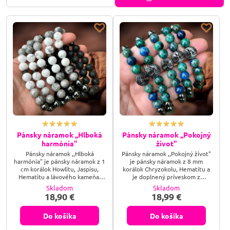
Pánsky náramok ,,Hlboká
Pánsky náramok ,,Pokojný
harmónia"
život"
Pánsky náramok ,,Hlboká
Pánsky náramok ,,Pokojný život"
harmónia" je pánsky náramok z 1
je pánsky náramok z 8 mm
cm korálok Howlitu, Jaspisu,
korálok Chryzokolu, Hematitu a
Hematitu a lávového kameňa,
je doplnený príveskom z
doplnený úzkou čiernou
hematitu v tvare symbolu Strom
Skladom
Skladom
zirkónovou rondelkou.
života.
18,90 €
18,99 €
Do košíka
Do košíka