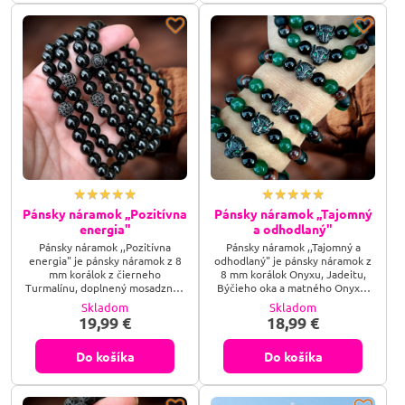
Pánsky náramok ,,Pozitívna
Pánsky náramok ,,Tajomný
energia"
a odhodlaný"
Pánsky náramok ,,Pozitívna
Pánsky náramok ,,Tajomný a
energia" je pánsky náramok z 8
odhodlaný" je pánsky náramok z
mm korálok z čierneho
8 mm korálok Onyxu, Jadeitu,
Turmalínu, doplnený mosadznou
Býčieho oka a matného Onyxu,
guličkou s kubickými zirkónmi.
doplnený bižutérnym kovom zo
Skladom
Skladom
zirkónu v podobe Tigra.
19,99 €
18,99 €
Do košíka
Do košíka