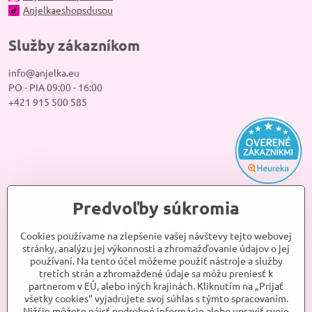
Anjelkaeshopsdusou
Služby zákazníkom
info@anjelka.eu
PO - PIA 09:00 - 16:00
+421 915 500 585
Predvoľby súkromia
Cookies používame na zlepšenie vašej návštevy tejto webovej
stránky, analýzu jej výkonnosti a zhromažďovanie údajov o jej
používaní. Na tento účel môžeme použiť nástroje a služby
tretích strán a zhromaždené údaje sa môžu preniesť k
partnerom v EÚ, alebo iných krajinách. Kliknutím na „Prijať
všetky cookies“ vyjadrujete svoj súhlas s týmto spracovaním.
Nižšie môžete nájsť podrobné informácie alebo upraviť svoje