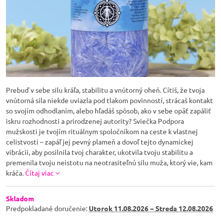
Prebuď v sebe silu kráľa, stabilitu a vnútorný oheň. Cítiš, že tvoja
vnútorná sila niekde uviazla pod tlakom povinností, strácaš kontakt
so svojím odhodlaním, alebo hľadáš spôsob, ako v sebe opäť zapáliť
iskru rozhodnosti a prirodzenej autority? Sviečka Podpora
mužskosti je tvojím rituálnym spoločníkom na ceste k vlastnej
celistvosti – zapáľ jej pevný plameň a dovoľ tejto dynamickej
vibrácii, aby posilnila tvoj charakter, ukotvila tvoju stabilitu a
premenila tvoju neistotu na neotrasiteľnú silu muža, ktorý vie, kam
kráča.
Čítaj viac
Skladom
Predpokladané doručenie:
Utorok
11.08.2026 −
Streda
12.08.2026