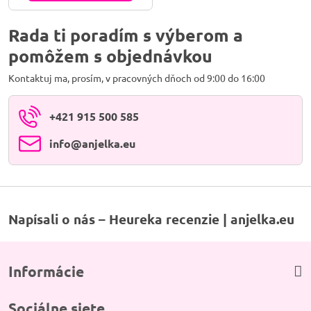
vlastnej celistvosti – zapáľ jej
pevný plameň a dovoľ tejto
dynamickej vibrácii,...
Rada ti poradím s výberom a
pomôžem s objednávkou
Kontaktuj ma, prosím, v pracovných dňoch od 9:00 do 16:00
+421 915 500 585
info​@anjelka​.eu
Napísali o nás – Heureka recenzie | anjelka.eu
Informácie
Sociálne siete