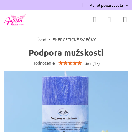
Panel používateľa
Úvod
ENERGETICKÉ SVIEČKY
Podpora mužskosti
Hodnotenie
5
/
5
(
1
x)