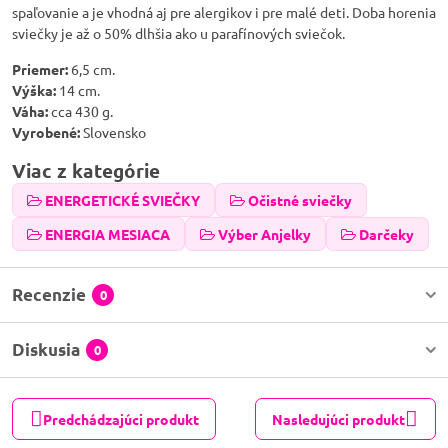
spaľovanie a je vhodná aj pre alergikov i pre malé deti. Doba horenia
sviečky je až o 50% dlhšia ako u parafínových sviečok.
Priemer:
6,5 cm.
Výška:
14 cm.
Váha:
cca 430 g.
Vyrobené:
Slovensko
Viac z kategórie
ENERGETICKÉ SVIEČKY
Očistné sviečky
ENERGIA MESIACA
Výber Anjelky
Darčeky
Recenzie
0
Diskusia
0
Predchádzajúci produkt
Nasledujúci produkt