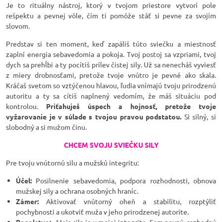
Je to rituálny nástroj, ktorý v tvojom priestore vytvorí pole
rešpektu a pevnej vôle, čím ti pomôže stáť si pevne za svojím
slovom.
Predstav si ten moment, keď zapáliš túto sviečku a miestnosť
zaplní energia sebavedomia a pokoja. Tvoj postoj sa vzpriami, tvoj
dych sa prehĺbi a ty pocítiš prílev čistej sily. Už sa nenecháš vyviesť
z miery drobnosťami, pretože tvoje vnútro je pevné ako skala.
Kráčaš svetom so vztýčenou hlavou, ľudia vnímajú tvoju prirodzenú
autoritu a ty sa cítiš naplnený vedomím, že máš situáciu pod
kontrolou.
Priťahuješ úspech a hojnosť, pretože tvoje
vyžarovanie je v súlade s tvojou pravou podstatou.
Si silný, si
slobodný a si mužom činu.
CHCEM SVOJU SVIEČKU SILY
Pre tvoju vnútornú silu a mužskú integritu:
Účel:
Posilnenie sebavedomia, podpora rozhodnosti, obnova
mužskej sily a ochrana osobných hraníc.
Zámer:
Aktivovať vnútorný oheň a stabilitu, rozptýliť
pochybnosti a ukotviť muža v jeho prirodzenej autorite.