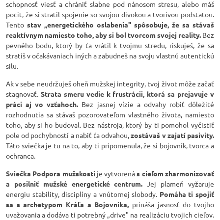
schopnosť viesť a chrániť slabne pod nánosom stresu, alebo máš
pocit, že si stratil spojenie so svojou divokou a tvorivou podstatou.
Tento
stav „energetického oslabenia" spôsobuje, že sa stávaš
reaktívnym namiesto toho, aby si bol tvorcom svojej reality.
Bez
pevného bodu, ktorý by ťa vrátil k tvojmu stredu, riskuješ, že sa
stratíš v očakávaniach iných a zabudneš na svoju vlastnú autentickú
silu.
Ak v sebe neudržuješ oheň mužskej integrity, tvoj život môže začať
stagnovať.
Strata smeru vedie k frustrácii, ktorá sa prejavuje v
práci aj vo vzťahoch.
Bez jasnej vízie a odvahy robiť dôležité
rozhodnutia sa stávaš pozorovateľom vlastného života, namiesto
toho, aby si ho budoval. Bez nástroja, ktorý by ti pomohol vyčistiť
pole od pochybností a nabiť ťa odvahou,
zostávaš v zajatí pasivity.
Táto sviečka je tu na to, aby ti pripomenula, že si bojovník, tvorca a
ochranca.
Sviečka Podpora mužskosti
je vytvorená
s cieľom zharmonizovať
a posilniť mužské energetické centrum.
Jej plameň vyžaruje
energiu stability, disciplíny a vnútornej slobody.
Pomáha ti spojiť
sa s archetypom Kráľa a Bojovníka,
prináša jasnosť do tvojho
uvažovania a dodáva ti potrebný „drive" na realizáciu tvojich cieľov.