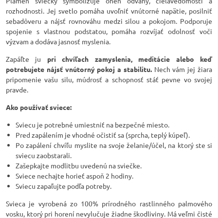
Plameň sviečky symbolizuje oheň odvahy, cieľavedomosti a
rozhodnosti. Jej svetlo pomáha uvoľniť vnútorné napätie, posilniť
sebadôveru a nájsť rovnováhu medzi silou a pokojom. Podporuje
spojenie s vlastnou podstatou, pomáha rozvíjať odolnosť voči
výzvam a dodáva jasnosť myslenia.
Zapáľte ju
pri chvíľach zamyslenia, meditácie alebo keď
potrebujete nájsť vnútorný pokoj a stabilitu.
Nech vám jej žiara
pripomenie vašu silu, múdrosť a schopnosť stáť pevne vo svojej
pravde.
Ako používať sviece:
Sviecu je potrebné umiestniť na bezpečné miesto.
Pred zapálením je vhodné očistiť sa (sprcha, teplý kúpeľ).
Po zapálení chvíľu myslite na svoje želanie/účel, na ktorý ste si
sviecu zaobstarali.
Zašepkajte modlitbu uvedenú na sviečke.
Sviece nechajte horieť aspoň 2 hodiny.
Sviecu zapaľujte podľa potreby.
Svieca je vyrobená zo 100% prírodného rastlinného palmového
vosku, ktorý pri horení nevylučuje žiadne škodliviny. Má veľmi čisté