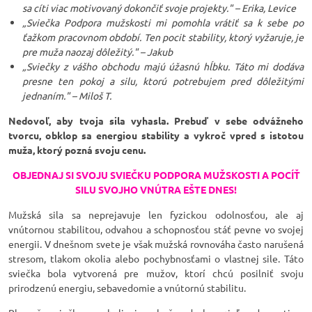
sa cíti viac motivovaný dokončiť svoje projekty." – Erika, Levice
„Sviečka Podpora mužskosti mi pomohla vrátiť sa k sebe po
ťažkom pracovnom období. Ten pocit stability, ktorý vyžaruje, je
pre muža naozaj dôležitý." – Jakub
„Sviečky z vášho obchodu majú úžasnú hĺbku. Táto mi dodáva
presne ten pokoj a silu, ktorú potrebujem pred dôležitými
jednaním." – Miloš T.
Nedovoľ, aby tvoja sila vyhasla. Prebuď v sebe odvážneho
tvorcu, obklop sa energiou stability a vykroč vpred s istotou
muža, ktorý pozná svoju cenu.
OBJEDNAJ SI SVOJU SVIEČKU PODPORA MUŽSKOSTI A POCÍŤ
SILU SVOJHO VNÚTRA EŠTE DNES!
Mužská sila sa neprejavuje len fyzickou odolnosťou, ale aj
vnútornou stabilitou, odvahou a schopnosťou stáť pevne vo svojej
energii. V dnešnom svete je však mužská rovnováha často narušená
stresom, tlakom okolia alebo pochybnosťami o vlastnej sile. Táto
sviečka bola vytvorená pre mužov, ktorí chcú posilniť svoju
prirodzenú energiu, sebavedomie a vnútornú stabilitu.