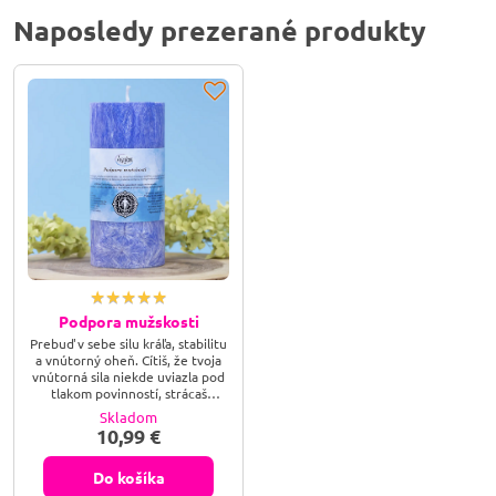
Naposledy prezerané produkty
Podpora mužskosti
Prebuď v sebe silu kráľa, stabilitu
a vnútorný oheň. Cítiš, že tvoja
vnútorná sila niekde uviazla pod
tlakom povinností, strácaš
kontakt so svojím odhodlaním,
Skladom
alebo hľadáš spôsob, ako v sebe
10,99 €
opäť zapáliť iskru rozhodnosti a
prirodzenej autority? Sviečka
Podpora mužskosti je tvojím
Do košíka
rituálnym spoločníkom na ceste k