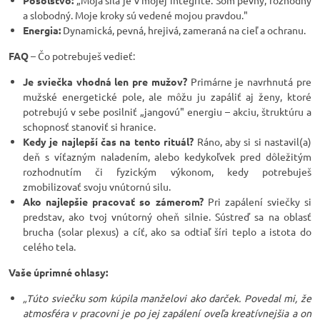
Posolstvo:
„Moja sila je v mojej integrite. Som pevný, rozhodný
a slobodný. Moje kroky sú vedené mojou pravdou."
Energia:
Dynamická, pevná, hrejivá, zameraná na cieľ a ochranu.
FAQ
– Čo potrebuješ vedieť:
Je sviečka vhodná len pre mužov?
Primárne je navrhnutá pre
mužské energetické pole, ale môžu ju zapáliť aj ženy, ktoré
potrebujú v sebe posilniť „jangovú" energiu – akciu, štruktúru a
schopnosť stanoviť si hranice.
Kedy je najlepší čas na tento rituál?
Ráno, aby si si nastavil(a)
deň s víťazným naladením, alebo kedykoľvek pred dôležitým
rozhodnutím či fyzickým výkonom, kedy potrebuješ
zmobilizovať svoju vnútornú silu.
Ako najlepšie pracovať so zámerom?
Pri zapálení sviečky si
predstav, ako tvoj vnútorný oheň silnie. Sústreď sa na oblasť
brucha (solar plexus) a cíť, ako sa odtiaľ šíri teplo a istota do
celého tela.
Vaše úprimné ohlasy:
„Túto sviečku som kúpila manželovi ako darček. Povedal mi, že
atmosféra v pracovni je po jej zapálení oveľa kreatívnejšia a on