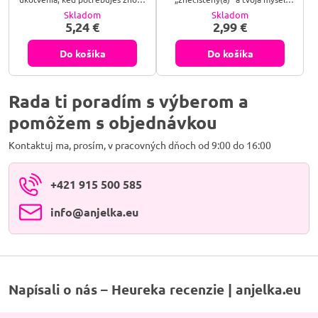
cítiť pevnú pôdu pod nohami.
pripomína hustú hmlu, hľadáš
Skladom
Skladom
Zapáľ ju a nadýchni sa.
spôsob, ako zdesaťnásobiť silu
5,24 €
2,99 €
svojich prianí a zámerov, alebo
túžiš po dokonalom harmonizéri,
ktorý vnesie čistý poriadok do
Do košíka
Do košíka
tvojho domova i duše? Krištáľ je
kráľom minerálov a čistým
svetlom v pevnej forme – je to
tvoj osobný energetický...
Rada ti poradím s výberom a
pomôžem s objednávkou
Kontaktuj ma, prosím, v pracovných dňoch od 9:00 do 16:00
+421 915 500 585
info​@anjelka​.eu
Napísali o nás – Heureka recenzie | anjelka.eu