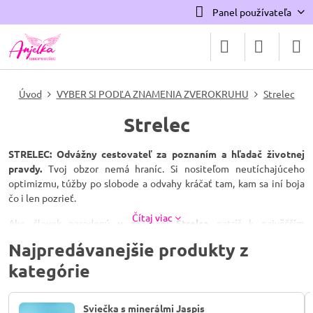
Panel používateľa
Úvod
VYBER SI PODĽA ZNAMENIA ZVEROKRUHU
Strelec
Strelec
STRELEC: Odvážny cestovateľ za poznaním a hľadač životnej
pravdy.
Tvoj obzor nemá hraníc. Si nositeľom neutíchajúceho
optimizmu, túžby po slobode a odvahy kráčať tam, kam sa iní boja
čo i len pozrieť.
Čítaj viac
Ako človek narodený
v znamení Strelca
patríš k najväčším
vizionárom zverokruhu. Tvojím
živlom je
Oheň
a tvojou
vládnucou
Najpredávanejšie produkty z
planétou je
veľkorysý
Jupiter.
Do daru si dostal(a) priamočiarosť,
kategórie
neutíchajúcu zvedavosť a schopnosť vidieť v každej situácii niečo
pozitívne. Si rodený filozof, ktorý miluje dobrodružstvo a pravdu
nadovšetko. Tvojou výzvou býva niekedy neposednosť,
Sviečka s minerálmi Jaspis
netrpezlivosť alebo sklon k preháňaniu, preto potrebuješ energie,