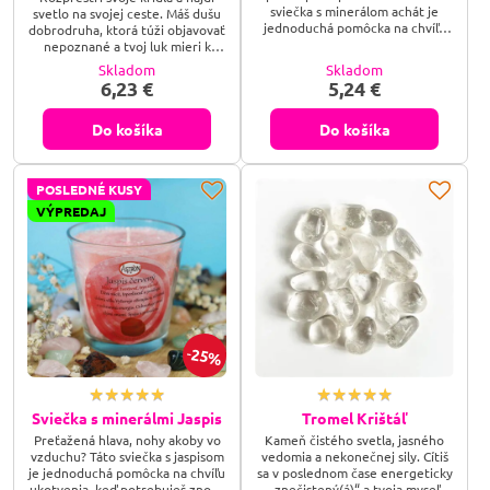
sviečka s minerálom achát je
svetlo na svojej ceste. Máš dušu
jednoduchá pomôcka na chvíľu
dobrodruha, ktorá túži objavovať
spomalenia a ukotvenia — zapáľ
nepoznané a tvoj luk mieri k
ju, keď potrebuješ nájsť späť svoj
hviezdam, no občas cítiš, že ti
Skladom
Skladom
stred.
dochádza dych alebo strácaš
6,23 €
5,24 €
smer v chaose každodennosti?
Prebuď v sebe silu ohnivého
znamenia Strelca a premeň svoj
Do košíka
Do košíka
nepokoj na jasnú víziu, ktorá ti
prinesie šťastie a otvorí dvere k
nekonečným možnostiam.
POSLEDNÉ KUSY
VÝPREDAJ
25%
Sviečka s minerálmi Jaspis
Tromel Krištáľ
Preťažená hlava, nohy akoby vo
Kameň čistého svetla, jasného
vzduchu? Táto sviečka s jaspisom
vedomia a nekonečnej sily. Cítiš
je jednoduchá pomôcka na chvíľu
sa v poslednom čase energeticky
ukotvenia, keď potrebuješ znova
„znečistený(á)“ a tvoja myseľ