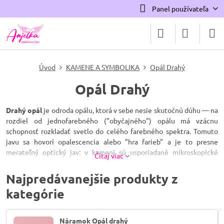
Panel používateľa
Úvod
KAMENE A SYMBOLIKA
Opál Drahý
Opál Drahý
Drahý opál
je odroda opálu, ktorá v sebe nesie skutočnú dúhu — na
rozdiel od jednofarebného ("obyčajného") opálu má vzácnu
schopnosť rozkladať svetlo do celého farebného spektra. Tomuto
javu sa hovorí opalescencia alebo "hra farieb" a je to presne
merateľný optický jav: v kameni sú usporiadané mikroskopické
Čítaj viac
guľôčky kremíka pravidelne, ako v trojrozmernej mriežke, a práve
táto pravidelnosť láme svetlo na jednotlivé farby dúhy. Ak sú
Najpredávanejšie produkty z
guľôčky usporiadané nepravidelne (ako pri bežnom opále), hra
kategórie
farieb sa nevytvorí — preto sú tieto dve varianty opálu, hoci
mineralogicky príbuzné, na pohľad úplne odlišné.
Náramok Opál drahý
Odborne je opál amorfný, hydratovaný oxid kremičitý s obsahom