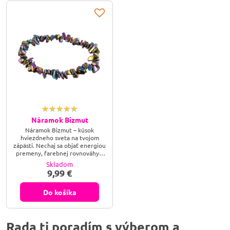
Náramok Bizmut
Náramok Bizmut – kúsok
hviezdneho sveta na tvojom
zápästí. Nechaj sa objať energiou
premeny, farebnej rovnováhy a
duchovnej sily. Tento jedinečný
Skladom
náramok z bizmutu ti
9,99 €
pripomenie, že aj v chaose sa
rodí krása – a svetlo sa vždy
nájde.
Do košíka
Rada ti poradím s výberom a