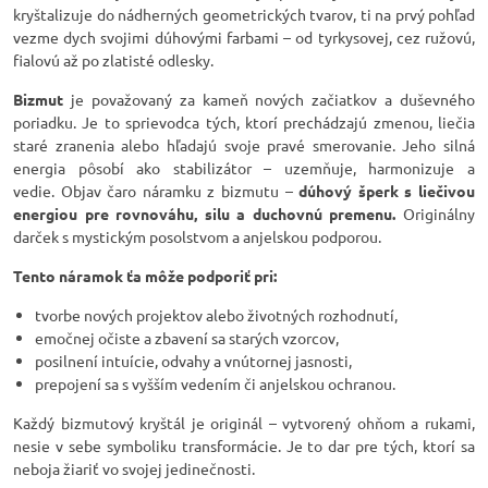
kryštalizuje do nádherných geometrických tvarov, ti na prvý pohľad
vezme dych svojimi dúhovými farbami – od tyrkysovej, cez ružovú,
fialovú až po zlatisté odlesky.
Bizmut
je považovaný za kameň nových začiatkov a duševného
poriadku. Je to sprievodca tých, ktorí prechádzajú zmenou, liečia
staré zranenia alebo hľadajú svoje pravé smerovanie. Jeho silná
energia pôsobí ako stabilizátor – uzemňuje, harmonizuje a
vedie. Objav čaro náramku z bizmutu –
dúhový šperk s liečivou
energiou pre rovnováhu, silu a duchovnú premenu.
Originálny
darček s mystickým posolstvom a anjelskou podporou.
Tento náramok ťa môže podporiť pri:
tvorbe nových projektov alebo životných rozhodnutí,
emočnej očiste a zbavení sa starých vzorcov,
posilnení intuície, odvahy a vnútornej jasnosti,
prepojení sa s vyšším vedením či anjelskou ochranou.
Každý bizmutový kryštál je originál – vytvorený ohňom a rukami,
nesie v sebe symboliku transformácie. Je to dar pre tých, ktorí sa
neboja žiariť vo svojej jedinečnosti.