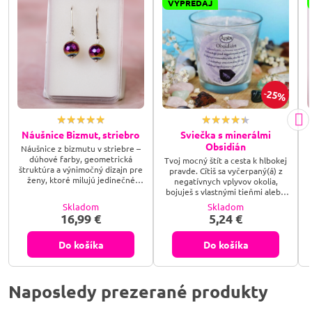
VÝPREDAJ
25%
Náušnice Bizmut, striebro
Sviečka s minerálmi
Obsidián
Náušnice z bizmutu v striebre –
dúhové farby, geometrická
Tvoj mocný štít a cesta k hlbokej
štruktúra a výnimočný dizajn pre
pravde. Cítiš sa vyčerpaný(á) z
ženy, ktoré milujú jedinečné
negatívnych vplyvov okolia,
šperky s charakterom. Vesmír
bojuješ s vlastnými tieňmi alebo
ukrytý v šperku. Náušnice z
potrebuješ silný ochranný štít,
Skladom
Skladom
bizmutu očaria svojou
ktorý by ťa ukotvil v realite?
16,99 €
5,24 €
kaleidoskopickou farebnosťou a
Prebuď silu sopečného skla so
futuristickou geometriou – pre
sviečkou s minerálom Obsidián a
ženy, ktoré milujú originálny štýl
dovoľ jeho nekompromisnej
Do košíka
Do košíka
a nekonvenčnú krásu.
energii, aby rozbila tvoje bloky,
odrazila útoky negativity a
ukázala ti jasnú cestu k tvojmu
skutočnému ja.
Naposledy prezerané produkty