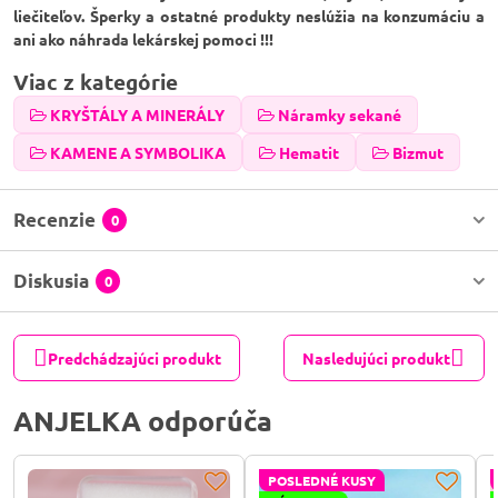
liečiteľov. Šperky a ostatné produkty neslúžia na konzumáciu a
ani ako náhrada lekárskej pomoci !!!
Viac z kategórie
KRYŠTÁLY A MINERÁLY
Náramky sekané
KAMENE A SYMBOLIKA
Hematit
Bizmut
Recenzie
0
Diskusia
0
Predchádzajúci produkt
Nasledujúci produkt
ANJELKA odporúča
POSLEDNÉ KUSY