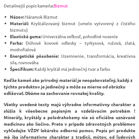
Detailnejší popis kameňa:
Bizmut
Názov:
Náramok Bizmut
Materiál:
Kryštalizovaný bizmut (umelo vytvorený z čistého
bizmutu)
Elastická guma:
Univerzálna veľkosť, pohodlné nosenie
Farba:
Dúhové kovové odlesky – tyrkysová, ružová, zlatá,
modrofialová
Energetické pôsobenie:
Uzemnenie, transformácia, kreatívna
sila, rovnováha
Špecifikum:
Každý kryštál má jedinečný tvar a farbu
Keďže kameň ako prírodný materiál je neopakovateľný, každý z
týchto produktov je jedinečný a môže sa mierne od obrázku
odlišovať. Dbáme na zachovanie rovnakej kvality.
Všetky uvedené texty majú výhradne informatívny charakter a
slúžia k všeobecne popisným a vzdelávacím potrebám !
Minerály, kryštály a polodrahokamy nie sú oficiálne uznávané
medicínou ako liečivo. Preto v prípade zdravotných problémov
vyhľadajte VŽDY lekársku odbornú pomoc. Popis pri produkte
má iba informatívny charakter z tradícií, mýtov, od ľudových