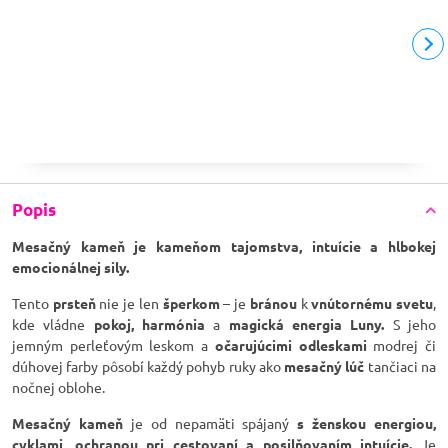
Popis
Mesačný kameň je kameňom tajomstva, intuície a hlbokej
emocionálnej sily.
Tento
prsteň
nie je len
šperkom
– je
bránou
k
vnútornému svetu
,
kde vládne
pokoj,
harmónia
a
magická energia Luny.
S jeho
jemným perleťovým leskom a
očarujúcimi odleskami
modrej či
dúhovej farby pôsobí každý pohyb ruky ako
mesačný lúč
tančiaci na
nočnej oblohe.
Mesačný kameň
je od nepamäti spájaný
s ženskou energiou,
cyklami, ochranou pri cestovaní a posilňovaním intuície.
Je