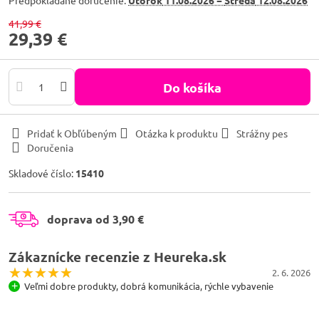
Predpokladané doručenie:
Utorok
11.08.2026 −
Streda
12.08.2026
41,99 €
29,39 €
Do košíka
Pridať k Obľúbeným
Otázka k produktu
Strážny pes
Doručenia
Skladové číslo:
15410
doprava od 3,90 €
Zákaznícke recenzie z Heureka.sk
2. 6. 2026
Veľmi dobre produkty, dobrá komunikácia, rýchle vybavenie