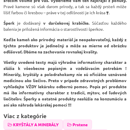
srdcom volíme pre vás. Vyberieme Vám ten najkrajší z ponuky.
Pravé kamene sú však darom prírody, a tak sa každý prsteň môže
líšiť farbou či kresbou – práve v tej odlišnosti je ich krása ❣️.
Šperk
je dodávaný
v darčekovej krabičke.
Súčasťou každého
balenia je priložená informácia o starostlivosti šperkov.
Keďže kameň ako prírodný materiál je neopakovateľný, každý z
týchto produktov je jedinečný a môže sa mierne od obrázku
odlišovať. Dbáme na zachovanie rovnakej kvality.
Všetky uvedené texty majú výhradne informatívny charakter a
slúžia k všeobecne popisným a vzdelávacím potrebám !
Minerály, kryštály a polodrahokamy nie sú oficiálne uznávané
medicínou ako liečivo. Preto v prípade zdravotných problémov
vyhľadajte VŽDY lekársku odbornú pomoc. Popis pri produkte
má iba informatívny charakter z tradícií, mýtov, od ľudových
liečiteľov. Šperky a ostatné produkty neslúžia na konzumáciu a
ani ako náhrada lekárskej pomoci !!!
Viac z kategórie
KRYŠTÁLY A MINERÁLY
Prstene