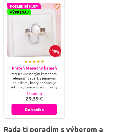
POSLEDNÉ KUSY
VÝPREDAJ
30%
Prsteň Mesačný kameň
Prsteň s Mesačným kameňom –
elegantný šperk s jemnými
odleskami, ktorý podporuje
intuíciu, ženskosť a vnútorný
pokoj. Ideálny ako darček. Objav
Skladom
krásu mesačného svitu vo forme
29,39 €
prsteňa. Objav magickú krásu
mesačného kameňa – symbolu
ženskosti, intuície a nežnosti,
Do košíka
ktorý rozžiari tvoju dušu aj štýl.
Rada ti poradím s výberom a