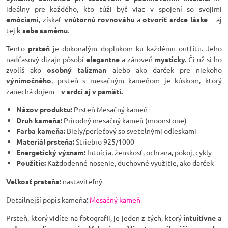
ideálny pre každého, kto túži byť viac v spojení so svojimi
emóciami
, získať
vnútornú rovnováhu
a
otvoriť srdce láske
– aj
tej
k sebe samému
.
Tento
prsteň
je dokonalým doplnkom ku každému outfitu. Jeho
nadčasový dizajn pôsobí
elegantne
a zároveň
mysticky.
Či už si ho
zvolíš ako
osobný talizman
alebo ako darček pre niekoho
výnimočného
, prsteň s mesačným kameňom je kúskom, ktorý
zanechá dojem –
v srdci aj v pamäti.
Názov produktu:
Prsteň Mesačný kameň
Druh kameňa:
Prírodný mesačný kameň (moonstone)
Farba kameňa:
Biely/perleťový so svetelnými odleskami
Materiál prsteňa:
Striebro 925/1000
Energetický význam:
Intuícia, ženskosť, ochrana, pokoj, cykly
Použitie:
Každodenné nosenie, duchovné využitie, ako darček
Veľkosť prsteňa:
nastaviteľný
Detailnejší popis kameňa:
Mesačný kameň
Prsteň, ktorý vidíte na fotografii, je jeden z tých, ktorý
intuitívne a