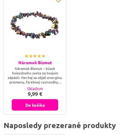
Náramok Bizmut
Náramok Bizmut – kúsok
hviezdneho sveta na tvojom
zápästí. Nechaj sa objať energiou
premeny, farebnej rovnováhy a
duchovnej sily. Tento jedinečný
Skladom
náramok z bizmutu ti
9,99 €
pripomenie, že aj v chaose sa
rodí krása – a svetlo sa vždy
nájde.
Do košíka
Naposledy prezerané produkty