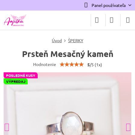
Panel používateľa
Úvod
ŠPERKY
Prsteň Mesačný kameň
Hodnotenie
5
/
5
(
1
x)
POSLEDNÉ KUSY
VÝPREDAJ