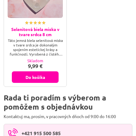
Selenitová biela miska v
tvare srdca 8 cm
Táto jemná biela selenitová miska
v tvare srdca je dokonalým
spojením estetickej krásy a
funkčnosti. Vyrobená z čistého
selenitu, známeho svojimi
Skladom
očistnými a harmonizačnými
9,99 €
vlastnosťami, je ideálna na
ukladanie drobných šperkov,
kryštálov alebo iných cenností.
Do košíka
Srdcový tvar evokuje lásku a
ochranu, zatiaľ čo biely odtieň
prináša pocit čistoty a pokoja do
akéhokoľvek priestoru.
Rada ti poradím s výberom a
pomôžem s objednávkou
Kontaktuj ma, prosím, v pracovných dňoch od 9:00 do 16:00
+421 915 500 585