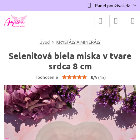
Panel používateľa
Úvod
KRYŠTÁLY A MINERÁLY
Selenitová biela miska v tvare
srdca 8 cm
Hodnotenie
5
/
5
(
1
x)