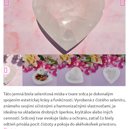
Táto jemná biela selenitová miska v tvare srdca je dokonalým
spojením estetickej krásy a funkčnosti. Vyrobená z čistého selenitu,
známeho svojimi očistnými a harmonizačnými vlastnosťami, je
ideálna na ukladanie drobných šperkov, kryštálov alebo iných
cenností. Srdcový tvar evokuje lásku a ochranu, zatiaľ čo biely
odtieň prináša pocit čistoty a pokoja do akéhokoľvek priestoru.