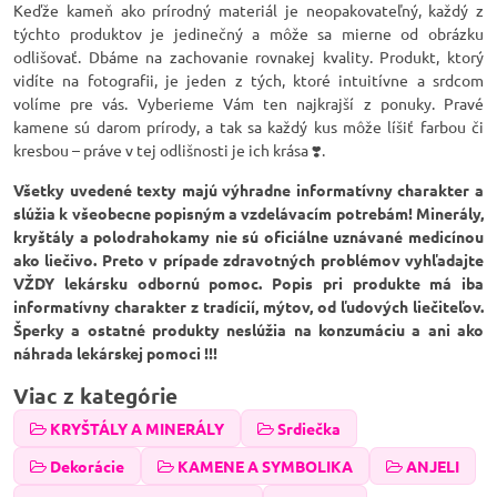
Keďže kameň ako prírodný materiál je neopakovateľný, každý z
týchto produktov je jedinečný a môže sa mierne od obrázku
odlišovať. Dbáme na zachovanie rovnakej kvality. Produkt, ktorý
vidíte na fotografii, je jeden z tých, ktoré intuitívne a srdcom
volíme pre vás. Vyberieme Vám ten najkrajší z ponuky. Pravé
kamene sú darom prírody, a tak sa každý kus môže líšiť farbou či
kresbou – práve v tej odlišnosti je ich krása ❣️.
Všetky uvedené texty majú výhradne informatívny charakter a
slúžia k všeobecne popisným a vzdelávacím potrebám! Minerály,
kryštály a polodrahokamy nie sú oficiálne uznávané medicínou
ako liečivo. Preto v prípade zdravotných problémov vyhľadajte
VŽDY lekársku odbornú pomoc. Popis pri produkte má iba
informatívny charakter z tradícií, mýtov, od ľudových liečiteľov.
Šperky a ostatné produkty neslúžia na konzumáciu a ani ako
náhrada lekárskej pomoci !!!
Viac z kategórie
KRYŠTÁLY A MINERÁLY
Srdiečka
Dekorácie
KAMENE A SYMBOLIKA
ANJELI