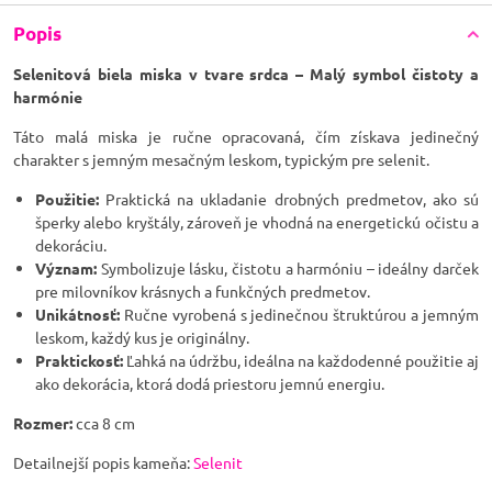
Popis
Selenitová biela miska v tvare srdca – Malý symbol čistoty a
harmónie
Táto malá miska je ručne opracovaná, čím získava jedinečný
charakter s jemným mesačným leskom, typickým pre selenit.
Použitie:
Praktická na ukladanie drobných predmetov, ako sú
šperky alebo kryštály, zároveň je vhodná na energetickú očistu a
dekoráciu.
Význam:
Symbolizuje lásku, čistotu a harmóniu – ideálny darček
pre milovníkov krásnych a funkčných predmetov.
Unikátnosť:
Ručne vyrobená s jedinečnou štruktúrou a jemným
leskom, každý kus je originálny.
Praktickosť:
Ľahká na údržbu, ideálna na každodenné použitie aj
ako dekorácia, ktorá dodá priestoru jemnú energiu.
Rozmer:
cca 8 cm
Detailnejší popis kameňa:
Selenit