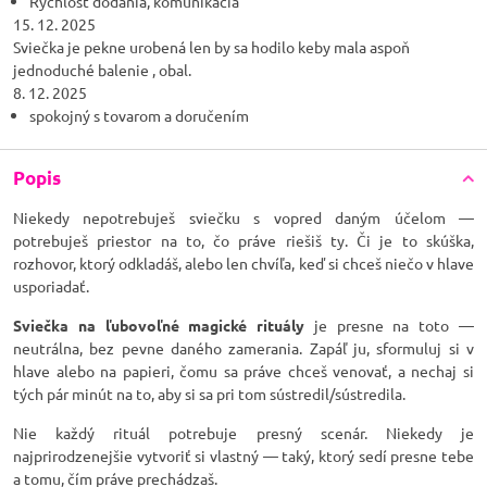
Rýchlosť dodania, komunikacia
15. 12. 2025
Sviečka je pekne urobená len by sa hodilo keby mala aspoň
jednoduché balenie , obal.
8. 12. 2025
spokojný s tovarom a doručením
Popis
Niekedy nepotrebuješ sviečku s vopred daným účelom —
potrebuješ priestor na to, čo práve riešiš ty. Či je to skúška,
rozhovor, ktorý odkladáš, alebo len chvíľa, keď si chceš niečo v hlave
usporiadať.
Sviečka na ľubovoľné magické rituály
je presne na toto —
neutrálna, bez pevne daného zamerania. Zapáľ ju, sformuluj si v
hlave alebo na papieri, čomu sa práve chceš venovať, a nechaj si
tých pár minút na to, aby si sa pri tom sústredil/sústredila.
Nie každý rituál potrebuje presný scenár. Niekedy je
najprirodzenejšie vytvoriť si vlastný — taký, ktorý sedí presne tebe
a tomu, čím práve prechádzaš.