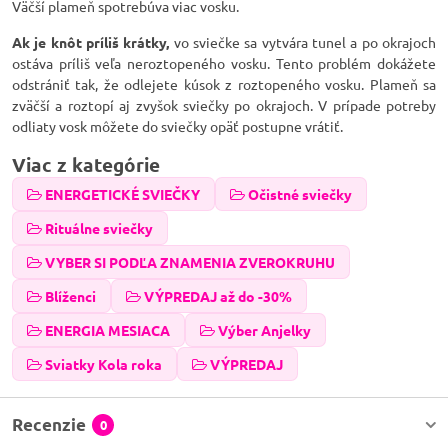
Väčší plameň spotrebúva viac vosku.
Ak je knôt príliš krátky,
vo sviečke sa vytvára tunel a po okrajoch
ostáva príliš veľa neroztopeného vosku. Tento problém dokážete
odstrániť tak, že odlejete kúsok z roztopeného vosku. Plameň sa
zväčší a roztopí aj zvyšok sviečky po okrajoch. V prípade potreby
odliaty vosk môžete do sviečky opäť postupne vrátiť.
Viac z kategórie
ENERGETICKÉ SVIEČKY
Očistné sviečky
Rituálne sviečky
VYBER SI PODĽA ZNAMENIA ZVEROKRUHU
Blíženci
VÝPREDAJ až do -30%
ENERGIA MESIACA
Výber Anjelky
Sviatky Kola roka
VÝPREDAJ
Recenzie
0