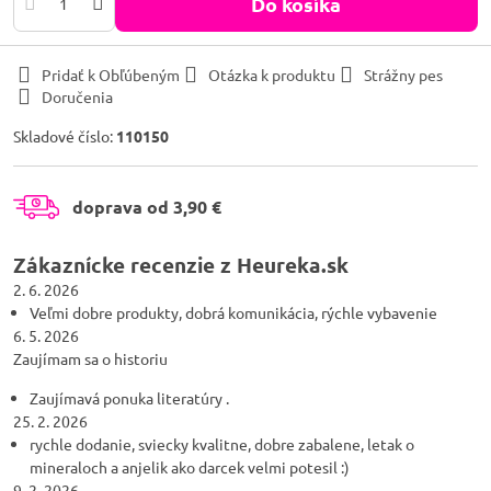
Do košíka
Pridať k Obľúbeným
Otázka k produktu
Strážny pes
Doručenia
Skladové číslo:
110150
doprava od 3,90 €
Zákaznícke recenzie z Heureka.sk
2. 6. 2026
Veľmi dobre produkty, dobrá komunikácia, rýchle vybavenie
6. 5. 2026
Zaujímam sa o historiu
Zaujímavá ponuka literatúry .
25. 2. 2026
rychle dodanie, sviecky kvalitne, dobre zabalene, letak o
mineraloch a anjelik ako darcek velmi potesil :)
9. 2. 2026