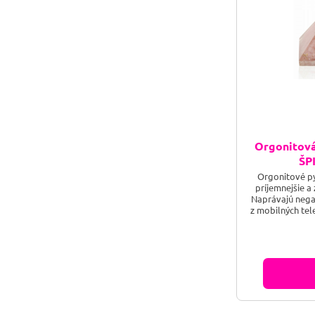
Orgonitov
ŠP
Orgonitové p
príjemnejšie a
Naprávajú nega
z mobilných tele
Orgonit sa p
energie a prot
vĺn, ktoré ma
zlepšiť život f