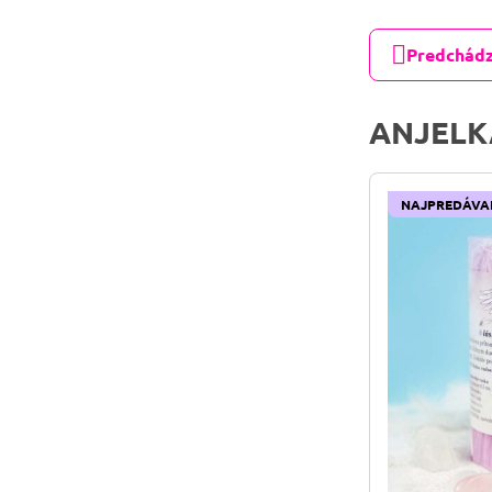
Predchádz
ANJELK
NAJPREDÁVA