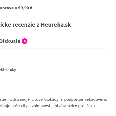
oprava od 3,90 €
ícke recenzie z Heureka.sk
Diskusia
0
ektroniky
tie. Odstraňuje citové blokády a podporuje sebadôveru.
lbuje naše city a vnímavosť – otvára srdce pre lásku.