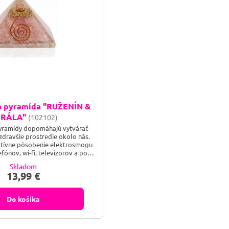
á pyramída "RUŽENÍN &
IRÁLA"
(102102)
yramídy dopomáhajú vytvárať
 zdravšie prostredie okolo nás.
tívne pôsobenie elektrosmogu
fónov, wi-fi, televízorov a pod.
oužíva na čistenie negatívnej
Skladom
i účinkom elektromagnetických
13,99 €
jú vplyv na naše telo. Pomáha
yzicky, emocionálne a duchovne.
Do košíka