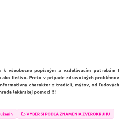
ia k všeobecne popisným a vzdelávacím potrebám !
u ako liečivo. Preto v prípade zdravotných problémov
formatívny charakter z tradícií, mýtov, od ľudových
hrada lekárskej pomoci !!!
uženín
VYBER SI PODĽA ZNAMENIA ZVEROKRUHU