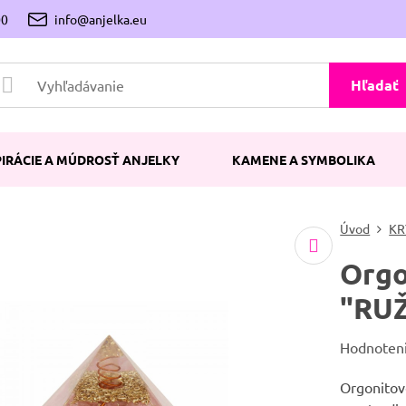
00
info@anjelka.eu
Hľadať
PIRÁCIE A MÚDROSŤ ANJELKY
KAMENE A SYMBOLIKA
Úvod
KR
Orgo
"RUŽ
Hodnoten
Orgonitov