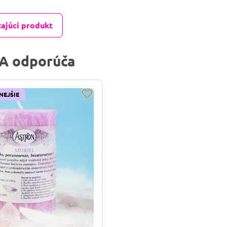
ajúci produkt
A odporúča
NEJŠIE