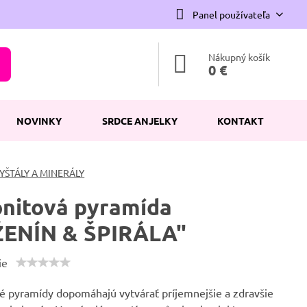
Panel používateľa
Nákupný košík
0 €
NOVINKY
SRDCE ANJELKY
KONTAKT
YŠTÁLY A MINERÁLY
nitová pyramída
ENÍN & ŠPIRÁLA"
ie
é pyramídy dopomáhajú vytvárať príjemnejšie a zdravšie