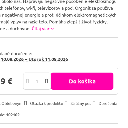
e okolo nás. Naprávajú negatívne pôsobenie elektrosmogu
h telefónov, wi-fi, televízorov a pod. Orgonit sa používa
ie negatívnej energie a proti účinkom elektromagnetických
 majú vplyv na naše telo. Pomáha zlepšiť život fyzicky,
ne a duchovne.
Čítaj viac
dané doručenie:
10.08.2026 −
Utorok
11.08.2026
99 €
Do košíka
 k Obľúbeným
Otázka k produktu
Strážny pes
Doručenia
slo:
102102