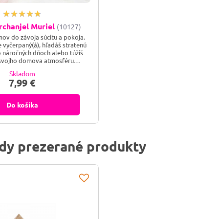
rchanjel Muriel
(10127)
mov do závoja súcitu a pokoja.
e vyčerpaný(á), hľadáš stratenú
 náročných dňoch alebo túžiš
 svojho domova atmosféru
ej lásky a prijatia? Pozvi do
Skladom
rchanjela Muriela a dovoľ jeho
7,99 €
vému svetlu, aby utíšilo tvoje
nilo tvoj príbytok na bezpečný
stav plný harmónie.
Do košíka
dy prezerané produkty