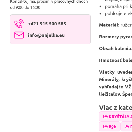
Kontaktuj ma, prosím, v pracovných dňoch
pomáha pri 
od 9:00 do 16:00
pohlcuje ele
+421 915 500 585
Materiál:
ružen
info​@anjelka​.eu
Rozmery pyra
Obsah balenia
Hmotnosť bale
Všetky uvede
Minerály, kry
vyhľadajte VŽ
liečiteľov. Šp
Viac z kat
KRYŠTÁLY 
Býk