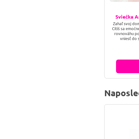
Sviečka A
Zahaľ svoj do
Cítiš sa emočn
rovnováhu po
vniesť do
bezpodmienečn
svojho srdca A
jemnému, lieči
vnútro a preme
prí
Naposle