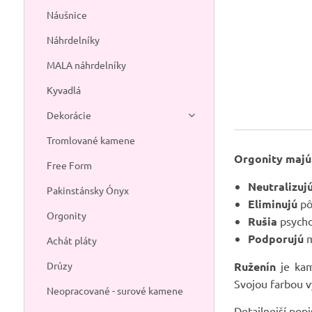
Náušnice
Náhrdelníky
MALA náhrdelníky
Kyvadlá
Dekorácie
Tromlované kamene
Orgonity majú
Free Form
Neutralizuj
Pakinstánsky Ónyx
Eliminujú
pô
Orgonity
Rušia
psycho
Podporujú
m
Achát pláty
Drúzy
Ruženín
je kam
Svojou farbou v
Neopracované - surové kamene
Detailnejší pop