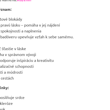
ýznam:
itové blokády
pravú lásku – pomáha v jej nájdení
 spokojnosti a naplnenia
ebadôveru upevňuje vzťah k sebe samému.
 šťastie v láske
a v správnom vývoji
dporuje inšpiráciu a kreativitu
ualizačné schopnosti
sti a múdrosti
 cestách
inky:
posilňuje srdce
kleróze
nok