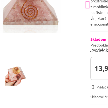
prostredi
z mobilnýc
na čisten
vĺn, ktoré
emocionál
Skladom
Predpokla
Pondelok
13,
Pridať
Skladové čí