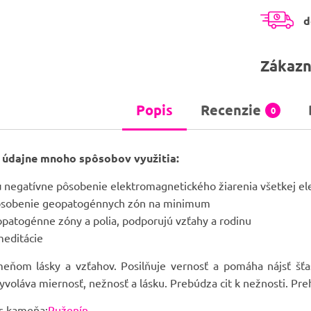
d
Zákazn
Popis
Recenzie
0
 údajne mnoho spôsobov využitia:
ú
negatívne pôsobenie elektromagnetického žiarenia všetkej el
sobenie geopatogénnych zón na minimum
patogénne zóny a polia, podporujú vzťahy a rodinu
editácie
eňom lásky a vzťahov. Posilňuje vernosť a pomáha nájsť šťas
yvoláva miernosť, nežnosť a lásku. Prebúdza cit k nežnosti. Preh
is kameňa:
Ruženín