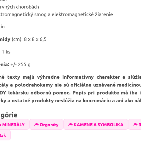
krvných chorobách
ktromagnetický smog a elektromagnetické žiarenie
ín
mídy
(cm): 8 x 8 x 6,5
: 1 ks
nia:
+/- 255 g
né texty majú výhradne informatívny charakter a slúž
štály a polodrahokamy nie sú oficiálne uznávané medicíno
DY lekársku odbornú pomoc. Popis pri produkte má iba in
erky a ostatné produkty neslúžia na konzumáciu a ani ako ná
egórie
A MINERÁLY
Orgonity
KAMENE A SYMBOLIKA
R
Rak