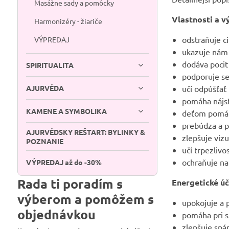
Masážne sady a pomôcky
Vlastnosti a v
Harmonizéry - žiariče
odstraňuje c
VÝPREDAJ
ukazuje nám 
dodáva pocit
SPIRITUALITA
podporuje s
AJURVÉDA
učí odpúšťať
pomáha nájsť
KAMENE A SYMBOLIKA
deťom pomáh
prebúdza a po
AJURVÉDSKY REŠTART: BYLINKY &
zlepšuje viz
POZNANIE
učí trpezlivo
ochraňuje na
VÝPREDAJ až do -30%
Rada ti poradím s
Energetické úč
výberom a pomôžem s
upokojuje a 
objednávkou
pomáha pri s
zlepšuje spá