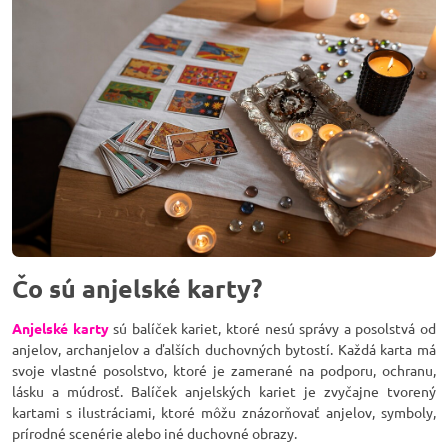
Čo sú anjelské karty?
Anjelské karty
sú balíček kariet, ktoré nesú správy a posolstvá od
anjelov, archanjelov a ďalších duchovných bytostí. Každá karta má
svoje vlastné posolstvo, ktoré je zamerané na podporu, ochranu,
lásku a múdrosť. Balíček anjelských kariet je zvyčajne tvorený
kartami s ilustráciami, ktoré môžu znázorňovať anjelov, symboly,
prírodné scenérie alebo iné duchovné obrazy.