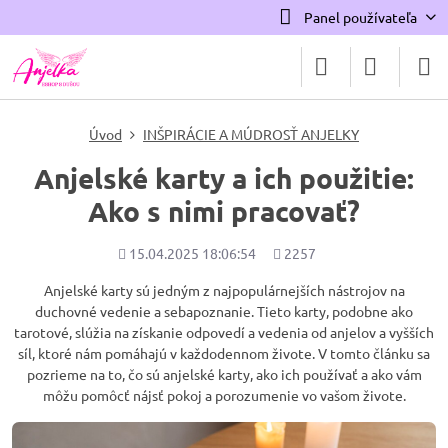
Panel používateľa
Úvod
INŠPIRÁCIE A MÚDROSŤ ANJELKY
Anjelské karty a ich použitie:
Ako s nimi pracovať?
Pridané
Počet
15.04.2025 18:06:54
2257
zobrazení
Anjelské karty sú jedným z najpopulárnejších nástrojov na
duchovné vedenie a sebapoznanie. Tieto karty, podobne ako
tarotové, slúžia na získanie odpovedí a vedenia od anjelov a vyšších
síl, ktoré nám pomáhajú v každodennom živote. V tomto článku sa
pozrieme na to, čo sú anjelské karty, ako ich používať a ako vám
môžu pomôcť nájsť pokoj a porozumenie vo vašom živote.