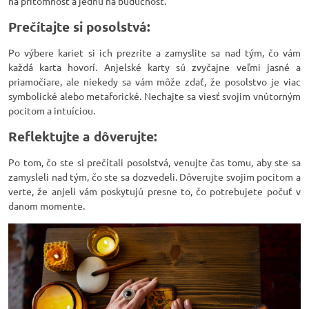
na prítomnosť a jednu na budúcnosť.
Prečítajte si posolstvá:
Po výbere kariet si ich prezrite a zamyslite sa nad tým, čo vám
každá karta hovorí. Anjelské karty sú zvyčajne veľmi jasné a
priamočiare, ale niekedy sa vám môže zdať, že posolstvo je viac
symbolické alebo metaforické. Nechajte sa viesť svojim vnútorným
pocitom a intuíciou.
Reflektujte a dôverujte:
Po tom, čo ste si prečítali posolstvá, venujte čas tomu, aby ste sa
zamysleli nad tým, čo ste sa dozvedeli. Dôverujte svojim pocitom a
verte, že anjeli vám poskytujú presne to, čo potrebujete počuť v
danom momente.