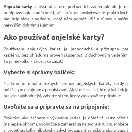
Anjelské karty
sa líšia od tarotu, pretože ich zameranie nie je na
predpovedanie budúcnosti, ale skôr na poskytovanie praktických
rád, inšpirácie a vedenia, ktoré nám pomôžu žiť v súlade s naším
najvyšším dobrým záujmom.
Ako používať anjelské karty?
Používanie anjelských kariet je jednoduché a prístupné pre
každého, bez ohľadu na úroveň skúseností s duchovným vedením.
Tu je niekoľko krokov, ako začať:
Vyberte si správny balíček:
Na trhu je mnoho rôznych druhov anjelských kariet, každý s
unikátnym dizajnom a posolstvami. Ak si nie ste istí, ktorý balíček je
pre vás najvhodnejší, vyberte si ten, ktorý vás vizuálne priťahuje.
Uvoľnite sa a pripravte sa na pripojenie:
Predtým, ako začnete s výkladom kariet, je dôležité karty očistiť
(najlepšie ohňom), uvoľniť sa a zamerať sa na svoju intuíciu. Môžete
si urobiť niekoľko hlbokých nádychov, zapáliť sviečku alebo si pustiť