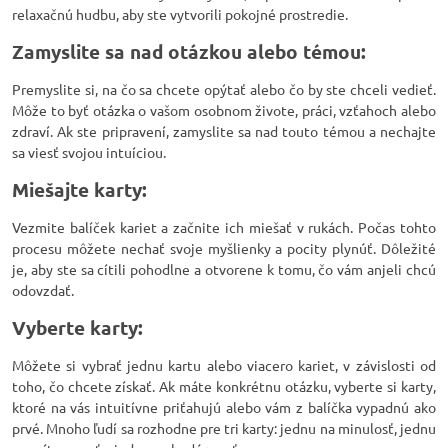
relaxačnú hudbu, aby ste vytvorili pokojné prostredie.
Zamyslite sa nad otázkou alebo témou:
Premyslite si, na čo sa chcete opýtať alebo čo by ste chceli vedieť.
Môže to byť otázka o vašom osobnom živote, práci, vzťahoch alebo
zdraví. Ak ste pripravení, zamyslite sa nad touto témou a nechajte
sa viesť svojou intuíciou.
Miešajte karty:
Vezmite balíček kariet a začnite ich miešať v rukách. Počas tohto
procesu môžete nechať svoje myšlienky a pocity plynúť. Dôležité
je, aby ste sa cítili pohodlne a otvorene k tomu, čo vám anjeli chcú
odovzdať.
Vyberte karty:
Môžete si vybrať jednu kartu alebo viacero kariet, v závislosti od
toho, čo chcete získať. Ak máte konkrétnu otázku, vyberte si karty,
ktoré na vás intuitívne priťahujú alebo vám z balíčka vypadnú ako
prvé. Mnoho ľudí sa rozhodne pre tri karty: jednu na minulosť, jednu