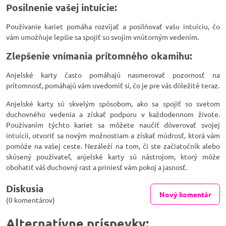
Posilnenie vašej intuície:
Používanie kariet pomáha rozvíjať a posilňovať vašu intuíciu, čo
vám umožňuje lepšie sa spojiť so svojím vnútorným vedením.
Zlepšenie vnímania prítomného okamihu:
Anjelské karty často pomáhajú nasmerovať pozornosť na
prítomnosť, pomáhajú vám uvedomiť si, čo je pre vás dôležité teraz.
Anjelské karty sú skvelým spôsobom, ako sa spojiť so svetom
duchovného vedenia a získať podporu v každodennom živote.
Používaním týchto kariet sa môžete naučiť dôverovať svojej
intuícii, otvoriť sa novým možnostiam a získať múdrosť, ktorá vám
pomôže na vašej ceste. Nezáleží na tom, či ste začiatočník alebo
skúsený používateľ, anjelské karty sú nástrojom, ktorý môže
obohatiť váš duchovný rast a priniesť vám pokoj a jasnosť.
Diskusia
Nový komentár
(0 komentárov)
Alternatívne príspevky: