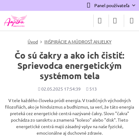
Panel používateľa
Úvod
INŠPIRÁCIE A MÚDROSŤ ANJELKY
Čo sú čakry a ako ich čistiť:
Sprievodca energetickým
systémom tela
Pridané
Počet
02.05.2025 17:54:39
513
zobrazení
V tele každého človeka prúdi energia. V tradičných východných
filozofiách, ako je hinduizmus a budhizmus, sa verí, že táto energia
preteká cez energetické centrá nazývané čakry. Slovo "čakra"
pochádza zo sanskrtu a znamená "koleso" alebo "disk". Tieto
energetické centrá majú zásadný vplyv na naše fyzické,
emocionálne aj duchovné zdravie.