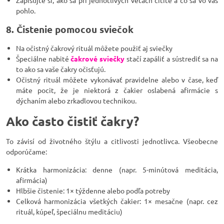
pohlo.
8. Čistenie pomocou sviečok
Na očistný čakrový rituál môžete použiť aj sviečky
Špeciálne nabité
čakrové sviečky
stačí zapáliť a sústrediť sa na
to ako sa vaše čakry očisťujú.
Očistný rituál môžete vykonávať pravidelne alebo v čase, keď
máte pocit, že je niektorá z čakier oslabená afirmácie s
dýchaním alebo zrkadlovou technikou.
Ako často čistiť čakry?
To závisí od životného štýlu a citlivosti jednotlivca. Všeobecne
odporúčame:
Krátka harmonizácia: denne (napr. 5-minútová meditácia,
afirmácia)
Hlbšie čistenie: 1× týždenne alebo podľa potreby
Celková harmonizácia všetkých čakier: 1× mesačne (napr. cez
rituál, kúpeľ, špeciálnu meditáciu)