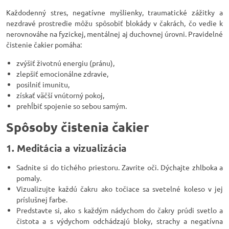
Každodenný stres, negatívne myšlienky, traumatické zážitky a
nezdravé prostredie môžu spôsobiť blokády v čakrách, čo vedie k
nerovnováhe na fyzickej, mentálnej aj duchovnej úrovni. Pravidelné
čistenie čakier pomáha:
zvýšiť životnú energiu (pránu),
zlepšiť emocionálne zdravie,
posilniť imunitu,
získať väčší vnútorný pokoj,
prehĺbiť spojenie so sebou samým.
Spôsoby čistenia čakier
1. Meditácia a vizualizácia
Sadnite si do tichého priestoru. Zavrite oči. Dýchajte zhlboka a
pomaly.
Vizualizujte každú čakru ako točiace sa svetelné koleso v jej
príslušnej farbe.
Predstavte si, ako s každým nádychom do čakry prúdi svetlo a
čistota a s výdychom odchádzajú bloky, strachy a negatívna