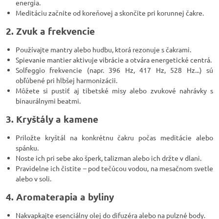
energia.
Meditáciu začnite od koreňovej a skončite pri korunnej čakre.
2. Zvuk a frekvencie
Používajte mantry alebo hudbu, ktorá rezonuje s čakrami.
Spievanie mantier aktivuje vibrácie a otvára energetické centrá.
Solfeggio frekvencie (napr. 396 Hz, 417 Hz, 528 Hz...) sú
obľúbené pri hlbšej harmonizácii.
Môžete si pustiť aj tibetské misy alebo zvukové nahrávky s
binaurálnymi beatmi.
3. Kryštály a kamene
Priložte kryštál na konkrétnu čakru počas meditácie alebo
spánku.
Noste ich pri sebe ako šperk, talizman alebo ich držte v dlani.
Pravidelne ich čistite – pod tečúcou vodou, na mesačnom svetle
alebo v soli.
4. Aromaterapia a byliny
Nakvapkajte esenciálny olej do difuzéra alebo na pulzné body.