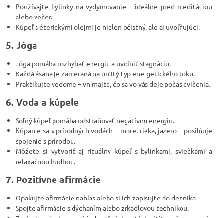
Používajte bylinky na vydymovanie – ideálne pred meditáciou
alebo večer.
Kúpeľ s éterickými olejmi je nielen očistný, ale aj uvoľňujúci.
5. Jóga
Jóga pomáha rozhýbať energiu a uvoľniť stagnáciu.
Každá ásana je zameraná na určitý typ energetického toku.
Praktikujte vedome – vnímajte, čo sa vo vás deje počas cvičenia.
6. Voda a kúpele
Soľný kúpeľ pomáha odstraňovať negatívnu energiu.
Kúpanie sa v prírodných vodách – more, rieka, jazero – posilňuje
spojenie s prírodou.
Môžete si vytvoriť aj rituálny kúpeľ s bylinkami, sviečkami a
relaxačnou hudbou.
7. Pozitívne afirmácie
Opakujte afirmácie nahlas alebo si ich zapisujte do denníka.
Spojte afirmácie s dýchaním alebo zrkadlovou technikou.
Zapisujte si, ako sa pri jednotlivých vetách cítite a čo sa vo vás