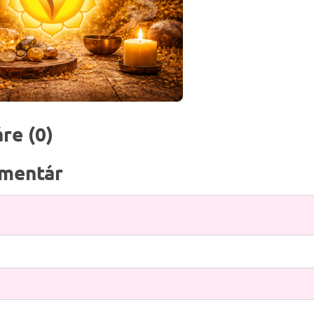
re (0)
mentár