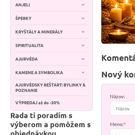
ANJELI
ŠPERKY
KRYŠTÁLY A MINERÁLY
SPIRITUALITA
Komentá
AJURVÉDA
Nový ko
KAMENE A SYMBOLIKA
AJURVÉDSKY REŠTART: BYLINKY &
POZNANIE
Názov:
VÝPREDAJ až do -30%
Rada ti poradím s
výberom a pomôžem s
Meno:
*
objednávkou