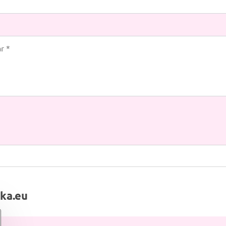
*
lka.eu