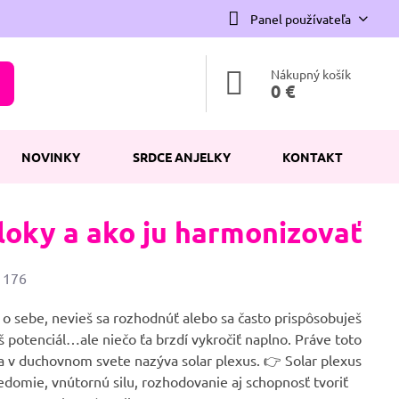
Panel používateľa
Nákupný košík
0 €
NOVINKY
SRDCE ANJELKY
KONTAKT
loky a ako ju harmonizovať
očet
176
obrazení
 o sebe, nevieš sa rozhodnúť alebo sa často prispôsobuješ
 potenciál…ale niečo ťa brzdí vykročiť naplno. Práve toto
sa v duchovnom svete nazýva solar plexus. 👉 Solar plexus
domie, vnútornú silu, rozhodovanie aj schopnosť tvoriť