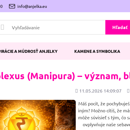
00
info@anjelka.eu
Hľadať
PIRÁCIE A MÚDROSŤ ANJELKY
KAMENE A SYMBOLIKA
plexus (Manipura) – význam, b
Pridané
P
11.05.2026 14:09:07
z
Máš pocit, že pochybuješ
iným? Možno cítiš, že máš
môže súvisieť s tým, čo 
ovplyvňuje naše sebave