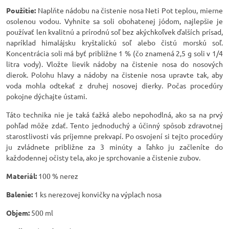
Použitie:
Naplňte nádobu na čistenie nosa Neti Pot teplou, mierne
osolenou vodou. Vyhnite sa soli obohatenej jódom, najlepšie je
používať len kvalitnú a prírodnú soľ bez akýchkoľvek ďalších prísad,
napríklad himalájsku kryštalickú soľ alebo čistú morskú soľ.
Koncentrácia soli má byť približne 1 % (čo znamená 2,5 g soli v 1/4
litra vody). Vložte lievik nádoby na čistenie nosa do nosových
dierok. Polohu hlavy a nádoby na čistenie nosa upravte tak, aby
voda mohla odtekať z druhej nosovej dierky. Počas procedúry
pokojne dýchajte ústami.
Táto technika nie je taká ťažká alebo nepohodlná, ako sa na prvý
pohľad môže zdať. Tento jednoduchý a účinný spôsob zdravotnej
starostlivosti vás príjemne prekvapí. Po osvojení si tejto procedúry
ju zvládnete približne za 3 minúty a ľahko ju začleníte do
každodennej očisty tela, ako je sprchovanie a čistenie zubov.
Materiál:
100 % nerez
Balenie:
1 ks nerezovej konvičky na výplach nosa
Objem:
500 ml