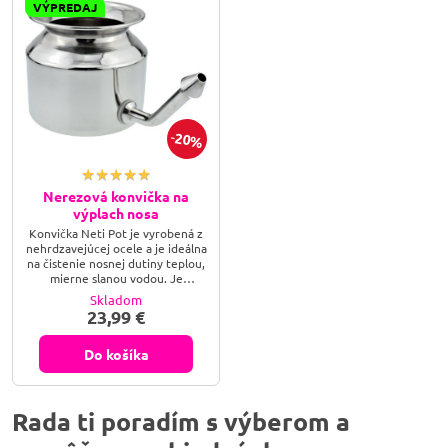
VÝPREDAJ
20%
Nerezová konvička na
výplach nosa
Konvička Neti Pot je vyrobená z
nehrdzavejúcej ocele a je ideálna
na čistenie nosnej dutiny teplou,
mierne slanou vodou. Je
vyrobená z čistej nerezovej
Skladom
ocele. Preto je veľmi stabilná a
23,99 €
má dlhú životnosť. S
odnímateľným lievikom.
Do košíka
Rada ti poradím s výberom a