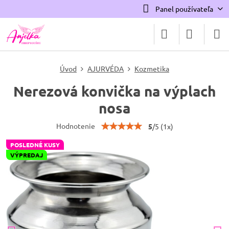
Panel používateľa
Úvod
AJURVÉDA
Kozmetika
Nerezová konvička na výplach
nosa
Hodnotenie
5
/
5
(
1
x)
POSLEDNÉ KUSY
VÝPREDAJ