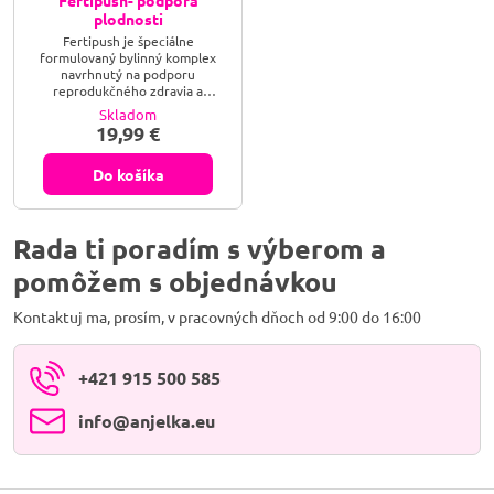
Fertipush- podpora
plodnosti
Fertipush je špeciálne
formulovaný bylinný komplex
navrhnutý na podporu
reprodukčného zdravia a
plodnosti. Tento doplnok
Skladom
obsahuje kombináciu tradičných
19,99 €
ajurvédskych bylín, ktoré sú
známe svojimi pozitívnymi
účinkami na zdravie
Do košíka
reprodukčného systému.
Rada ti poradím s výberom a
pomôžem s objednávkou
Kontaktuj ma, prosím, v pracovných dňoch od 9:00 do 16:00
+421 915 500 585
info​@anjelka​.eu