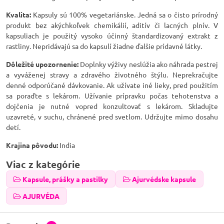
Kvalita:
Kapsuly sú 100% vegetariánske. Jedná sa o čisto prírodný
produkt bez akýchkoľvek chemikálií, aditív či lacných plnív. V
kapsuliach je použitý vysoko účinný štandardizovaný extrakt z
rastliny. Nepridávajú sa do kapsulí žiadne ďalšie prídavné látky.
Dôležité upozornenie:
Doplnky výživy neslúžia ako náhrada pestrej
a vyváženej stravy a zdravého životného štýlu. Neprekračujte
denné odporúčané dávkovanie. Ak užívate iné lieky, pred použitím
sa poraďte s lekárom. Užívanie prípravku počas tehotenstva a
dojčenia je nutné vopred konzultovať s lekárom. Skladujte
uzavreté, v suchu, chránené pred svetlom. Udržujte mimo dosahu
detí.
Krajina pôvodu:
India
Viac z kategórie
Kapsule, prášky a pastilky
Ajurvédske kapsule
AJURVÉDA