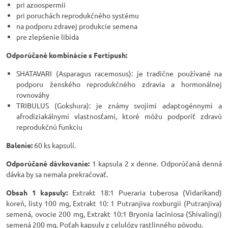
pri azoospermii
pri poruchách reprodukčného systému
na podporu zdravej produkcie semena
pre zlepšenie libida
Odporúčané kombinácie s Fertipush:
SHATAVARI (Asparagus racemosus): je tradične používané na
podporu ženského reprodukčného zdravia a hormonálnej
rovnováhy
TRIBULUS (Gokshura): je známy svojimi adaptogénnymi a
afrodiziakálnymi vlastnosťami, ktoré môžu podporiť zdravú
reprodukčnú funkciu
Balenie:
60 ks kapsulí.
Odporúčané dávkovanie:
1 kapsula 2 x denne. Odporúčaná denná
dávka by sa nemala prekračovať.
Obsah 1 kapsuly:
Extrakt 18:1 Pueraria tuberosa (Vidarikand)
koreň, listy 100 mg, Extrakt 10: 1 Putranjiva roxburgii (Putranjiva)
semená, ovocie 200 mg, Extrakt 10:1 Bryonia laciniosa (Shivalingi)
semená 200 mg. Poťah kapsuly z celulózy rastlinného pôvodu.