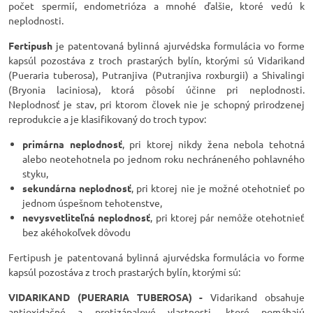
počet spermií, endometrióza a mnohé ďalšie, ktoré vedú k
neplodnosti.
Fertipush
je patentovaná bylinná ajurvédska formulácia vo forme
kapsúl pozostáva z troch prastarých bylín, ktorými sú Vidarikand
(Pueraria tuberosa), Putranjiva (Putranjiva roxburgii) a Shivalingi
(Bryonia laciniosa), ktorá pôsobí účinne pri neplodnosti.
Neplodnosť je stav, pri ktorom človek nie je schopný prirodzenej
reprodukcie a je klasifikovaný do troch typov:
primárna neplodnosť
, pri ktorej nikdy žena nebola tehotná
alebo neotehotnela po jednom roku nechráneného pohlavného
styku,
sekundárna neplodnosť
, pri ktorej nie je možné otehotnieť po
jednom úspešnom tehotenstve,
nevysvetliteľná neplodnosť
, pri ktorej pár nemôže otehotnieť
bez akéhokoľvek dôvodu
Fertipush je patentovaná bylinná ajurvédska formulácia vo forme
kapsúl pozostáva z troch prastarých bylín, ktorými sú:
VIDARIKAND (PUERARIA TUBEROSA) -
Vidarikand obsahuje
antioxidačné a protizápalové vlastnosti, ktoré pomáhajú