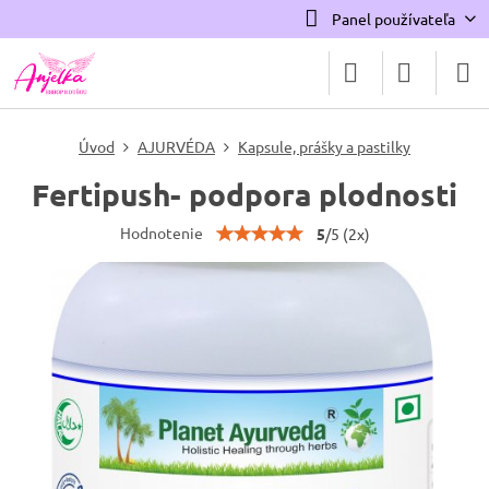
Panel používateľa
Úvod
AJURVÉDA
Kapsule, prášky a pastilky
Fertipush- podpora plodnosti
Hodnotenie
5
/
5
(
2
x)