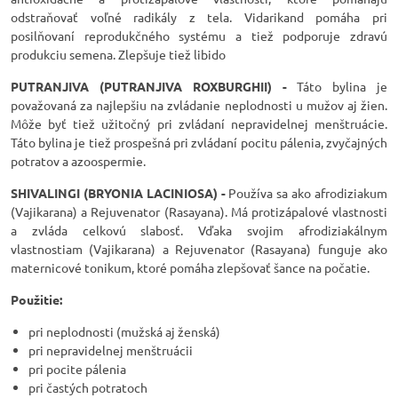
odstraňovať voľné radikály z tela. Vidarikand pomáha pri
posilňovaní reprodukčného systému a tiež podporuje zdravú
produkciu semena. Zlepšuje tiež libido
PUTRANJIVA (PUTRANJIVA ROXBURGHII) -
Táto bylina je
považovaná za najlepšiu na zvládanie neplodnosti u mužov aj žien.
Môže byť tiež užitočný pri zvládaní nepravidelnej menštruácie.
Táto bylina je tiež prospešná pri zvládaní pocitu pálenia, zvyčajných
potratov a azoospermie.
SHIVALINGI (BRYONIA LACINIOSA) -
Používa sa ako afrodiziakum
(Vajikarana) a Rejuvenator (Rasayana). Má protizápalové vlastnosti
a zvláda celkovú slabosť. Vďaka svojim afrodiziakálnym
vlastnostiam (Vajikarana) a Rejuvenator (Rasayana) funguje ako
maternicové tonikum, ktoré pomáha zlepšovať šance na počatie.
Použitie:
pri neplodnosti (mužská aj ženská)
pri nepravidelnej menštruácii
pri pocite pálenia
pri častých potratoch