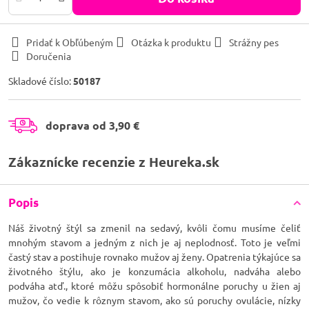
Pridať k Obľúbeným
Otázka k produktu
Strážny pes
Doručenia
Skladové číslo:
50187
doprava od 3,90 €
Zákaznícke recenzie z Heureka.sk
Popis
Náš životný štýl sa zmenil na sedavý, kvôli čomu musíme čeliť
mnohým stavom a jedným z nich je aj neplodnosť. Toto je veľmi
častý stav a postihuje rovnako mužov aj ženy. Opatrenia týkajúce sa
životného štýlu, ako je konzumácia alkoholu, nadváha alebo
podváha atď., ktoré môžu spôsobiť hormonálne poruchy u žien aj
mužov, čo vedie k rôznym stavom, ako sú poruchy ovulácie, nízky