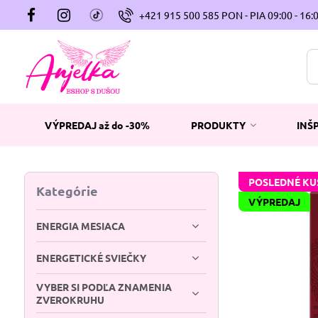
+421 915 500 585 PON - PIA 09:00 - 16:
VÝPREDAJ až do -30%
PRODUKTY
INŠ
POSLEDNÉ KU
Kategórie
VÝPREDAJ
ENERGIA MESIACA
ENERGETICKÉ SVIEČKY
VYBER SI PODĽA ZNAMENIA
ZVEROKRUHU