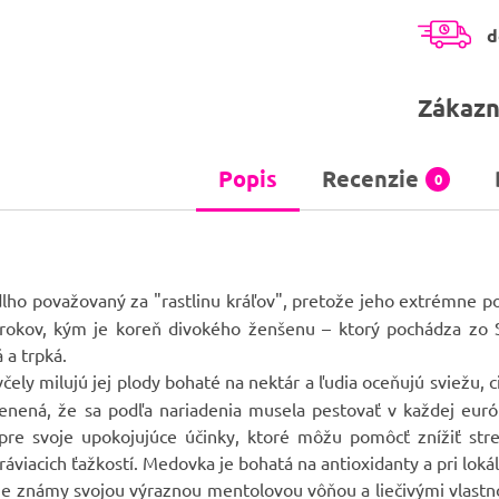
d
Zákazn
Popis
Recenzie
0
lho považovaný za "rastlinu kráľov", pretože jeho extrémne p
 rokov, kým je koreň divokého ženšenu – ktorý pochádza zo S
 a trpká.
čely milujú jej plody bohaté na nektár a ľudia oceňujú sviežu, 
enená, že sa podľa nariadenia musela pestovať v každej európ
pre svoje upokojujúce účinky, ktoré môžu pomôcť znížiť str
áviacich ťažkostí. Medovka je bohatá na antioxidanty a pri lokál
je známy svojou výraznou mentolovou vôňou a liečivými vlastnosť