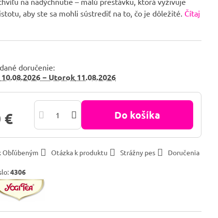
hvíľu na nadýchnutie – malú prestávku, ktorá vyživuje
stotu, aby ste sa mohli sústrediť na to, čo je dôležité.
Čítaj
dané doručenie:
10.08.2026 −
Utorok
11.08.2026
Do košíka
 €
 k Obľúbeným
Otázka k produktu
Strážny pes
Doručenia
slo:
4306