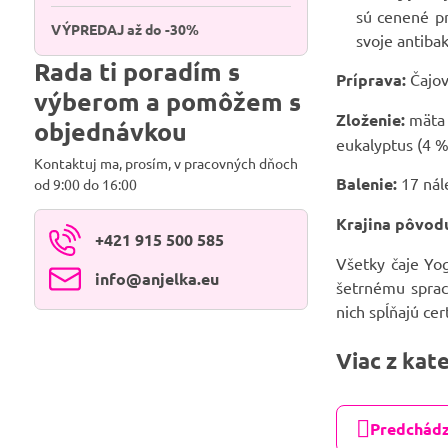
sú cenené pr
VÝPREDAJ až do -30%
svoje antiba
Rada ti poradím s
Príprava:
Čajov
výberom a pomôžem s
Zloženie:
mäta 
objednávkou
eukalyptus (4 %
Kontaktuj ma, prosím, v pracovných dňoch
Balenie:
17 nál
od 9:00 do 16:00
Krajina pôvod
+421 915 500 585
Všetky čaje Yog
info​@anjelka​.eu
šetrnému spraco
nich spĺňajú cert
Viac z kat
Predchádz