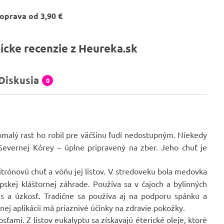
oprava od 3,90 €
ícke recenzie z Heureka.sk
Diskusia
0
omalý rast ho robil pre väčšinu ľudí nedostupným. Niekedy
evernej Kórey – úplne pripravený na zber. Jeho chuť je
citrónovú chuť a vôňu jej listov. V stredoveku bola medovka
skej kláštornej záhrade. Používa sa v čajoch a bylinných
es a úzkosť. Tradične sa používa aj na podporu spánku a
nej aplikácii má priaznivé účinky na zdravie pokožky.
ami. Z listov eukalyptu sa získavajú éterické oleje, ktoré