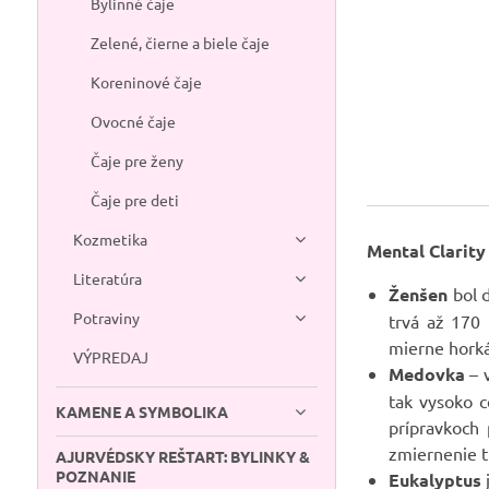
Bylinné čaje
Zelené, čierne a biele čaje
Koreninové čaje
Ovocné čaje
Čaje pre ženy
Čaje pre deti
Kozmetika
Mental Clarity
Literatúra
Ženšen
bol d
Potraviny
trvá až 170
mierne horká
VÝPREDAJ
Medovka
– v
tak vysoko c
KAMENE A SYMBOLIKA
prípravkoch 
zmiernenie tr
AJURVÉDSKY REŠTART: BYLINKY &
POZNANIE
Eukalyptus