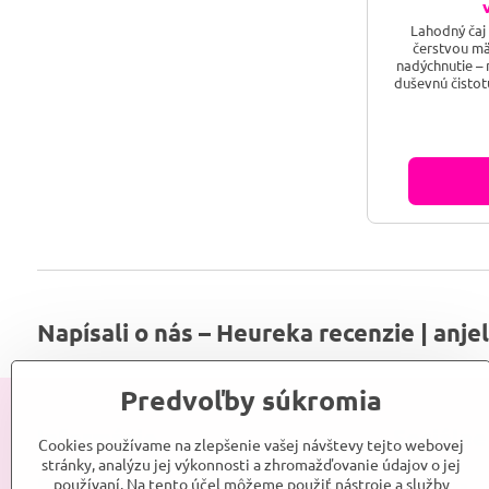
Lahodný čaj
čerstvou mä
nadýchnutie – 
duševnú čistotu
Napísali o nás – Heureka recenzie | anje
Predvoľby súkromia
Informácie
Sociálne
Cookies používame na zlepšenie vašej návštevy tejto webovej
stránky, analýzu jej výkonnosti a zhromažďovanie údajov o jej
používaní. Na tento účel môžeme použiť nástroje a služby
Srdce Anjelky
Anjelka