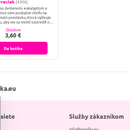
vreciek
(4306)
 so ženšenom, eukalyptom a
tou vám poskytne chvíľu na
malú prestávku, ktorá vyživuje
, aby ste sa mohli sústrediť na
to, čo je dôležité.
Skladom
3,60 €
Do košíka
lka.eu
 siete
Služby zákazníkom
info@anjelka.eu