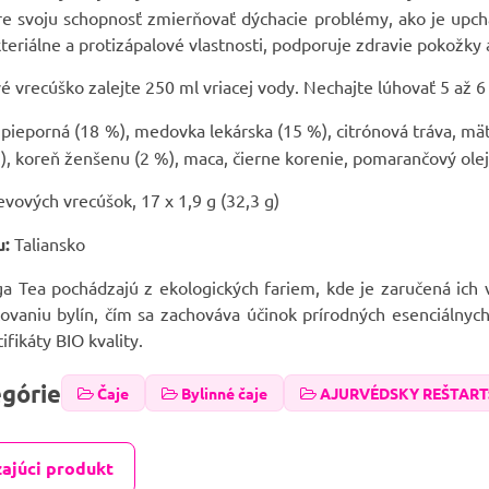
e svoju schopnosť zmierňovať dýchacie problémy, ako je upchati
kteriálne a protizápalové vlastnosti, podporuje zdravie pokožky 
é vrecúško zalejte 250 ml vriacej vody. Nechajte lúhovať 5 až 6 
pieporná (18 %), medovka lekárska (15 %), citrónová tráva, mäta
), koreň ženšenu (2 %), maca, čierne korenie, pomarančový ole
evových vrecúšok, 17 x 1,9 g (32,3 g)
u:
Taliansko
a Tea pochádzajú z ekologických fariem, kde je zaručená ich 
vaniu bylín, čím sa zachováva účinok prírodných esenciálnych o
ifikáty BIO kvality.
egórie
Čaje
Bylinné čaje
AJURVÉDSKY REŠTART:
ajúci produkt