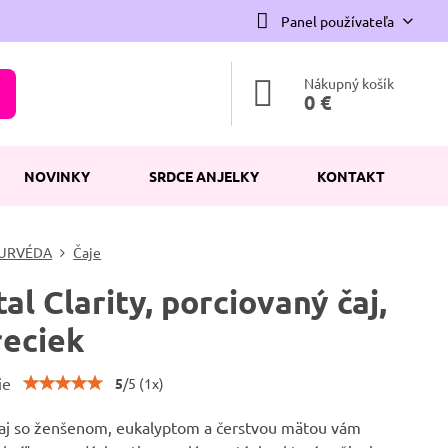
Panel používateľa
Nákupný košík
0 €
NOVINKY
SRDCE ANJELKY
KONTAKT
URVÉDA
Čaje
al Clarity, porciovaný čaj,
reciek
ie
5
/
5
(
1
x)
aj so ženšenom, eukalyptom a čerstvou mätou vám