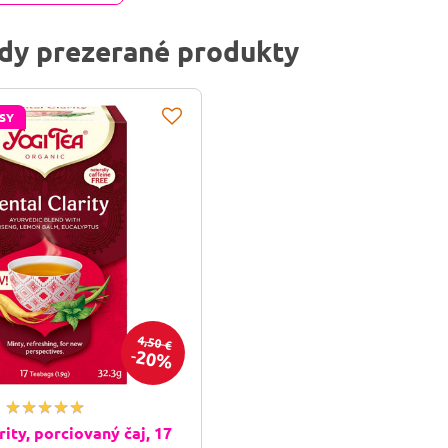
dy prezerané produkty
SY
4,50 €
20%
rity, porciovaný čaj, 17