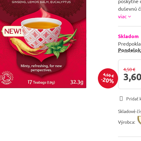
poskytne c
duševnú či
viac
Skladom
Predpokla
Pondelok
4,50 €
3,60
4,50 €
20%
Pridať
Skladové čí
Výrobca: