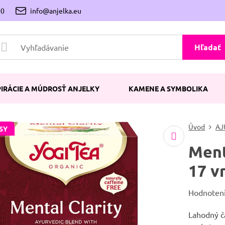
00
info@anjelka.eu
Hľadať
PIRÁCIE A MÚDROSŤ ANJELKY
KAMENE A SYMBOLIKA
Úvod
AJ
SY
Ment
17 v
Hodnoten
Lahodný č