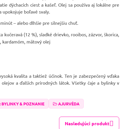
e dýchacích ciest a kašeľ. Olej sa používa aj lokálne pre
a upokojuje boľavé svaly.
minút – alebo dlhšie pre silnejšiu chuť.
 kučeravá (12 %), sladké drievko, rooibos, zázvor, škorica,
j, kardamóm, mätový olej
vysoká kvalita a taktiež účinok. Ten je zabezpečený vďaka
lejov a ďalších prírodných látok. Všetky čaje a bylinky v
 BYLINKY & POZNANIE
AJURVÉDA
Nasledujúci produkt