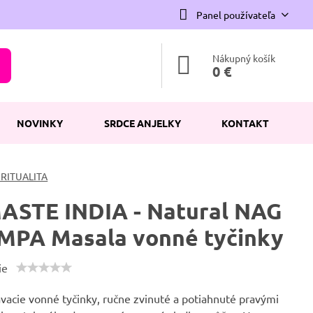
Panel používateľa
Nákupný košík
0 €
NOVINKY
SRDCE ANJELKY
KONTAKT
IRITUALITA
STE INDIA - Natural NAG
PA Masala vonné tyčinky
ie
acie vonné tyčinky, ručne zvinuté a potiahnuté pravými