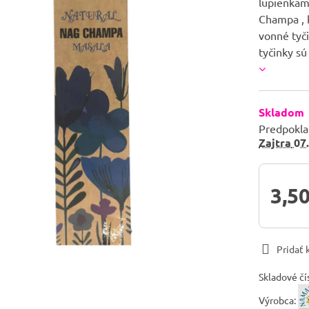
lupienkam
Champa , k
vonné tyč
tyčinky s
Skladom
Predpokla
Zajtra
07.
3,50
Pridať
Skladové čí
Výrobca: