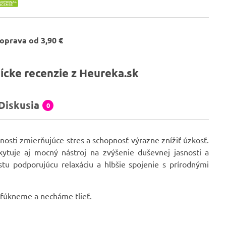
oprava od 3,90 €
ícke recenzie z Heureka.sk
Diskusia
0
osti zmierňujúce stres a schopnosť výrazne znížiť úzkosť.
kytuje aj mocný nástroj na zvýšenie duševnej jasnosti a
tu podporujúcu relaxáciu a hlbšie spojenie s prírodnými
sfúkneme a necháme tlieť.