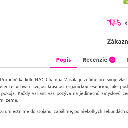
d
Zákazn
Popis
Recenzie
0
Prírodné kadidlo NAG Champa Masala je známe pre svoje vlastn
ielenže uchváti svojou krásnou organickou esenciou, ale pos
pokoja. Každý variant vás pozýva na jedinečnú zmyslovú ces
ami zeme.
ku umiestnime do stojanu, zapálime, po niekoľkých sekundách 