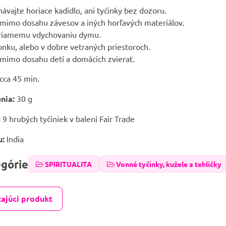
ávajte horiace kadidlo, ani tyčinky bez dozoru.
mimo dosahu závesov a iných horľavých materiálov.
priamemu vdychovaniu dymu.
onku, alebo v dobre vetraných priestoroch.
mimo dosahu detí a domácich zvierat.
cca 45 min.
nia:
30 g
:
9 hrubých tyčiniek v balení Fair Trade
u:
India
egórie
SPIRITUALITA
Vonné tyčinky, kužele a tehličky
ajúci produkt