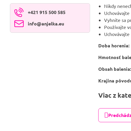
Nikdy nenech
+421 915 500 585
Uchovávajte 
Vyhnite sa 
info​@anjelka​.eu
Používajte v
Uchovávajte 
Doba horenia:
Hmotnosť bale
Obsah balenia
Krajina pôvod
Viac z kat
Predchádz