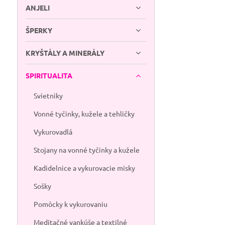
ANJELI
ŠPERKY
KRYŠTÁLY A MINERÁLY
SPIRITUALITA
Svietniky
Vonné tyčinky, kužele a tehličky
Vykurovadlá
Stojany na vonné tyčinky a kužele
Kadidelnice a vykurovacie misky
Sošky
Pomôcky k vykurovaniu
Meditačné vankúše a textilné