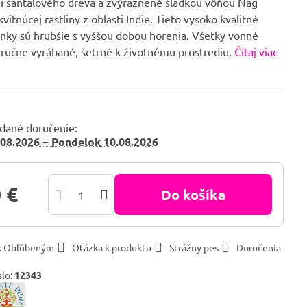
i santalového dreva a zvýraznené sladkou vôňou Nag
vitnúcej rastliny z oblasti Indie. Tieto vysoko kvalitné
inky sú hrubšie s vyššou dobou horenia. Všetky vonné
ú ručne vyrábané, šetrné k životnému prostrediu.
Čítaj viac
dané doručenie:
08.2026 −
Pondelok
10.08.2026
 €
Do košíka
 k Obľúbeným
Otázka k produktu
Strážny pes
Doručenia
slo:
12343