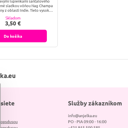
avými lupienkami santalového
nené sladkou vôňou Nag Champa
liny z oblasti Indie. Tieto vysoko
é tyčinky sú hrubšie s vyššou
Skladom
čne
3,50 €
trné k životnému prostrediu.
Do košíka
lka.eu
 siete
Služby zákazníkom
info@anjelka.eu
hopsdusou
PO - PIA 09:00 - 16:00
hopsdusou
+421 915 500 585