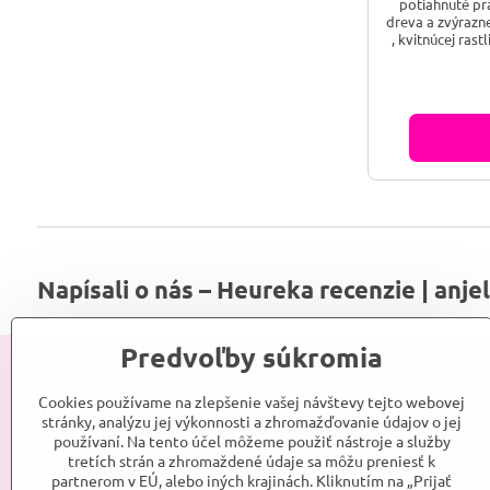
potiahnuté pr
dreva a zvýraz
, kvitnúcej rast
kvalitné vonn
dobou horenia. Všetky vonné tyčinky sú ru
vyrábané, še
Napísali o nás – Heureka recenzie | anje
Predvoľby súkromia
Informácie
Sociálne
Cookies používame na zlepšenie vašej návštevy tejto webovej
stránky, analýzu jej výkonnosti a zhromažďovanie údajov o jej
používaní. Na tento účel môžeme použiť nástroje a služby
Srdce Anjelky
Anjelka
tretích strán a zhromaždené údaje sa môžu preniesť k
Kontakt
Anjelkaes
partnerom v EÚ, alebo iných krajinách. Kliknutím na „Prijať
Obchodné podmienky
Anjelkaes