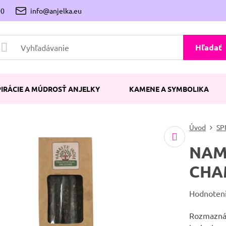
00
info@anjelka.eu
Hľadať
PIRÁCIE A MÚDROSŤ ANJELKY
KAMENE A SYMBOLIKA
Úvod
SP
NAMA
CHAM
Hodnoten
Rozmaznáv