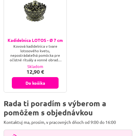
Kadidelnica LOTOS - Ø 7 cm
Kovová kadidelnica v tvare
lotosového kvetu,
nepostrádateľná pomôcka pre
očistné rituály a vonné obrady.
Kadidelnica sa používa
Skladom
predovšetkým na vykurovanie na
12,90 €
uhlíku, na pálenie všetkých
druhov vykurovadiel, bylín,
vonných driev, živíc, a
Do košíka
vykurovacích zmesí.
Rada ti poradím s výberom a
pomôžem s objednávkou
Kontaktuj ma, prosím, v pracovných dňoch od 9:00 do 16:00