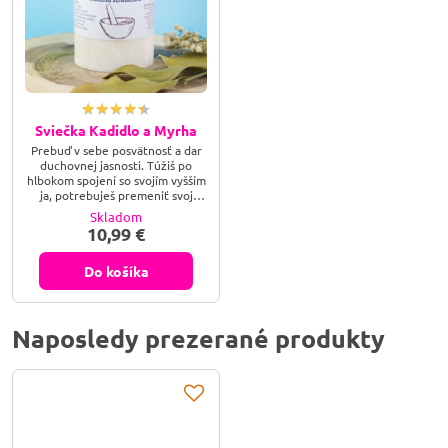
Sviečka Kadidlo a Myrha
Prebuď v sebe posvätnosť a dar
duchovnej jasnosti. Túžiš po
hlbokom spojení so svojím vyšším
ja, potrebuješ premeniť svoj
domov na posvätný chrám kľudu,
Skladom
alebo hľadáš silu starobylých
10,99 €
rituálov na prečistenie mysle a
duše? Sviečka Kadidlo a Myrha je
tvojím energetickým mostom k
Do košíka
nekonečnu – zapáľ jej plameň a
dovoľ tejto vznešenej vibrácii,
aby povzniesla tvoje vedomie,
rozptýlila každú stopu...
Naposledy prezerané produkty