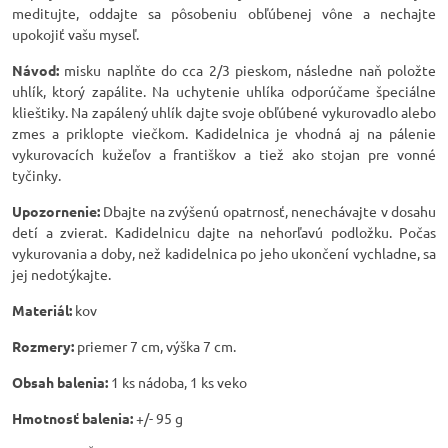
meditujte, oddajte sa pôsobeniu obľúbenej vône a nechajte
upokojiť vašu myseľ.
Návod:
misku naplňte do cca 2/3 pieskom, následne naň položte
uhlík, ktorý zapálite. Na uchytenie uhlíka odporúčame špeciálne
klieštiky. Na zapálený uhlík dajte svoje obľúbené vykurovadlo alebo
zmes a priklopte viečkom. Kadidelnica je vhodná aj na pálenie
vykurovacích kužeľov a františkov a tiež ako stojan pre vonné
tyčinky.
Upozornenie:
Dbajte na zvýšenú opatrnosť, nenechávajte v dosahu
detí a zvierat. Kadidelnicu dajte na nehorľavú podložku. Počas
vykurovania a doby, než kadidelnica po jeho ukončení vychladne, sa
jej nedotýkajte.
Materiál:
kov
Rozmery:
priemer 7 cm, výška 7 cm.
Obsah balenia:
1 ks nádoba, 1 ks veko
Hmotnosť balenia:
+/- 95 g