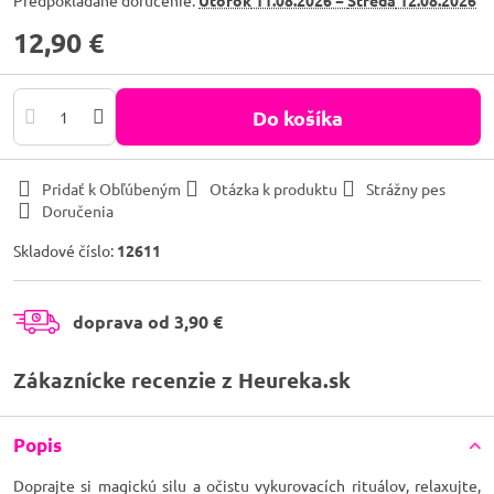
Predpokladané doručenie:
Utorok
11.08.2026 −
Streda
12.08.2026
12,90 €
Do košíka
Pridať k Obľúbeným
Otázka k produktu
Strážny pes
Doručenia
Skladové číslo:
12611
doprava od 3,90 €
Zákaznícke recenzie z Heureka.sk
Popis
Doprajte si magickú silu a očistu vykurovacích rituálov, relaxujte,