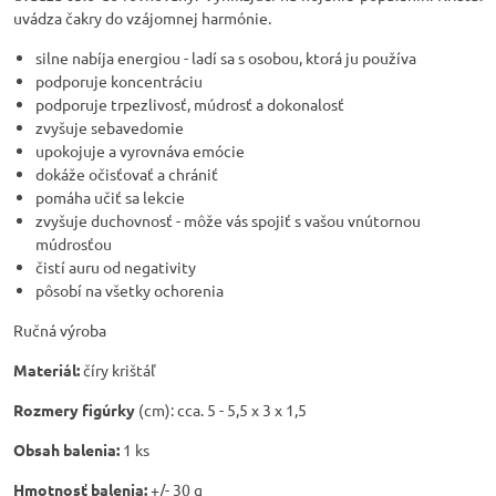
uvádza čakry do vzájomnej harmónie.
silne nabíja energiou - ladí sa s osobou, ktorá ju používa
podporuje koncentráciu
podporuje trpezlivosť, múdrosť a dokonalosť
zvyšuje sebavedomie
upokojuje a vyrovnáva emócie
dokáže očisťovať a chrániť
pomáha učiť sa lekcie
zvyšuje duchovnosť - môže vás spojiť s vašou vnútornou
múdrosťou
čistí auru od negativity
pôsobí na všetky ochorenia
Ručná výroba
Materiál:
číry krištáľ
Rozmery figúrky
(cm): cca. 5 - 5,5 x 3 x 1,5
Obsah balenia:
1 ks
Hmotnosť balenia:
+/- 30 g