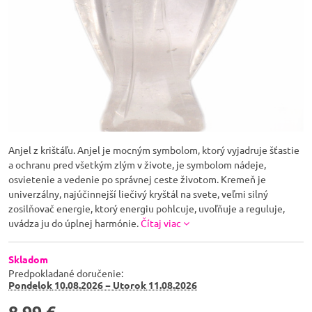
Anjel z krištáľu. Anjel je mocným symbolom, ktorý vyjadruje šťastie
a ochranu pred všetkým zlým v živote, je symbolom nádeje,
osvietenie a vedenie po správnej ceste životom. Kremeň je
univerzálny, najúčinnejší liečivý kryštál na svete, veľmi silný
zosilňovač energie, ktorý energiu pohlcuje, uvoľňuje a reguluje,
uvádza ju do úplnej harmónie.
Čítaj viac
Skladom
Predpokladané doručenie:
Pondelok
10.08.2026 −
Utorok
11.08.2026
8,99 €