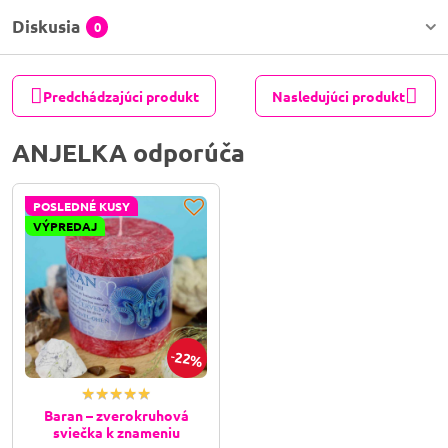
Diskusia
0
Predchádzajúci produkt
Nasledujúci produkt
ANJELKA odporúča
POSLEDNÉ KUSY
VÝPREDAJ
22%
Baran – zverokruhová
sviečka k znameniu