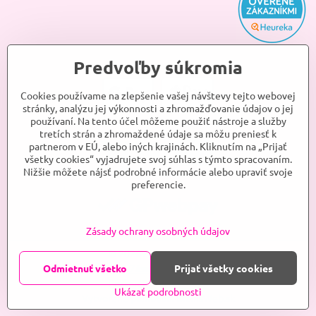
Predvoľby súkromia
Cookies používame na zlepšenie vašej návštevy tejto webovej
stránky, analýzu jej výkonnosti a zhromažďovanie údajov o jej
používaní. Na tento účel môžeme použiť nástroje a služby
tretích strán a zhromaždené údaje sa môžu preniesť k
partnerom v EÚ, alebo iných krajinách. Kliknutím na „Prijať
všetky cookies“ vyjadrujete svoj súhlas s týmto spracovaním.
Nižšie môžete nájsť podrobné informácie alebo upraviť svoje
preferencie.
Zásady ochrany osobných údajov
©
2026
ANJELKA, s.r.o.
Predvoľby súkromia
Odmietnuť všetko
Zásady ochrany osobných údajov
Prijať všetky cookies
Podmienky používania
Ukázať podrobnosti
Vytvorené pomocou:
BiznisWeb.sk