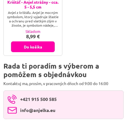
Krištáľ - Anjel strážny - cca.
5 - 5,5 cm
Anjel z krištáľu. Anjel je mocným
symbolom, ktorý vyjadruje šťastie
a ochranu pred všetkým zlým v
živote, je symbolom nádeje,
osvietenie a vedenie po správnej
Skladom
ceste životom. Kremeň je
8,99 €
univerzálny, najúčinnejší liečivý
kryštál na svete, veľmi silný
zosilňovač energie, ktorý
Do košíka
energiu pohlcuje, uvoľňuje a
reguluje, uvádza ju do úplnej
harmónie.
Rada ti poradím s výberom a
pomôžem s objednávkou
Kontaktuj ma, prosím, v pracovných dňoch od 9:00 do 16:00
+421 915 500 585
info​@anjelka​.eu