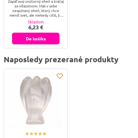
Zapáľ svoj vnútorný oheň a kráčaj
za víťazstvom. Máš v sebe
nespútaný oheň, ktorý chce
meniť svet, ale niekedy cítiš, že
tvoj drajv naráža na stenu alebo
Skladom
prehorieva do únavy? Prebuď v
6,23 €
sebe silu prvého znamenia
zverokruhu a premeň svoj
nepokoj na víťaznú energiu,
Do košíka
ktorá ťa dovedie k cieľu.
Naposledy prezerané produkty