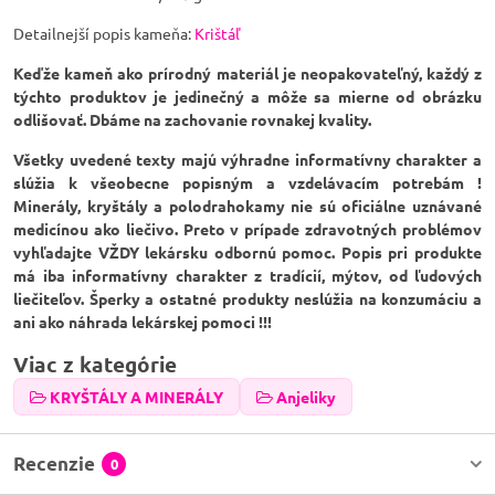
Detailnejší popis kameňa:
Krištáľ
Keďže kameň ako prírodný materiál je neopakovateľný, každý z
týchto produktov je jedinečný a môže sa mierne od obrázku
odlišovať. Dbáme na zachovanie rovnakej kvality.
Všetky uvedené texty majú výhradne informatívny charakter a
slúžia k všeobecne popisným a vzdelávacím potrebám !
Minerály, kryštály a polodrahokamy nie sú oficiálne uznávané
medicínou ako liečivo. Preto v prípade zdravotných problémov
vyhľadajte VŽDY lekársku odbornú pomoc. Popis pri produkte
má iba informatívny charakter z tradícií, mýtov, od ľudových
liečiteľov. Šperky a ostatné produkty neslúžia na konzumáciu a
ani ako náhrada lekárskej pomoci !!!
Viac z kategórie
KRYŠTÁLY A MINERÁLY
Anjeliky
Recenzie
0