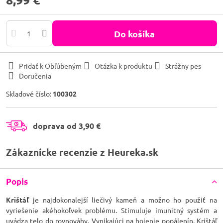
Do košíka
Pridať k Obľúbeným
Otázka k produktu
Strážny pes
Doručenia
Skladové číslo:
100302
doprava od 3,90 €
Zákaznícke recenzie z Heureka.sk
Popis
Krištáľ
je najdokonalejší liečivý kameň a možno ho použiť na
vyriešenie akéhokoľvek problému. Stimuluje imunitný systém a
uvádza telo do rovnováhy. Vynikajúci na hojenie popálenín. Krištáľ