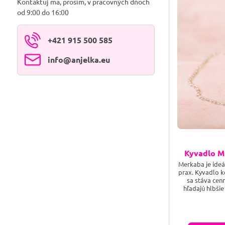
Kontaktuj ma, prosím, v pracovných dňoch
od 9:00 do 16:00
+421 915 500 585
info​@anjelka​.eu
Kyvadlo M
Merkaba je ideá
prax. Kyvadlo k
sa stáva cen
hľadajú hlbši
vedením. Merk
sveta a všetko
sústava rotuj
procesor Svetla