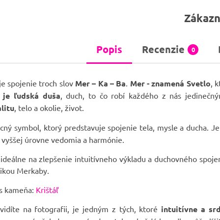
Zákazn
Popis
Recenzie
0
e spojenie troch slov
Mer – Ka – Ba
.
Mer - znamená Svetlo
, 
 je ľudská duša
, duch, to čo robí každého z nás jedineč
litu
, telo a okolie, život.
ný symbol, ktorý predstavuje spojenie tela, mysle a ducha. Je
 vyššej úrovne vedomia a harmónie.
 ideálne na zlepšenie intuitívneho výkladu a duchovného spoj
ikou Merkaby.
is kameňa:
Krištáľ
vidíte na fotografii, je jedným z tých, ktoré
intuitívne a s