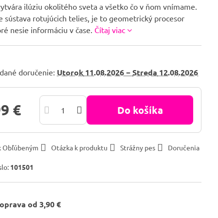
ytvára ilúziu okolitého sveta a všetko čo v ňom vnímame.
 sústava rotujúcich telies, je to geometrický procesor
oré nesie informáciu v čase.
Čítaj viac
dané doručenie:
Utorok
11.08.2026 −
Streda
12.08.2026
99 €
Do košíka
 k Obľúbeným
Otázka k produktu
Strážny pes
Doručenia
slo:
101501
oprava od 3,90 €