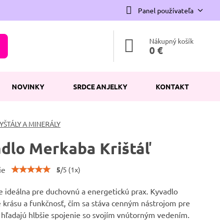
Panel používateľa
Nákupný košík
0 €
NOVINKY
SRDCE ANJELKY
KONTAKT
YŠTÁLY A MINERÁLY
dlo Merkaba Krištáľ
ie
5
/
5
(
1
x)
e ideálna pre duchovnú a energetickú prax. Kyvadlo
 krásu a funkčnosť, čím sa stáva cenným nástrojom pre
í hľadajú hlbšie spojenie so svojím vnútorným vedením.