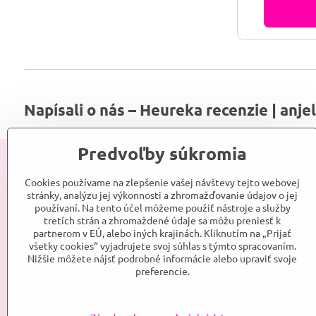
Napísali o nás – Heureka recenzie | anje
Predvoľby súkromia
Informácie
Sociálne
Cookies používame na zlepšenie vašej návštevy tejto webovej
stránky, analýzu jej výkonnosti a zhromažďovanie údajov o jej
používaní. Na tento účel môžeme použiť nástroje a služby
Srdce Anjelky
Anjelka
tretích strán a zhromaždené údaje sa môžu preniesť k
Kontakt
Anjelkaes
partnerom v EÚ, alebo iných krajinách. Kliknutím na „Prijať
Obchodné podmienky
Anjelkaes
všetky cookies“ vyjadrujete svoj súhlas s týmto spracovaním.
Reklamačné podmienky
Nižšie môžete nájsť podrobné informácie alebo upraviť svoje
Doprava a platba
preferencie.
Inšpirácie a múdrosť Anjelky
Odstúpenie od zmluvy