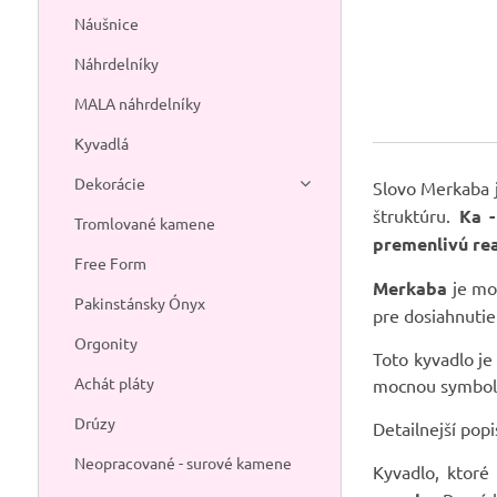
Náušnice
Náhrdelníky
MALA náhrdelníky
Kyvadlá
Dekorácie
Slovo Merkaba j
štruktúru.
Ka -
Tromlované kamene
premenlivú rea
Free Form
Merkaba
je moc
Pakinstánsky Ónyx
pre dosiahnutie
Orgonity
Toto kyvadlo je
Achát pláty
mocnou symbol
Drúzy
Detailnejší pop
Neopracované - surové kamene
Kyvadlo, ktoré 