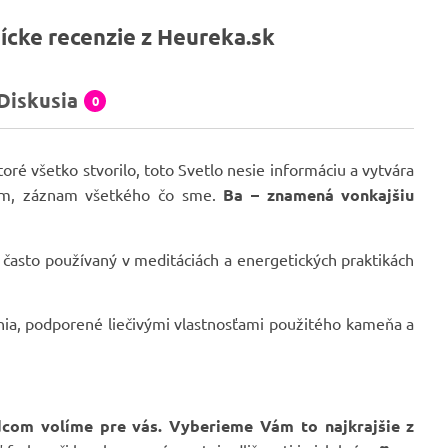
ícke recenzie z Heureka.sk
Diskusia
0
ktoré všetko stvorilo, toto Svetlo nesie informáciu a vytvára
ným, záznam všetkého čo sme.
Ba – znamená vonkajšiu
 často používaný v meditáciách a energetických praktikách
enia, podporené liečivými vlastnosťami použitého kameňa a
rdcom volíme pre vás. Vyberieme Vám to najkrajšie z