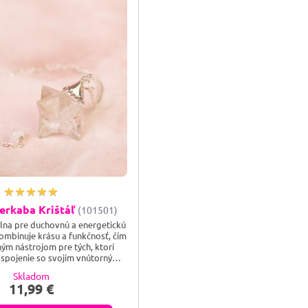
erkaba Krištáľ
(101501)
lna pre duchovnú a energetickú
ombinuje krásu a funkčnosť, čím
ným nástrojom pre tých, ktorí
e spojenie so svojím vnútorným
aba vytvára ilúziu okolitého
Skladom
 čo v ňom vnímame. Merkaba je
11,99 €
úcich telies, je to geometrický
, ktoré nesie informáciu v čase.