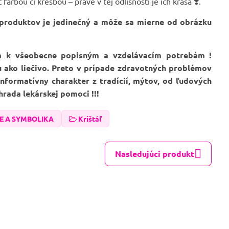
rbou či kresbou – práve v tej odlišnosti je ich krása ❣️.
 produktov je jedinečný a môže sa mierne od obrázku
ia k všeobecne popisným a vzdelávacím potrebám !
u ako liečivo. Preto v prípade zdravotných problémov
formatívny charakter z tradícií, mýtov, od ľudových
hrada lekárskej pomoci !!!
 A SYMBOLIKA
Krištáľ
Nasledujúci produkt