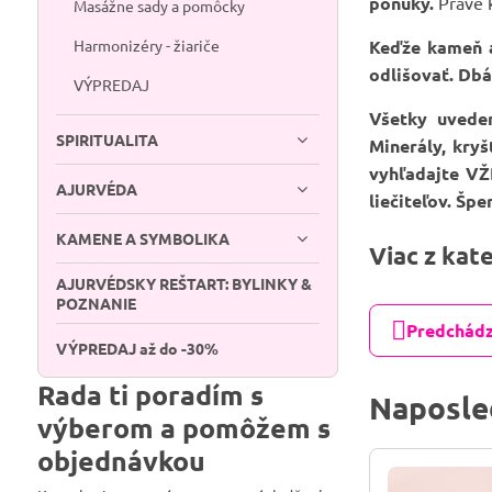
ponuky.
Pravé k
Masážne sady a pomôcky
Harmonizéry - žiariče
Keďže kameň a
odlišovať. Dbá
VÝPREDAJ
Všetky uvede
SPIRITUALITA
Minerály, kry
vyhľadajte VŽ
AJURVÉDA
liečiteľov. Šp
KAMENE A SYMBOLIKA
Viac z kat
AJURVÉDSKY REŠTART: BYLINKY &
POZNANIE
Predchádz
VÝPREDAJ až do -30%
Rada ti poradím s
Naposle
výberom a pomôžem s
objednávkou