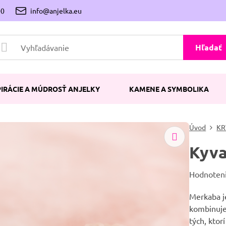
00
info@anjelka.eu
Hľadať
PIRÁCIE A MÚDROSŤ ANJELKY
KAMENE A SYMBOLIKA
Úvod
KR
Kyva
Hodnoten
Merkaba j
kombinuje
tých, ktor