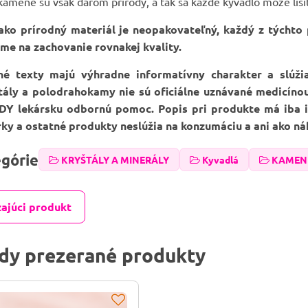
amene sú však darom prírody, a tak sa každé kyvadlo môže líšiť fa
ko prírodný materiál je neopakovateľný, každý z týchto
me na zachovanie rovnakej kvality.
né texty majú výhradne informatívny charakter a slúž
štály a polodrahokamy nie sú oficiálne uznávané medicíno
DY lekársku odbornú pomoc. Popis pri produkte má iba in
erky a ostatné produkty neslúžia na konzumáciu a ani ako ná
egórie
KRYŠTÁLY A MINERÁLY
Kyvadlá
KAMENE
ajúci produkt
dy prezerané produkty