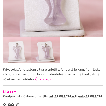
Prívesok s Ametystom v tvare anjelika. Ametyst je kameňom lásky,
vášne a porozumenia. Neprehliadnuteľný a roztomilý šperk, ktorý
očarí naozaj každého.
Čítaj viac
Skladom
Predpokladané doručenie:
Utorok
11.08.2026 −
Streda
12.08.2026
8,99 €