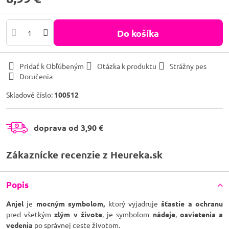
Do košíka
Pridať k Obľúbeným
Otázka k produktu
Strážny pes
Doručenia
Skladové číslo:
100512
doprava od 3,90 €
Zákaznícke recenzie z Heureka.sk
Popis
Anjel
je
mocným symbolom,
ktorý vyjadruje
šťastie a ochranu
pred všetkým
zlým v živote
, je symbolom
nádeje
,
osvietenia a
vedenia
po správnej ceste životom.