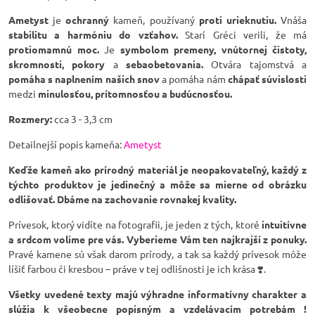
Ametyst
je
ochranný
kameň, používaný
proti urieknutiu.
Vnáša
stabilitu a harmóniu do vzťahov.
Starí Gréci verili, že má
protiomamnú moc.
Je
symbolom premeny,
vnútornej čistoty,
skromnosti, pokory
a
sebaobetovania.
Otvára tajomstvá a
pomáha s naplnením našich snov
a pomáha nám
chápať súvislosti
medzi
minulosťou, prítomnosťou a budúcnosťou.
Rozmery:
cca 3 - 3,3 cm
Detailnejší popis kameňa:
Ametyst
Keďže kameň ako prírodný materiál je neopakovateľný, každý z
týchto produktov je jedinečný a môže sa mierne od obrázku
odlišovať. Dbáme na zachovanie rovnakej kvality.
Prívesok, ktorý vidíte na fotografii, je jeden z tých, ktoré
intuitívne
a srdcom volíme pre vás. Vyberieme Vám ten najkrajší z ponuky.
Pravé kamene sú však darom prírody, a tak sa každý prívesok môže
líšiť farbou či kresbou – práve v tej odlišnosti je ich krása ❣️.
Všetky uvedené texty majú výhradne informatívny charakter a
slúžia k všeobecne popisným a vzdelávacím potrebám !