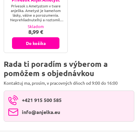
Prívesok s Ametystom v tvare
anjelika. Ametyst je kameňom
lásky, vášne a porozumenia.
Neprehliadnuteľný a roztomilý
šperk, ktorý očarí naozaj
Skladom
každého.
8,99 €
Do košíka
Rada ti poradím s výberom a
pomôžem s objednávkou
Kontaktuj ma, prosím, v pracovných dňoch od 9:00 do 16:00
+421 915 500 585
info​@anjelka​.eu