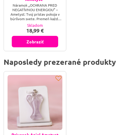
Náramok „OCHRANA PRED
NEGATÍVNOU ENERGIOU“ –
Ametyst: Tvoj prístav pokoja v
búrlivom svete. Premeň každú
negatívnu vibráciu na čistú lásku
Skladom
a pokoj. Zahaľ svoju dušu do
18,99 €
ochranného fialového plameňa a
nájdi vnútornú rovnováhu, ktorú
ti už nikto nevezme!
Zobraziť
Naposledy prezerané produkty
Prívesok Anjel Ametyst