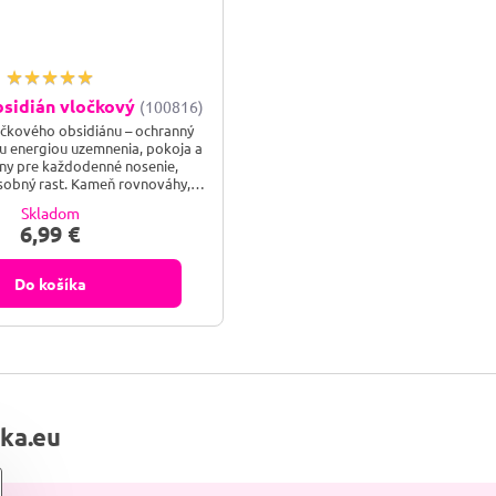
sidián vločkový
(100816)
čkového obsidiánu – ochranný
u energiou uzemnenia, pokoja a
álny pre každodenné nosenie,
sobný rast. Kameň rovnováhy,
tornej sily. Vločkový obsidián
Skladom
ci s múdrosťou duše – nechaj ho
6,99 €
ergiu a ukotviť ťa v prítomnosti.
Do košíka
lka.eu