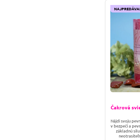
NAJPREDÁVA
Čakrová svi
Nájdi svoju pev
v bezpečí a pev
základnú sil
neotrasiteľn