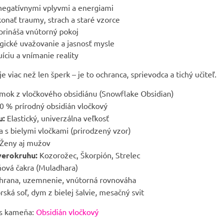
negatívnymi vplyvmi a energiami
nať traumy, strach a staré vzorce
rináša vnútorný pokoj
gické uvažovanie a jasnosť mysle
uíciu a vnímanie reality
 viac než len šperk – je to ochranca, sprievodca a tichý učiteľ.
ok z vločkového obsidiánu (Snowflake Obsidian)
 % prírodný obsidián vločkový
u:
Elastický, univerzálna veľkosť
 s bielymi vločkami (prirodzený vzor)
Ženy aj mužov
verokruhu:
Kozorožec, Škorpión, Strelec
ová čakra (Muladhara)
rana, uzemnenie, vnútorná rovnováha
ská soľ, dym z bielej šalvie, mesačný svit
is kameňa:
Obsidián vločkový