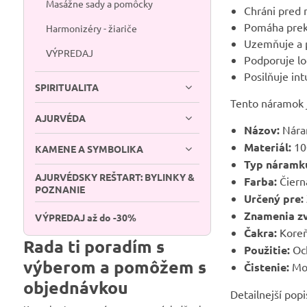
Masážne sady a pomôcky
Chráni pred 
Pomáha preko
Harmonizéry - žiariče
Uzemňuje a p
VÝPREDAJ
Podporuje lo
Posilňuje int
SPIRITUALITA
Tento náramok je
AJURVÉDA
Názov:
Náram
Materiál:
100
KAMENE A SYMBOLIKA
Typ náramk
AJURVÉDSKY REŠTART: BYLINKY &
Farba:
Čierna
POZNANIE
Určený pre:
Znamenia z
VÝPREDAJ až do -30%
Čakra:
Koreň
Rada ti poradím s
Použitie:
Och
výberom a pomôžem s
Čistenie:
Mor
objednávkou
Detailnejší pop