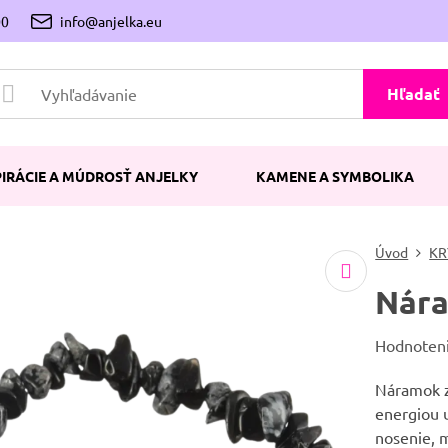
00
info@anjelka.eu
Hľadať
PIRÁCIE A MÚDROSŤ ANJELKY
KAMENE A SYMBOLIKA
Úvod
KR
Nára
Hodnoten
Náramok z
energiou 
nosenie, 