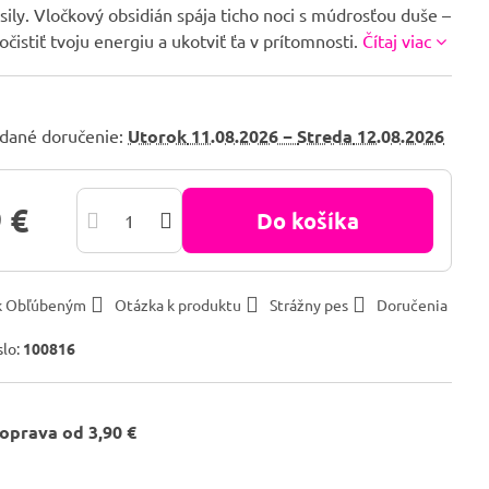
sily. Vločkový obsidián spája ticho noci s múdrosťou duše –
očistiť tvoju energiu a ukotviť ťa v prítomnosti.
Čítaj viac
dané doručenie:
Utorok
11.08.2026 −
Streda
12.08.2026
 €
Do košíka
 k Obľúbeným
Otázka k produktu
Strážny pes
Doručenia
slo:
100816
oprava od 3,90 €