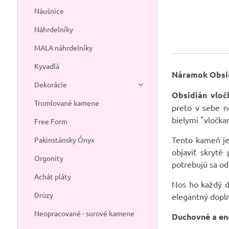
Náušnice
Náhrdelníky
MALA náhrdelníky
Kyvadlá
Náramok Obsid
Dekorácie
Obsidián vloč
Tromlované kamene
preto v sebe n
bielymi "vločka
Free Form
Tento kameň je
Pakinstánsky Ónyx
objaviť skryté
Orgonity
potrebujú sa od
Achát pláty
Nos ho každý de
Drúzy
elegantný dopl
Neopracované - surové kamene
Duchovné a ene