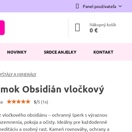
Panel používateľa
Nákupný košík
0 €
NOVINKY
SRDCE ANJELKY
KONTAKT
YŠTÁLY A MINERÁLY
mok Obsidián vločkový
ie
5
/
5
(
1
x)
 vločkového obsidiánu – ochranný šperk s výraznou
uzemnenia, pokoja a očisty. Ideálny pre každodenné
meditáciu a osobný rast. Kameň rovnováhy, ochrany a