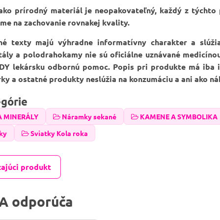
ko prírodný materiál je neopakovateľný, každý z týchto
me na zachovanie rovnakej kvality.
né texty majú výhradne informatívny charakter a slúž
štály a polodrahokamy nie sú oficiálne uznávané medicíno
DY lekársku odbornú pomoc. Popis pri produkte má iba in
erky a ostatné produkty neslúžia na konzumáciu a ani ako ná
egórie
A MINERÁLY
Náramky sekané
KAMENE A SYMBOLIKA
ky
Sviatky Kola roka
ajúci produkt
A odporúča