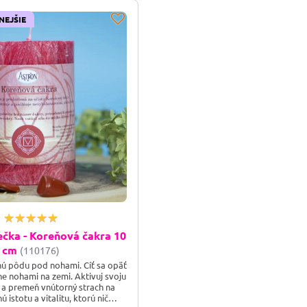
NEJŠIE
ečka - Koreňová čakra 10
cm
(110176)
nú pôdu pod nohami. Cíť sa opäť
ne nohami na zemi. Aktivuj svoju
u a premeň vnútorný strach na
ú istotu a vitalitu, ktorú nič