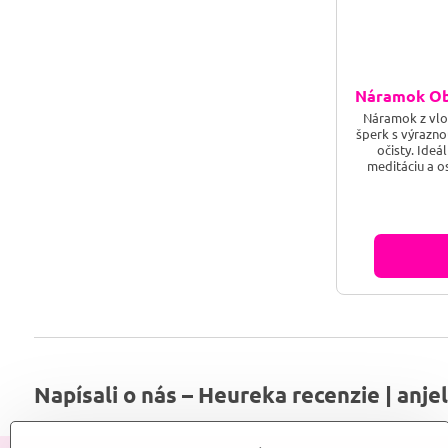
Náramok Ob
Náramok z vlo
šperk s výrazno
očisty. Ide
meditáciu a o
ochrany a vnú
spája ticho no
očistiť tvoju en
Napísali o nás – Heureka recenzie | anje