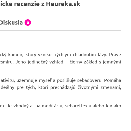
ícke recenzie z Heureka.sk
Diskusia
0
cký kameň, ktorý vznikol rýchlym chladnutím lávy. Práve
smíru. Jeho jedinečný vzhľad – čierny základ s jemnými
ativitu, uzemňuje myseľ a posilňuje sebadôveru. Pomáha
 ideálny pre tých, ktorí prechádzajú životnými zmenami,
m. Je vhodný aj na meditáciu, sebareflexiu alebo len ako