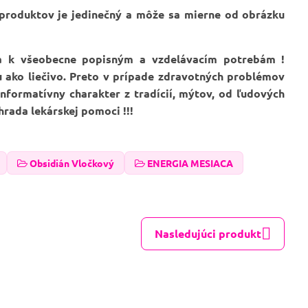
 produktov je jedinečný a môže sa mierne od obrázku
ia k všeobecne popisným a vzdelávacím potrebám !
u ako liečivo. Preto v prípade zdravotných problémov
formatívny charakter z tradícií, mýtov, od ľudových
hrada lekárskej pomoci !!!
Obsidián Vločkový
ENERGIA MESIACA
Nasledujúci produkt