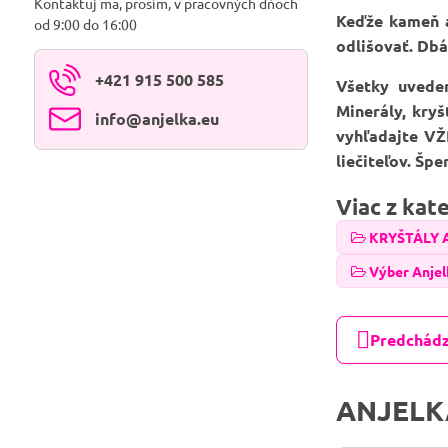
Kontaktuj ma, prosím, v pracovných dňoch
Keďže kameň a
od 9:00 do 16:00
odlišovať. Dbá
+421 915 500 585
Všetky uvede
Minerály, kry
info​@anjelka​.eu
vyhľadajte VŽ
liečiteľov. Šp
Viac z kat
KRYŠTÁLY 
Výber Anjel
Predchádz
ANJELK