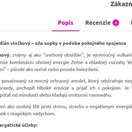
Zákazn
Popis
Recenzie
0
ián vločkový – sila sopky v podobe pokojného spojenca
kový
, známy aj ako "snehový obsidián", je výnimočný vulkani
esie kombináciu ohnivej energie Zeme a chladnej rozvahy Ve
mi" – pôsobí ako nočné nebo posiate hviezdami.
 považovaný za mocný ochranný amulet, ktorý odstraňuje neg
 pravdy, pochopiť hlboké emócie a prijať ich s pokojom. Je
pútať od minulosti alebo hľadajú vnútornú rovnováhu.
ň ako osobný štít proti stresu, strachu a negatívnym energiá
nok s magickým nádychom.
rgetické účinky: