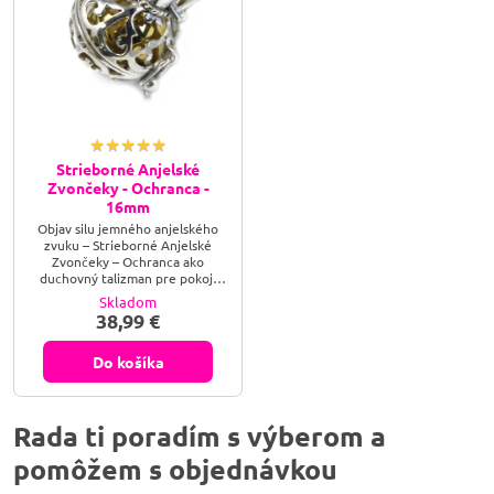
Strieborné Anjelské
Zvončeky - Ochranca -
16mm
Objav silu jemného anjelského
zvuku – Strieborné Anjelské
Zvončeky – Ochranca ako
duchovný talizman pre pokoj,
harmóniu a ochranu. Ručne
Skladom
tvarovaný zvonček s posvätným
38,99 €
významom. Strieborné Anjelské
Zvončeky – Ochranca sú ako
tiché dotyky neba. Ich jemný
Do košíka
zvuk prebúdza pokoj, chráni
energiu priestoru a pripomína
prítomnosť tvojho anjela
strážneho.
Rada ti poradím s výberom a
pomôžem s objednávkou