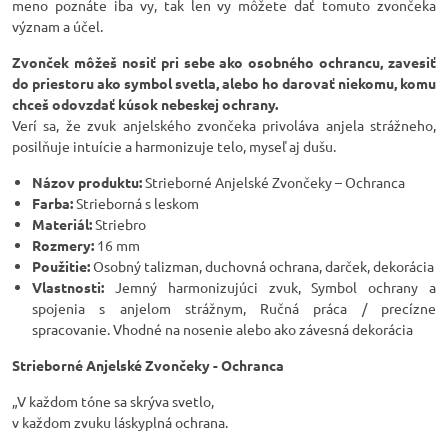
meno poznáte iba vy, tak len vy môžete dať tomuto zvončeka
význam a účel.
Zvonček môžeš nosiť pri sebe ako osobného ochrancu, zavesiť
do priestoru ako symbol svetla, alebo ho darovať niekomu, komu
chceš odovzdať kúsok nebeskej ochrany.
Verí sa, že zvuk anjelského zvončeka privoláva anjela strážneho,
posilňuje intuície a harmonizuje telo, myseľ aj dušu.
Názov produktu:
Strieborné Anjelské Zvončeky – Ochranca
Farba:
Strieborná s leskom
Materiál:
Striebro
Rozmery:
16 mm
Použitie:
Osobný talizman, duchovná ochrana, darček, dekorácia
Vlastnosti:
Jemný harmonizujúci zvuk, Symbol ochrany a
spojenia s anjelom strážnym, Ručná práca / precízne
spracovanie. Vhodné na nosenie alebo ako závesná dekorácia
Strieborné Anjelské Zvončeky - Ochranca
„V každom tóne sa skrýva svetlo,
v každom zvuku láskyplná ochrana.