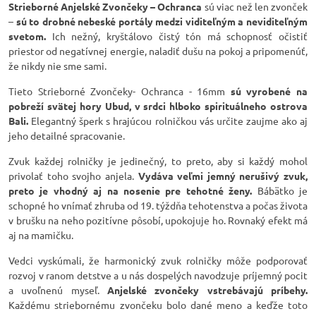
Strieborné Anjelské Zvončeky – Ochranca
sú viac než len zvonček
–
sú to drobné nebeské portály medzi viditeľným a neviditeľným
svetom.
Ich nežný, kryštálovo čistý tón má schopnosť očistiť
priestor od negatívnej energie, naladiť dušu na pokoj a pripomenúť,
že nikdy nie sme sami.
Tieto Strieborné Zvončeky- Ochranca - 16mm
sú vyrobené na
pobreží svätej hory Ubud, v srdci hlboko spirituálneho ostrova
Bali.
Elegantný šperk s hrajúcou rolničkou vás určite zaujme ako aj
jeho detailné spracovanie.
Zvuk každej rolničky je jedinečný, to preto, aby si každý mohol
privolať toho svojho anjela.
Vydáva veľmi jemný nerušivý zvuk,
preto je vhodný aj na nosenie pre tehotné ženy.
Bábätko je
schopné ho vnímať zhruba od 19. týždňa tehotenstva a počas života
v brušku na neho pozitívne pôsobí, upokojuje ho. Rovnaký efekt má
aj na mamičku.
Vedci vyskúmali, že harmonický zvuk rolničky môže podporovať
rozvoj v ranom detstve a u nás dospelých navodzuje príjemný pocit
a uvoľnenú myseľ.
Anjelské zvončeky vstrebávajú príbehy.
Každému striebornému zvončeku bolo dané meno a keďže toto