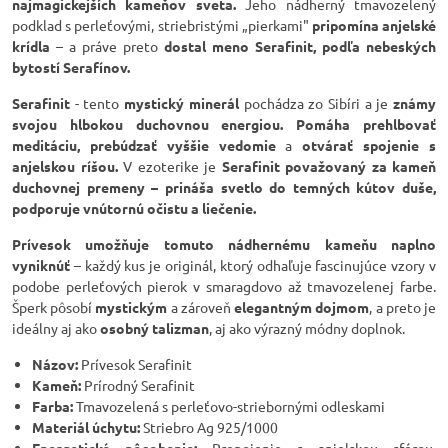
najmagickejších kameňov sveta.
Jeho nádherný tmavozelený
podklad s perleťovými, striebristými „pierkami"
pripomína anjelské
krídla
– a práve preto
dostal meno Serafinit, podľa nebeských
bytostí Serafínov.
Serafinit
- tento
mystický minerál
pochádza zo Sibíri a je
známy
svojou hlbokou duchovnou energiou.
Pomáha prehlbovať
meditáciu, prebúdzať vyššie vedomie
a
otvárať spojenie s
anjelskou ríšou.
V ezoterike je
Serafinit považovaný za kameň
duchovnej premeny – prináša svetlo do temných kútov duše,
podporuje vnútornú očistu a liečenie.
Prívesok umožňuje tomuto nádhernému kameňu naplno
vyniknúť
– každý kus je originál, ktorý odhaľuje fascinujúce vzory v
podobe perleťových pierok v smaragdovo až tmavozelenej farbe.
Šperk pôsobí
mystickým
a zároveň
elegantným dojmom
, a preto je
ideálny aj ako
osobný talizman
, aj ako výrazný módny doplnok.
Názov:
Prívesok Serafinit
Kameň:
Prírodný Serafinit
Farba:
Tmavozelená s perleťovo-striebornými odleskami
Materiál úchytu:
Striebro Ag 925/1000