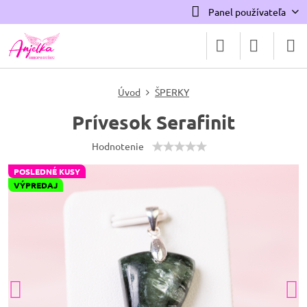
Panel používateľa
Úvod
ŠPERKY
Prívesok Serafinit
Hodnotenie
POSLEDNÉ KUSY
VÝPREDAJ