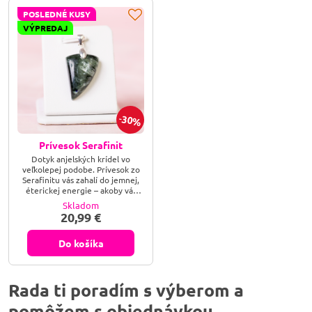
POSLEDNÉ KUSY
VÝPREDAJ
30%
Prívesok Serafinit
Dotyk anjelských krídel vo
veľkolepej podobe. Prívesok zo
Serafinitu vás zahalí do jemnej,
éterickej energie – akoby vás
objímali samotní anjeli.
Skladom
20,99 €
Do košíka
Rada ti poradím s výberom a
pomôžem s objednávkou