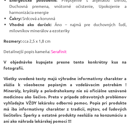
Energetické pôsobenie:
Prepojenie s anjelskou sférou,
Duchovná premena, vnútorné očistenie, Upokojenie a
harmonizácia energie
Čakry:
Srdcová a korunná
Vhodné ako darček:
Áno – najmä pre duchovných ľudí,
milovníkov minerálov a ezoteriky
Rozmery:
cca 2,5 x 1,8 cm
Detailnejší popis kameňa:
Serafinit
V objednávke kupujete presne tento konkrétny kus na
fotografii.
Všetky uvedené texty majú výhradne informatívny charakter a
slúžia k všeobecne popisným a vzdelávacím potrebám !
Minerály, kryštály a polodrahokamy nie sú oficiálne uznávané
medicínou ako liečivo. Preto v prípade zdravotných problémov
vyhľadajte VŽDY lekársku odbornú pomoc. Popis pri produkte
má iba informatívny charakter z tradícií, mýtov, od ľudových
liečiteľov. Šperky a ostatné produkty neslúžia na konzumáciu a
ani ako náhrada lekárskej pomoci !!!