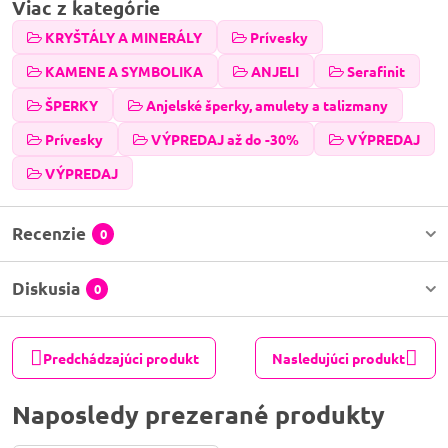
Viac z kategórie
KRYŠTÁLY A MINERÁLY
Prívesky
KAMENE A SYMBOLIKA
ANJELI
Serafinit
ŠPERKY
Anjelské šperky, amulety a talizmany
Prívesky
VÝPREDAJ až do -30%
VÝPREDAJ
VÝPREDAJ
Recenzie
0
Diskusia
0
Predchádzajúci produkt
Nasledujúci produkt
Naposledy prezerané produkty