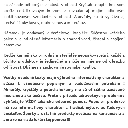
na základe odborných znalostí v oblasti Kryštaloterapie, kde som
prešla certifikovaným kurzom, a rovnako aj mojím odborným
certifikovaným vzdelaním v oblasti Ajurvédy, ktorá využíva aj
liečivé účinky kovov, drahokamov a minerálov.
Náramok je dodávaný v darčekovej krabičke. Súčasťou každého
balenia je priložená informácia o starostlivosti, čistení a nabíjaní
náramkov.
Keďže kameň ako prírodný materiál je neopakovateľný, každý z
týchto produktov je jedinečný a môže sa mierne od obrázku
odlišovať. Dbáme na zachovanie rovnakej kvality.
Všetky uvedené texty majú výhradne informatívny charakter a
slúžia k všeobecne popisným a vzdelávacím potrebám !
Minerály, kryštály a polodrahokamy nie sú oficiálne uznávané
medicínou ako liečivo. Preto v prípade zdravotných problémov
vyhľadajte VŽDY lekársku odbornú pomoc. Popis pri produkte
má iba informatívny charakter z tradícií, mýtov, od ľudových
liečiteľov. Šperky a ostatné produkty neslúžia na konzumáciu a
ani ako náhrada lekárskej pomoci !!!