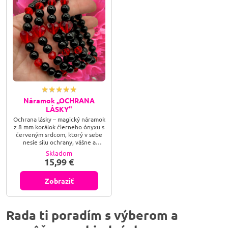
Náramok ,,OCHRANA
LÁSKY"
Ochrana lásky – magický náramok
z 8 mm korálok čierneho ónyxu s
červeným srdcom, ktorý v sebe
nesie silu ochrany, vášne a
duchovnej rovnováhy. Nechaj sa
Skladom
viesť svojím srdcom – bezpečne,
15,99 €
s láskou a vedomím.
Zobraziť
Rada ti poradím s výberom a