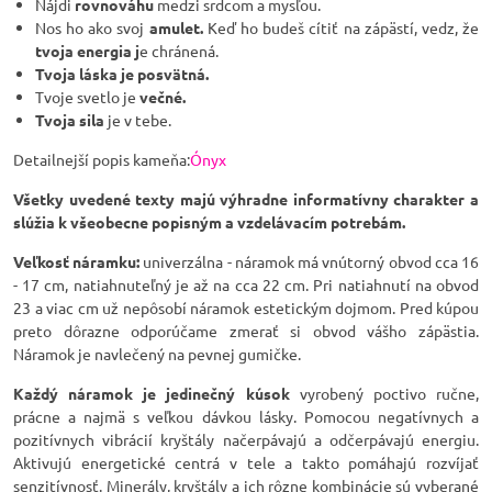
Nájdi
rovnováhu
medzi srdcom a mysľou.
Nos ho ako svoj
amulet.
Keď ho budeš cítiť na zápästí, vedz, že
tvoja energia j
e chránená.
Tvoja láska je posvätná.
Tvoje svetlo je
večné.
Tvoja sila
je v tebe.
Detailnejší popis kameňa:
Ónyx
Všetky uvedené texty majú výhradne informatívny charakter a
slúžia k všeobecne popisným a vzdelávacím potrebám.
Veľkosť náramku:
univerzálna - náramok má vnútorný obvod cca 16
- 17 cm, natiahnuteľný je až na cca 22 cm. Pri natiahnutí na obvod
23 a viac cm už nepôsobí náramok estetickým dojmom. Pred kúpou
preto dôrazne odporúčame zmerať si obvod vášho zápästia.
Náramok je navlečený na pevnej gumičke.
Každý náramok je jedinečný kúsok
vyrobený poctivo ručne,
prácne a najmä s veľkou dávkou lásky. Pomocou negatívnych a
pozitívnych vibrácií kryštály načerpávajú a odčerpávajú energiu.
Aktivujú energetické centrá v tele a takto pomáhajú rozvíjať
senzitívnosť. Minerály, kryštály a ich rôzne kombinácie sú vyberané