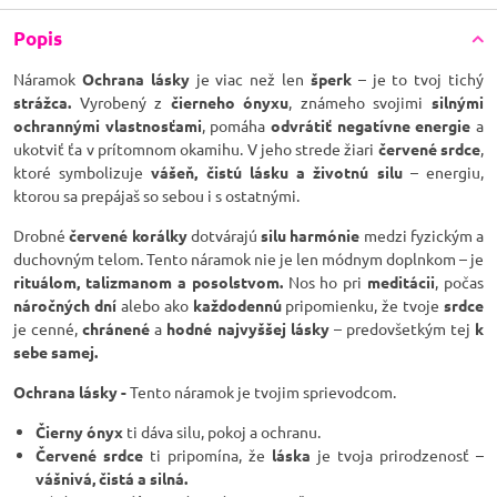
Popis
Náramok
Ochrana lásky
je viac než len
šperk
– je to tvoj tichý
strážca.
Vyrobený z
čierneho ónyxu
, známeho svojimi
silnými
ochrannými vlastnosťami
, pomáha
odvrátiť negatívne energie
a
ukotviť ťa v prítomnom okamihu. V jeho strede žiari
červené srdce
,
ktoré symbolizuje
vášeň, čistú lásku a životnú silu
– energiu,
ktorou sa prepájaš so sebou i s ostatnými.
Drobné
červené korálky
dotvárajú
silu harmónie
medzi fyzickým a
duchovným telom. Tento náramok nie je len módnym doplnkom – je
rituálom, talizmanom a posolstvom.
Nos ho pri
meditácii
, počas
náročných dní
alebo ako
každodennú
pripomienku, že tvoje
srdce
je cenné,
chránené
a
hodné najvyššej lásky
– predovšetkým tej
k
sebe samej.
Ochrana lásky -
Tento náramok je tvojim sprievodcom.
Čierny ónyx
ti dáva silu, pokoj a ochranu.
Červené srdce
ti pripomína, že
láska
je tvoja prirodzenosť –
vášnivá, čistá a silná.