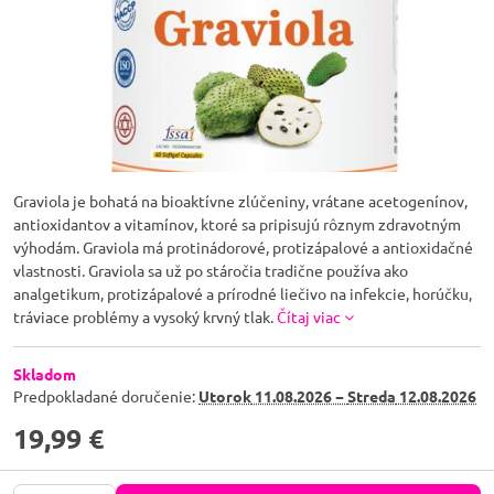
Graviola je bohatá na bioaktívne zlúčeniny, vrátane acetogenínov,
antioxidantov a vitamínov, ktoré sa pripisujú rôznym zdravotným
výhodám. Graviola má protinádorové, protizápalové a antioxidačné
vlastnosti. Graviola sa už po stáročia tradične používa ako
analgetikum, protizápalové a prírodné liečivo na infekcie, horúčku,
tráviace problémy a vysoký krvný tlak.
Čítaj viac
Skladom
Predpokladané doručenie:
Utorok
11.08.2026 −
Streda
12.08.2026
19,99 €