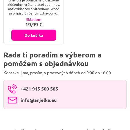
zlúčeniny, vrátane acetogenínov,
antioxidantov a vitamínov, ktoré
sa pripisujú rôznym zdravotným
výhodám. Graviola má
Skladom
protinádorové, protizápalové a
19,99 €
antioxidačné vlastnosti. Graviola
sa už po stáročia tradične
používa ako analgetikum,
Do košíka
protizápalové a prírodné liečivo
na infekcie, horúčku, tráviace
problémy a vysoký krvný tlak.
Rada ti poradím s výberom a
pomôžem s objednávkou
Kontaktuj ma, prosím, v pracovných dňoch od 9:00 do 16:00
+421 915 500 585
info​@anjelka​.eu