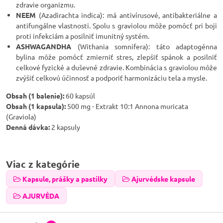
zdravie organizmu.
NEEM
(Azadirachta indica): má antivírusové, antibakteriálne a
antifungálne vlastnosti. Spolu s graviolou môže pomôcť pri boji
proti infekciám a posilniť imunitný systém.
ASHWAGANDHA
(Withania somnifera): táto adaptogénna
bylina môže pomôcť zmierniť stres, zlepšiť spánok a posilniť
celkové fyzické a duševné zdravie. Kombinácia s graviolou môže
zvýšiť celkovú účinnosť a podporiť harmonizáciu tela a mysle.
Obsah (1 balenie):
60 kapsúl
Obsah (1 kapsula):
500 mg - Extrakt 10:1 Annona muricata
(Graviola)
Denná dávka:
2 kapsuly
Viac z kategórie
Kapsule, prášky a pastilky
Ajurvédske kapsule
AJURVÉDA