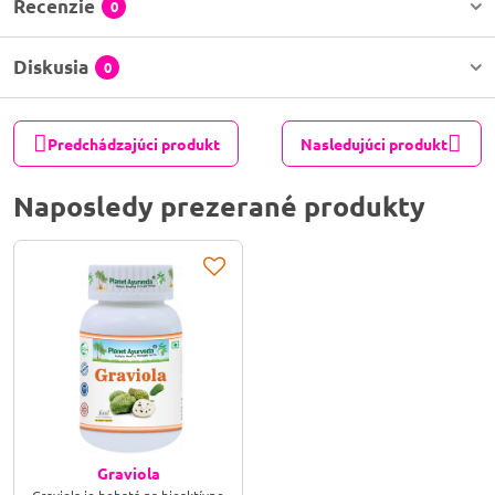
Recenzie
0
Diskusia
0
Predchádzajúci produkt
Nasledujúci produkt
Naposledy prezerané produkty
Graviola
Graviola je bohatá na bioaktívne