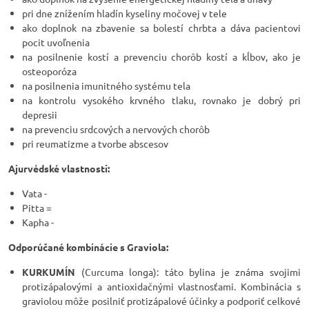
pri dne znížením hladín kyseliny močovej v tele
ako doplnok na zbavenie sa bolestí chrbta a dáva pacientovi
pocit uvoľnenia
na posilnenie kostí a prevenciu chorôb kostí a kĺbov, ako je
osteoporóza
na posilnenia imunitného systému tela
na kontrolu vysokého krvného tlaku, rovnako je dobrý pri
depresii
na prevenciu srdcových a nervových chorôb
pri reumatizme a tvorbe abscesov
Ajurvédské vlastnosti:
Vata -
Pitta =
Kapha -
Odporúčané kombinácie s Graviola:
KURKUMÍN
(Curcuma longa): táto bylina je známa svojimi
protizápalovými a antioxidačnými vlastnosťami. Kombinácia s
graviolou môže posilniť protizápalové účinky a podporiť celkové