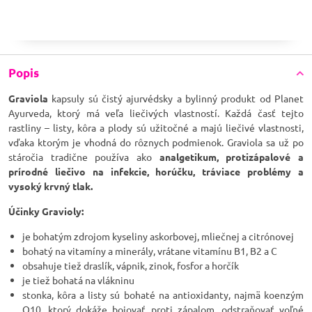
Popis
Graviola
kapsuly sú čistý ajurvédsky a bylinný produkt od Planet
Ayurveda, ktorý má veľa liečivých vlastností. Každá časť tejto
rastliny – listy, kôra a plody sú užitočné a majú liečivé vlastnosti,
vďaka ktorým je vhodná do rôznych podmienok. Graviola sa už po
stáročia tradične používa ako
analgetikum, protizápalové a
prírodné liečivo na infekcie, horúčku, tráviace problémy a
vysoký krvný tlak.
Účinky Gravioly:
je bohatým zdrojom kyseliny askorbovej, mliečnej a citrónovej
bohatý na vitamíny a minerály, vrátane vitamínu B1, B2 a C
obsahuje tiež draslík, vápnik, zinok, fosfor a horčík
je tiež bohatá na vlákninu
stonka, kôra a listy sú bohaté na antioxidanty, najmä koenzým
Q10, ktorý dokáže bojovať proti zápalom, odstraňovať voľné