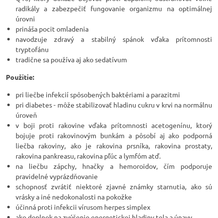
radikály a zabezpečiť fungovanie organizmu na optimálnej
úrovni
prináša pocit omladenia
navodzuje zdravý a stabilný spánok vďaka prítomnosti
tryptofánu
tradične sa používa aj ako sedatívum
Použitie:
pri liečbe infekcií spôsobených baktériami a parazitmi
pri diabetes - môže stabilizovať hladinu cukru v krvi na normálnu
úroveň
v boji proti rakovine vďaka prítomnosti acetogenínu, ktorý
bojuje proti rakovinovým bunkám a pôsobí aj ako podporná
liečba rakoviny, ako je rakovina prsníka, rakovina prostaty,
rakovina pankreasu, rakovina pľúc a lymfóm atď.
na liečbu zápchy, hnačky a hemoroidov, čím podporuje
pravidelné vyprázdňovanie
schopnosť zvrátiť niektoré zjavné známky starnutia, ako sú
vrásky a iné nedokonalosti na pokožke
účinná proti infekcii vírusom herpes simplex
ako doplnok na zvýšenie energetickej hladiny tela a únavy