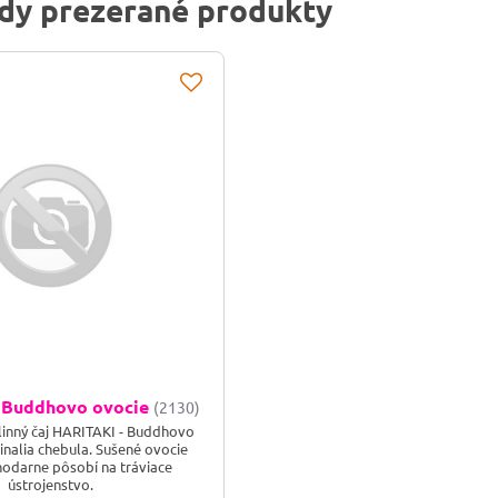
dy prezerané produkty
 Buddhovo ovocie
(2130)
linný čaj HARITAKI - Buddhovo
inalia chebula. Sušené ovocie
hodarne pôsobí na tráviace
ústrojenstvo.