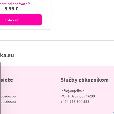
este od dodávateľa
5,99 €
Zobraziť
lka.eu
 siete
Služby zákazníkom
info@anjelka.eu
hopsdusou
PO - PIA 09:00 - 16:00
hopsdusou
+421 915 500 585