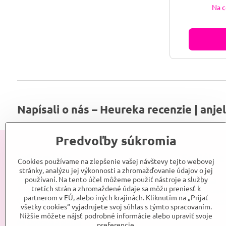
Na c
Napísali o nás – Heureka recenzie | anje
Predvoľby súkromia
Informácie
Sociálne
Cookies používame na zlepšenie vašej návštevy tejto webovej
stránky, analýzu jej výkonnosti a zhromažďovanie údajov o jej
používaní. Na tento účel môžeme použiť nástroje a služby
Srdce Anjelky
Anjelka
tretích strán a zhromaždené údaje sa môžu preniesť k
Kontakt
Anjelkaes
partnerom v EÚ, alebo iných krajinách. Kliknutím na „Prijať
Obchodné podmienky
Anjelkaes
všetky cookies“ vyjadrujete svoj súhlas s týmto spracovaním.
Reklamačné podmienky
Nižšie môžete nájsť podrobné informácie alebo upraviť svoje
Doprava a platba
preferencie.