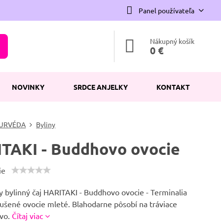
Panel používateľa
Nákupný košík
0 €
NOVINKY
SRDCE ANJELKY
KONTAKT
URVÉDA
Byliny
TAKI - Buddhovo ovocie
ie
y bylinný čaj HARITAKI - Buddhovo ovocie - Terminalia
Sušené ovocie mleté. Blahodarne pôsobí na tráviace
tvo.
Čítaj viac