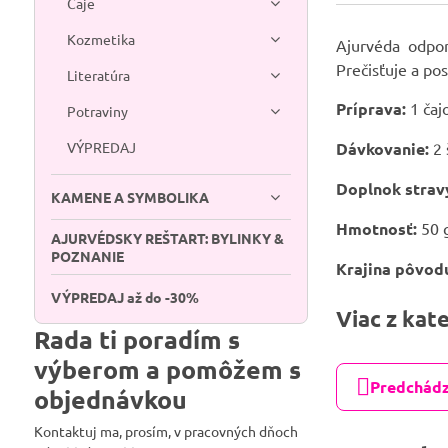
Čaje
Kozmetika
Ajurvéda odpor
Prečisťuje a po
Literatúra
Príprava:
1 čaj
Potraviny
VÝPREDAJ
Dávkovanie:
2 
Doplnok stravy
KAMENE A SYMBOLIKA
Hmotnosť:
50 
AJURVÉDSKY REŠTART: BYLINKY &
POZNANIE
Krajina pôvod
VÝPREDAJ až do -30%
Viac z kat
Rada ti poradím s
výberom a pomôžem s
Predchádz
objednávkou
Kontaktuj ma, prosím, v pracovných dňoch