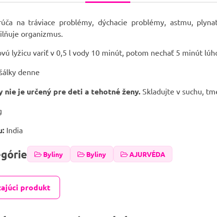
úča na tráviace problémy, dýchacie problémy, astmu, plynat
silňuje organizmus.
ovú lyžicu variť v 0,5 l vody 10 minút, potom nechať 5 minút lúh
šálky denne
 nie je určený pre deti a tehotné ženy.
Skladujte v suchu, t
g
u:
India
egórie
Byliny
Byliny
AJURVÉDA
ajúci produkt