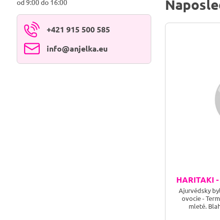
Naposle
od 9:00 do 16:00
+421 915 500 585
info​@anjelka​.eu
HARITAKI -
Ajurvédsky by
ovocie - Term
mleté. Bla