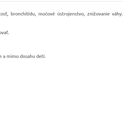
osť, bronchitídu, močové ústrojenstvo, znižovanie váhy.
ovať.
me a mimo dosahu detí.