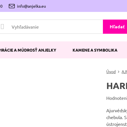
00
info@anjelka.eu
Hľadať
PIRÁCIE A MÚDROSŤ ANJELKY
KAMENE A SYMBOLIKA
Úvod
AJ
HARI
Hodnoten
Ajurvédsk
chebula. 
ústrojens