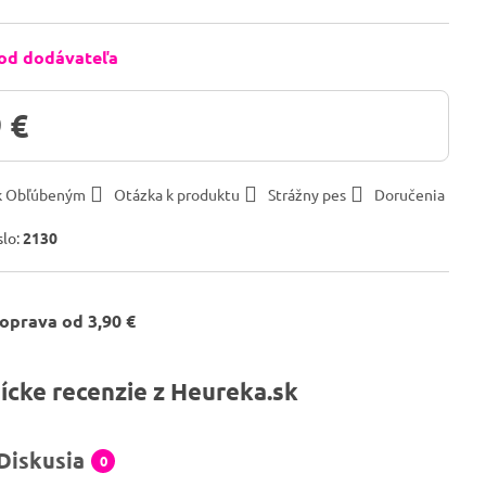
 od dodávateľa
 €
 k Obľúbeným
Otázka k produktu
Strážny pes
Doručenia
slo:
2130
oprava od 3,90 €
ícke recenzie z Heureka.sk
Diskusia
0