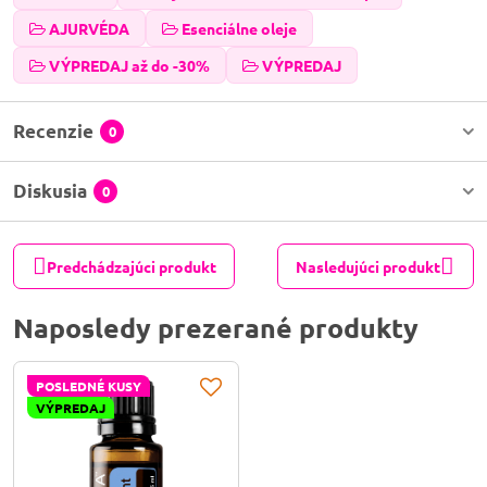
AJURVÉDA
Esenciálne oleje
VÝPREDAJ až do -30%
VÝPREDAJ
Recenzie
0
Diskusia
0
Predchádzajúci produkt
Nasledujúci produkt
Naposledy prezerané produkty
POSLEDNÉ KUSY
VÝPREDAJ