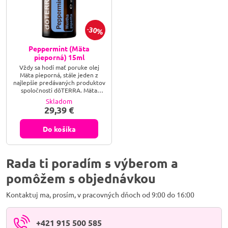
30%
Peppermint (Mäta
pieporná) 15ml
Vždy sa hodí mať poruke olej
Mäta pieporná, stále jeden z
najlepšie predávaných produktov
spoločnosti dōTERRA. Mäta
pieporná pridá osviežujúcu
Skladom
mätovú chuť dezertom, nápojom,
29,39 €
smoothies a dokonca i slaným
jedlám. Najkvalitnejší olej z mäty
piepornej sa od ostatných
Do košíka
produktov odlišuje vysokým
obsahom mentolu – aký je
napríklad v esenciálnom oleji
dōTERRA Mäta pieporná. Mäta
Rada ti poradím s výberom a
pieporná sa tiež často...
pomôžem s objednávkou
Kontaktuj ma, prosím, v pracovných dňoch od 9:00 do 16:00
+421 915 500 585