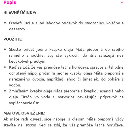
Popis
HLAVNÉ ÚČINKY:
Osviežujúci a silný lahodný prídavok do smoothies, koláčov a
dezertov.
POUŽITIE:
Skúste pridať jednu kvapku oleja Mäta pieporná do svojho
ranného smoothie, aby ste vykročili do dňa sviežejší než
kedykoľvek predtým.
Keď sa zdá, že vás premôže letná horúčava, spravte si lahodne
ochutený nápoj pridaním jednej kvapky oleja Mäta pieporná a
narezaného ovocia, napríklad jahôd či limetiek, do pohára s
vodou.
Zmiešaním kvapky oleja Mäta pieporná s kvapkou esenciálneho
oleja Citrón vo vode si vytvoríte osviežujúci prípravok na
vypláchnutie úst.
MÄTOVÉ OSVIEŽENIE:
Ak máte radi osviežujúce nápoje, s olejom Mäta pieporná vždy
stavíte na istotu! Keď sa zdá, že vás premôže letná horúčava,