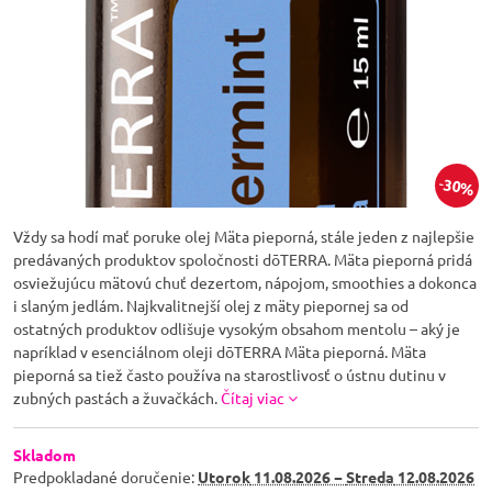
30%
Vždy sa hodí mať poruke olej Mäta pieporná, stále jeden z najlepšie
predávaných produktov spoločnosti dōTERRA. Mäta pieporná pridá
osviežujúcu mätovú chuť dezertom, nápojom, smoothies a dokonca
i slaným jedlám. Najkvalitnejší olej z mäty piepornej sa od
ostatných produktov odlišuje vysokým obsahom mentolu – aký je
napríklad v esenciálnom oleji dōTERRA Mäta pieporná. Mäta
pieporná sa tiež často používa na starostlivosť o ústnu dutinu v
zubných pastách a žuvačkách.
Čítaj viac
Skladom
Predpokladané doručenie:
Utorok
11.08.2026 −
Streda
12.08.2026