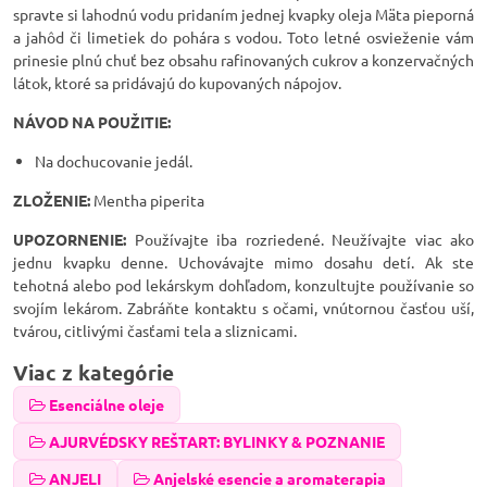
spravte si lahodnú vodu pridaním jednej kvapky oleja Mäta pieporná
a jahôd či limetiek do pohára s vodou. Toto letné osvieženie vám
prinesie plnú chuť bez obsahu rafinovaných cukrov a konzervačných
látok, ktoré sa pridávajú do kupovaných nápojov.
NÁVOD NA POUŽITIE:
Na dochucovanie jedál.
ZLOŽENIE:
Mentha piperita
UPOZORNENIE:
Používajte iba rozriedené. Neužívajte viac ako
jednu kvapku denne. Uchovávajte mimo dosahu detí. Ak ste
tehotná alebo pod lekárskym dohľadom, konzultujte používanie so
svojím lekárom. Zabráňte kontaktu s očami, vnútornou časťou uší,
tvárou, citlivými časťami tela a sliznicami.
Viac z kategórie
Esenciálne oleje
AJURVÉDSKY REŠTART: BYLINKY & POZNANIE
ANJELI
Anjelské esencie a aromaterapia