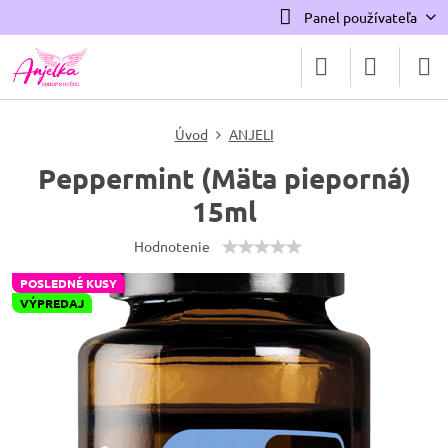
Panel používateľa
Úvod
ANJELI
Peppermint (Mäta pieporná)
15ml
Hodnotenie
POSLEDNÉ KUSY
VÝPREDAJ