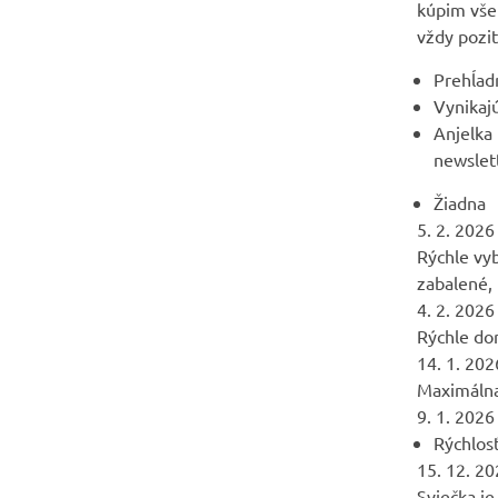
kúpim vše
vždy pozi
Prehĺad
Vynikaj
Anjelka
newslet
Žiadna
5. 2. 2026
Rýchle vy
zabalené, 
4. 2. 2026
Rýchle dor
14. 1. 202
Maximálna
9. 1. 2026
Rýchlos
15. 12. 2
Sviečka j