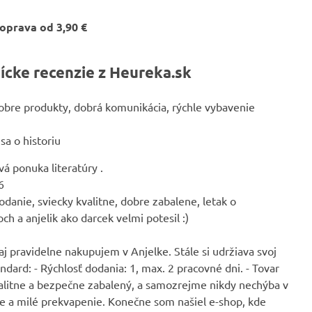
oprava od 3,90 €
ícke recenzie z Heureka.sk
obre produkty, dobrá komunikácia, rýchle vybavenie
a o historiu
á ponuka literatúry .
6
odanie, sviecky kvalitne, dobre zabalene, letak o
ch a anjelik ako darcek velmi potesil :)
j pravidelne nakupujem v Anjelke. Stále si udržiava svoj
ndard: - Rýchlosť dodania: 1, max. 2 pracovné dni. - Tovar
valitne a bezpečne zabalený, a samozrejme nikdy nechýba v
le a milé prekvapenie. Konečne som našiel e-shop, kde