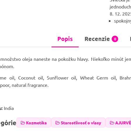
jednoduché
8. 12. 202
spokojn
Popis
Recenzie
0
množstvo oleja naneste na pokožku hlavy. Niekoľko minút jem
mpónom.
me oil, Coconut oil, Sunflower oil, Wheat Germ oil, Bra
oor, natural fragrance.
u:
India
egórie
Kozmetika
Starostlivosť o vlasy
AJURVÉ