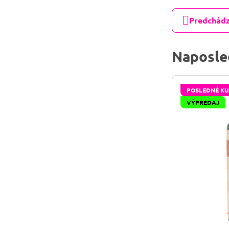
Predchádz
Naposle
POSLEDNÉ KU
VÝPREDAJ