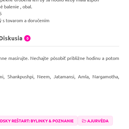
 balenie , obal.
5
ý s tovarom a doručením
Diskusia
0
ne masírujte. Nechajte pôsobiť približne hodinu a potom
hmi, Shankpushpi, Neem, Jatamansi, Amla, Nargamotha,
DSKY REŠTART: BYLINKY & POZNANIE
AJURVÉDA