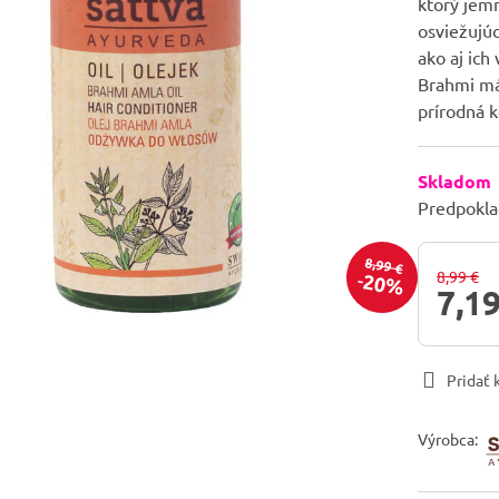
ktorý jem
osviežujú
ako aj ich
Brahmi má
prírodná 
Skladom
Predpokla
8,99 €
8,99 €
20%
7,19
Pridať
Výrobca: