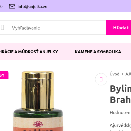
00
info@anjelka.eu
Hľadať
PIRÁCIE A MÚDROSŤ ANJELKY
KAMENE A SYMBOLIKA
Úvod
AJ
SY
Byli
Brah
Hodnoten
Ajurvédsky