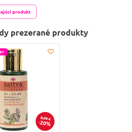
ajúci produkt
dy prezerané produkty
SY
8,99 €
20%