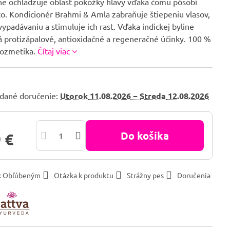
ne ochladzuje oblasť pokožky hlavy vďaka čomu pôsobí
co. Kondicionér Brahmi & Amla zabraňuje štiepeniu vlasov,
 vypadávaniu a stimuluje ich rast. Vďaka indickej byline
 protizápalové, antioxidačné a regeneračné účinky. 100 %
kozmetika.
Čítaj viac
dané doručenie:
Utorok
11.08.2026 −
Streda
12.08.2026
Do košíka
 €
 k Obľúbeným
Otázka k produktu
Strážny pes
Doručenia