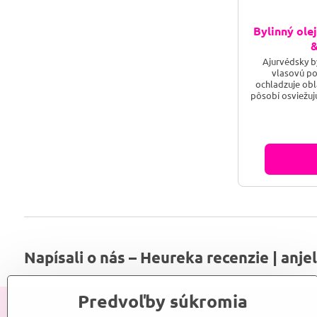
Bylinný ole
&
Ajurvédsky b
vlasovú po
ochladzuje ob
pôsobí osviežuj
zabraňuje š
vypadávaniu a st
byline Brahmi m
regeneračné úči
Napísali o nás – Heureka recenzie | anje
Predvoľby súkromia