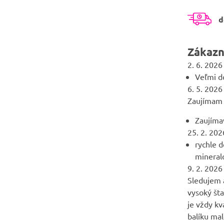
d
Zákazn
2. 6. 2026
Veľmi d
6. 5. 2026
Zaujímam s
Zaujímav
25. 2. 202
rychle d
mineralo
9. 2. 2026
Sledujem a
vysoký šta
je vždy k
balíku ma