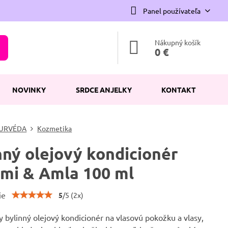
Panel používateľa
Nákupný košík
0 €
NOVINKY
SRDCE ANJELKY
KONTAKT
URVÉDA
Kozmetika
nný olejový kondicionér
mi & Amla 100 ml
ie
5
/
5
(
2
x)
 bylinný olejový kondicionér na vlasovú pokožku a vlasy,