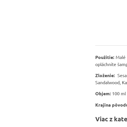
Použitie:
Malé 
opláchnite ša
Zloženie:
Sesa
Sandalwood, Kap
Objem:
100 ml
Krajina pôvod
Viac z kat