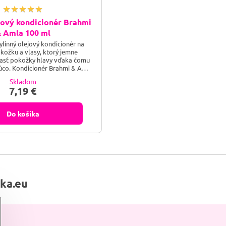
jový kondicionér Brahmi
 Amla 100 ml
ylinný olejový kondicionér na
kožku a vlasy, ktorý jemne
lasť pokožky hlavy vďaka čomu
úco. Kondicionér Brahmi & Amla
tiepeniu vlasov, ako aj ich
Skladom
imuluje ich rast. Vďaka indickej
7,19 €
á protizápalové, antioxidačné a
nky. 100 % prírodná kozmetika.
Do košíka
lka.eu