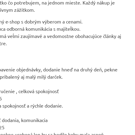
tko čo potrebujem, na jednom mieste. Každý nákup je
tívnym zážitkom.
ný e-shop s dobrým výberom a cenami.
úca odborná komunikácia s majiteĺkou.
 má veĺmi zaujímavé a vedomostne obohacujúce články aj
tre.
bavenie objednávky, dodanie hneď na druhý deň, pekne
pribalený aj malý milý darček.
učenie , celková spokojnosť
6
 spokojnosť a rýchle dodanie.
ť dodania, komunikacia
025
e pekne urobená len by sa hodilo keby mala aspoň