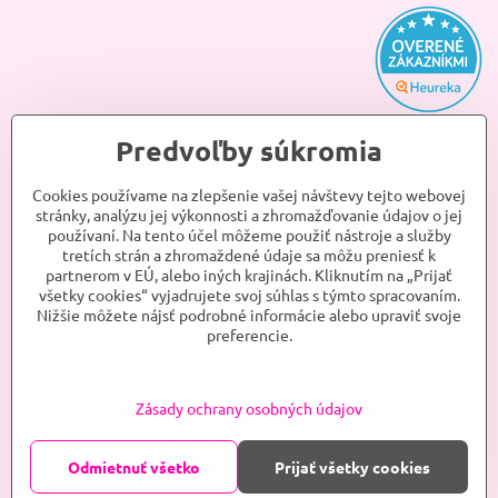
Predvoľby súkromia
Cookies používame na zlepšenie vašej návštevy tejto webovej
stránky, analýzu jej výkonnosti a zhromažďovanie údajov o jej
používaní. Na tento účel môžeme použiť nástroje a služby
tretích strán a zhromaždené údaje sa môžu preniesť k
partnerom v EÚ, alebo iných krajinách. Kliknutím na „Prijať
všetky cookies“ vyjadrujete svoj súhlas s týmto spracovaním.
Nižšie môžete nájsť podrobné informácie alebo upraviť svoje
preferencie.
Zásady ochrany osobných údajov
©
2026
ANJELKA, s.r.o.
Predvoľby súkromia
Odmietnuť všetko
Zásady ochrany osobných údajov
Prijať všetky cookies
Podmienky používania