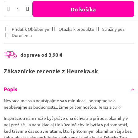
Do košíka
Pridať k Obľúbeným
Otázka k produktu
Strážny pes
Doručenia
doprava od 3,90 €
Zákaznícke recenzie z Heureka.sk
Popis
Nevracajme sa a neutápajme sa v minulosti, netrápme sa a
neobávajme sa budúcnosti... žime prítomnosťou. Teraz a tu ♡
Inšpiráciou nám môže byť práve ona úchvatná príroda, okamihy v
nej prežité... a napríklad aj tie kúzelné chvíle bytia v prítomnosti,
keď trávime čas so zvieratami, ktorí prítomným okamihom žijú bez
toho, aby tak ako my hlboko analyzovali svoje bytie. Sviečka Tu a