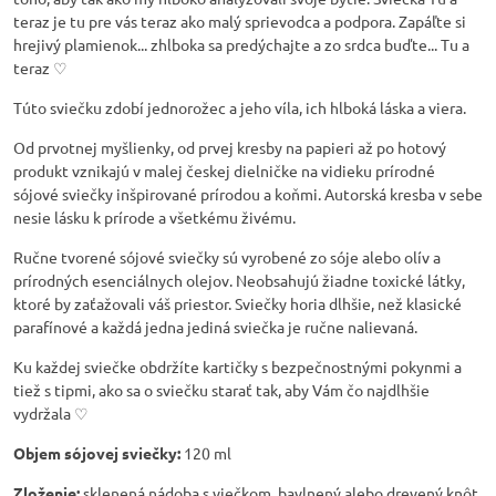
teraz je tu pre vás teraz ako malý sprievodca a podpora. Zapáľte si
hrejivý plamienok... zhlboka sa predýchajte a zo srdca buďte... Tu a
teraz ♡
Túto sviečku zdobí jednorožec a jeho víla, ich hlboká láska a viera.
Od prvotnej myšlienky, od prvej kresby na papieri až po hotový
produkt vznikajú v malej českej dielničke na vidieku prírodné
sójové sviečky inšpirované prírodou a koňmi. Autorská kresba v sebe
nesie lásku k prírode a všetkému živému.
Ručne tvorené sójové sviečky sú vyrobené zo sóje alebo olív a
prírodných esenciálnych olejov. Neobsahujú žiadne toxické látky,
ktoré by zaťažovali váš priestor. Sviečky horia dlhšie, než klasické
parafínové a každá jedna jediná sviečka je ručne nalievaná.
Ku každej sviečke obdržíte kartičky s bezpečnostnými pokynmi a
tiež s tipmi, ako sa o sviečku starať tak, aby Vám čo najdlhšie
vydržala ♡
Objem sójovej sviečky:
120 ml
Zloženie:
sklenená nádoba s viečkom, bavlnený alebo drevený knôt,