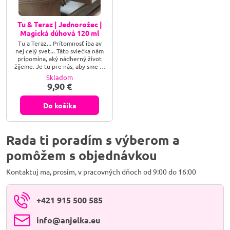
Tu & Teraz | Jednorožec |
Magická dúhová 120 ml
Tu a Teraz... Prítomnosť iba av
nej celý svet... Táto sviečka nám
pripomína, aký nádherný život
žijeme. Je tu pre nás, aby sme sa
zastavili a užívali si krásu
Skladom
prítomnosti.Ručne vyrobená
9,90 €
prírodná sviečka zo sójového
vosku, prírodných esenciálnych
olejov s autorskou kresbou
Do košíka
inšpirovanou prírodou.
Rada ti poradím s výberom a
pomôžem s objednávkou
Kontaktuj ma, prosím, v pracovných dňoch od 9:00 do 16:00
+421 915 500 585
info​@anjelka​.eu